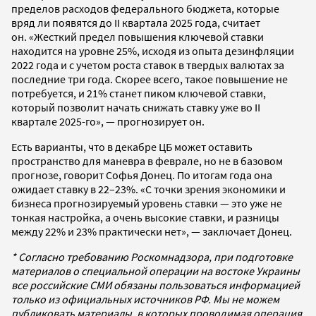
пределов расходов федерального бюджета, которые
вряд ли появятся до II квартала 2025 года, считает
он. «Жесткий предел повышения ключевой ставки
находится на уровне 25%, исходя из опыта дезинфляции
2022 года и с учетом роста ставок в твердых валютах за
последние три года. Скорее всего, такое повышение не
потребуется, и 21% станет пиком ключевой ставки,
который позволит начать снижать ставку уже во II
квартале 2025-го», — прогнозирует он.
Есть варианты, что в декабре ЦБ может оставить
пространство для маневра в феврале, но не в базовом
прогнозе, говорит Софья Донец. По итогам года она
ожидает ставку в 22–23%. «С точки зрения экономики и
бизнеса прогнозируемый уровень ставки — это уже не
тонкая настройка, а очень высокие ставки, и разницы
между 22% и 23% практически нет», — заключает Донец.
* Согласно требованию Роскомнадзора, при подготовке
материалов о специальной операции на востоке Украины
все российские СМИ обязаны пользоваться информацией
только из официальных источников РФ. Мы не можем
публиковать материалы, в которых проводимая операция