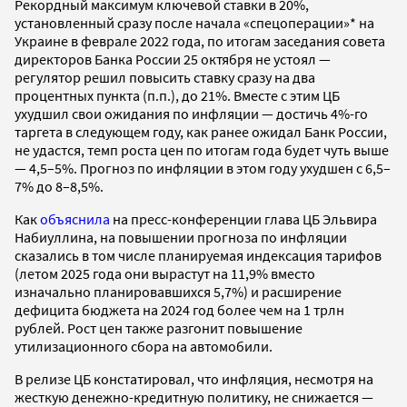
Рекордный максимум ключевой ставки в 20%,
установленный сразу после начала «спецоперации»* на
Украине в феврале 2022 года, по итогам заседания совета
директоров Банка России 25 октября не устоял —
регулятор решил повысить ставку сразу на два
процентных пункта (п.п.), до 21%. Вместе с этим ЦБ
ухудшил свои ожидания по инфляции — достичь 4%-го
таргета в следующем году, как ранее ожидал Банк России,
не удастся, темп роста цен по итогам года будет чуть выше
— 4,5–5%. Прогноз по инфляции в этом году ухудшен с 6,5–
7% до 8–8,5%.
Как
объяснила
на пресс-конференции глава ЦБ Эльвира
Набиуллина, на повышении прогноза по инфляции
сказались в том числе планируемая индексация тарифов
(летом 2025 года они вырастут на 11,9% вместо
изначально планировавшихся 5,7%) и расширение
дефицита бюджета на 2024 год более чем на 1 трлн
рублей. Рост цен также разгонит повышение
утилизационного сбора на автомобили.
В релизе ЦБ констатировал, что инфляция, несмотря на
жесткую денежно-кредитную политику, не снижается —