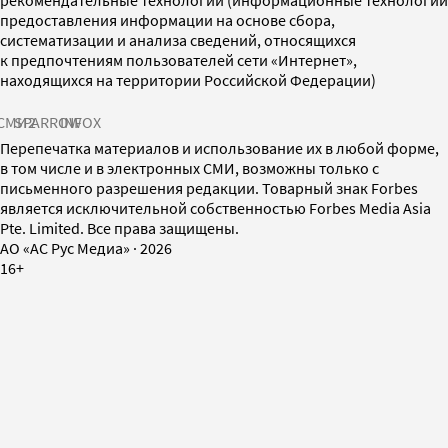
рекомендательные технологии (информационные технологии
предоставления информации на основе сбора,
систематизации и анализа сведений, относящихся
к предпочтениям пользователей сети «Интернет»,
находящихся на территории Российской Федерации)
СМИ2
SPARROW
INFOX
Перепечатка материалов и использование их в любой форме,
в том числе и в электронных СМИ, возможны только с
письменного разрешения редакции. Товарный знак Forbes
является исключительной собственностью Forbes Media Asia
Pte. Limited. Все права защищены.
AO «АС Рус Медиа»
·
2026
16+