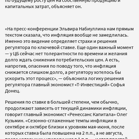
капитальных затрат, объясняет он.
«На пресс-конференции Эльвира Набиуллина нам прямым
текстом сказала, что инфляция вообще не замедлилась.
Именно это видение определяет страхи и решения
регулятора по ключевой ставке. Еще один важный момент
— у ЦБ сейчас нет толерантности по времени и желания
долго ждать снижения потребительских цен. А есть,
напротив, опасения по поводу того, что инфляция
снижается слишком долго, а регулятору хотелось бы
ускорить этот процесс», — объяснила логику решения
регулятора главный экономист «Т-Инвестиций» Софья
Донец.
Решения по ставке в большей степени, чем обычно,
продолжают зависеть от текущей динамики инфляции,
говорит главный экономист «Ренессанс Капитала» Олег
Кузьмин. «Сезонно-сглаженные темпы инфляции в
сентябре и октябре близки к уровням мая-июня, после
которых ставка была повышена на 2 п.п., а не августа,
после которых мы увидели шаг в 1 п.п. — и этот простой