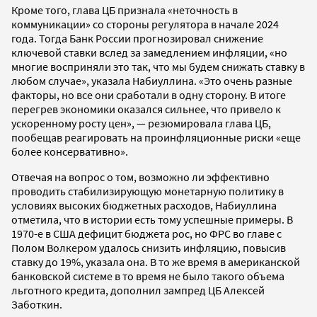
Кроме того, глава ЦБ признала «неточность в
коммуникации» со стороны регулятора в начале 2024
года. Тогда Банк России прогнозировал снижение
ключевой ставки вслед за замедлением инфляции, «но
многие восприняли это так, что мы будем снижать ставку в
любом случае», указала Набиуллина. «Это очень разные
факторы, но все они сработали в одну сторону. В итоге
перегрев экономики оказался сильнее, что привело к
ускоренному росту цен», — резюмировала глава ЦБ,
пообещав реагировать на проинфляционные риски «еще
более консервативно».
Отвечая на вопрос о том, возможно ли эффективно
проводить стабилизирующую монетарную политику в
условиях высоких бюджетных расходов, Набиуллина
отметила, что в истории есть тому успешные примеры. В
1970-е в США дефицит бюджета рос, но ФРС во главе с
Полом Волкером удалось снизить инфляцию, повысив
ставку до 19%, указала она. В то же время в американской
банковской системе в то время не было такого объема
льготного кредита, дополнил зампред ЦБ Алексей
Заботкин.