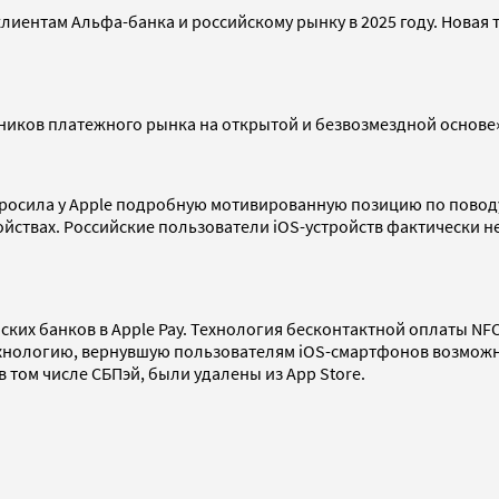
клиентам Альфа-банка и российскому рынку в 2025 году. Нова
тников платежного рынка на открытой и безвозмездной основе
росила у Apple подробную мотивированную позицию по поводу
ройствах. Российские пользователи iOS-устройств фактически 
ких банков в Apple Pay. Технология бесконтактной оплаты NFC 
хнологию, вернувшую пользователям iOS-смартфонов возможно
 том числе СБПэй, были удалены из App Store.