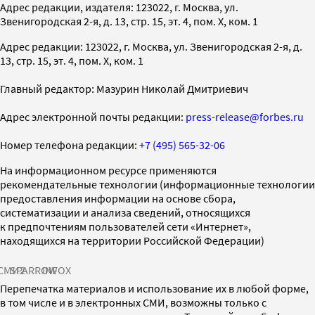
Адрес редакции, издателя: 123022, г. Москва, ул.
Звенигородская 2-я, д. 13, стр. 15, эт. 4, пом. X, ком. 1
Адрес редакции: 123022, г. Москва, ул. Звенигородская 2-я, д.
13, стр. 15, эт. 4, пом. X, ком. 1
Главный редактор: Мазурин Николай Дмитриевич
Адрес электронной почты редакции:
press-release@forbes.ru
Номер телефона редакции:
+7 (495) 565-32-06
На информационном ресурсе применяются
рекомендательные технологии (информационные технологии
предоставления информации на основе сбора,
систематизации и анализа сведений, относящихся
к предпочтениям пользователей сети «Интернет»,
находящихся на территории Российской Федерации)
СМИ2
SPARROW
INFOX
Перепечатка материалов и использование их в любой форме,
в том числе и в электронных СМИ, возможны только с