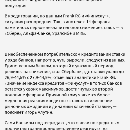
полугодия.
В кредитовании, по данным Frank RG и «Финуслуг»,
ситуация разнородная. Так, в ипотеке с 14 февраля
наметилось первое незначительное снижение ставок — в
«Сбере», Альфа-банке, Уралсибе и МКБ.
В необеспеченном потребительском кредитовании ставки
у ряда банков, напротив, чуть выросли, следует из данных.
Единственным банком, который в указанный период
решился на снижение, стал Сбербанк, где ставки упали до
26,9-44,5% с 27,9-44,9%, отмечают аналитики Frank RG.
«Значение индекса кредитов «Финуслуг» в топ-20 банков
остается у своих максимумов, достигнутых во второй
половине февраля. Причиной тому является более
медленная реакция кредитных ставок на изменение
рыночных ожиданий и динамики ключевой ставки», —
поясняет Игорь Алутин.
Сами банкиры подтверждают, что ставки по кредитным
продуктам традиционно медленнее реагируют на