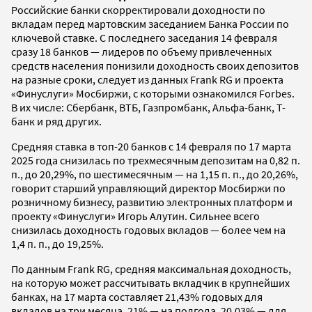
Российские банки скорректировали доходности по
вкладам перед мартовским заседанием Банка России по
ключевой ставке. С последнего заседания 14 февраля
сразу 18 банков — лидеров по объему привлеченных
средств населения понизили доходность своих депозитов
на разные сроки, следует из данных Frank RG и проекта
«Финуслуги» Мосбиржи, с которыми ознакомился Forbes.
В их числе: Сбербанк, ВТБ, Газпромбанк, Альфа-банк, Т-
банк и ряд других.
Средняя ставка в топ-20 банков с 14 февраля по 17 марта
2025 года снизилась по трехмесячным депозитам на 0,82 п.
п., до 20,29%, по шестимесячным — на 1,15 п. п., до 20,26%,
говорит старший управляющий директор Мосбиржи по
розничному бизнесу, развитию электронных платформ и
проекту «Финуслуги» Игорь Алутин. Сильнее всего
снизилась доходность годовых вкладов — более чем на
1,4 п. п., до 19,25%.
По данным Frank RG, средняя максимальная доходность,
на которую может рассчитывать вкладчик в крупнейших
банках, на 17 марта составляет 21,43% годовых для
вкладов на три месяца, 21% — на полгода, 20,03% — для