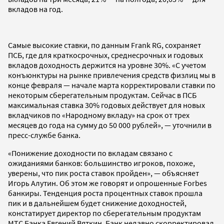
вкладов на год.
Самые высокие ставки, по данным Frank RG, сохраняет
ПСБ, где для краткосрочных, среднесрочных и годовых
вкладов доходность держится на уровне 30%. «С учетом
конъюнктуры на рынке привлечения средств физлиц мы в
конце февраля — начале марта корректировали ставки по
некоторым сберегательным продуктам. Сейчас в ПСБ
максимальная ставка 30% годовых действует для новых
вкладчиков по «Народному вкладу» на срок от трех
месяцев до года на сумму до 50 000 рублей», — уточнили в
пресс-службе банка.
«Понижение доходности по вкладам связано с
ожиданиями банков: большинство игроков, похоже,
уверены, что пик роста ставок пройден», — объясняет
Игорь Алутин. Об этом же говорят и опрошенные Forbes
банкиры. Тенденция роста процентных ставок прошла
пик и в дальнейшем будет снижение доходностей,
констатирует директор по сберегательным продуктам
МТС Банка Евгений Вяткин. Банк недавно скорректировал