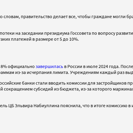
о словам, правительство делает все, чтобы граждане могли бр
теки на заседании президиума Госсовета по вопросу развития
аких платежей в размере от 5 до 10%.
д 8% официально
завершилась
в России в июле 2024 года. Посл
аммам из-за исчерпания лимита. Учреждениям каждый раз выд
российские банки стали вводить комиссии для застройщиков п
 сокращением субсидий из бюджета, из-за которого маржинал
ль ЦБ Эльвира Набиуллина пояснила, что в итоге комиссию в и