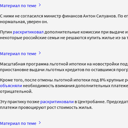
Материал по теме
С ними не согласился министр финансов Антон Силуанов. По ег
нормальная, уверен он.
Путин
раскритиковал
дополнительные комиссии при выдаче ипо
некоторые российские семьи не решаются купить жилье из-за т
Материал по теме
Масштабная программа льготной ипотеки на новостройки по
приостановке выдачи льготных кредитов по оставшимся прогр
Кроме того, после отмены льготной ипотеки под 8% крупные 
объясняли
необходимость взимания дополнительных платежей
отрицательной.
Эту практику позже
раскритиковали
в Центробанке. Председате
платежи провоцируют рост стоимость жилья.
Материал по теме