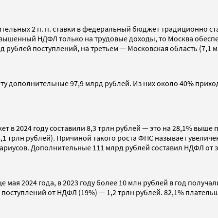
ельных 2 п. п. ставки в федеральный бюджет традиционно ста
овышенный НДФЛ только на трудовые доходы, то Москва обеспеч
д рублей поступлений, на третьем — Московская область (7,1 м
у дополнительные 97,9 млрд рублей. Из них около 40% приход
 2024 году составили 8,3 трлн рублей — это на 28,1% выше пок
8,1 трлн рублей). Причиной такого роста ФНС называет увеличе
риусов. Дополнительные 111 млрд рублей составил НДФЛ от з
мая 2024 года, в 2023 году более 10 млн рублей в год получал
х поступлений от НДФЛ (19%) — 1,2 трлн рублей. 82,1% плател