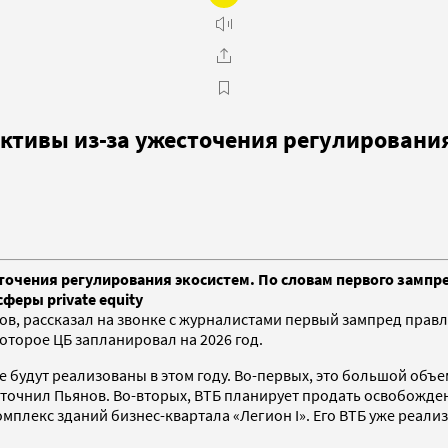
активы из-за ужесточения регулировани
очения регулирования экосистем. По словам первого зампред
феры private equity
ов, рассказал на звонке с журналистами первый зампред прав
оторое ЦБ запланировал на 2026 год.
будут реализованы в этом году. Во-первых, это большой объем
у, уточнил Пьянов. Во-вторых, ВТБ планирует продать освобож
плекс зданий бизнес-квартала «Легион I». Его ВТБ уже реализ