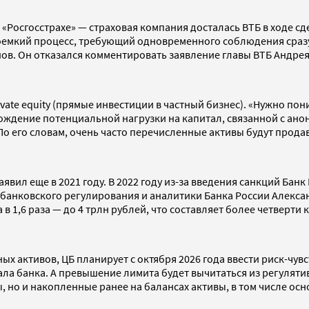
о «Росгосстрахе» — страховая компания досталась ВТБ в ходе с
доемкий процесс, требующий одновременного соблюдения сразу
нов. Он отказался комментировать заявление главы ВТБ Андрея
rivate equity (прямые инвестиции в частный бизнес). «Нужно п
бождение потенциальной нагрузки на капитал, связанной с а
По его словам, очень часто перечисленные активы будут прода
аявил еще в 2021 году. В 2022 году из-за введения санкций Ба
а банковского регулирования и аналитики Банка России Алекс
 1,6 раза — до 4 трлн рублей, что составляет более четверти 
активов, ЦБ планирует с октября 2026 года ввести риск-чувс
ла банка. А превышение лимита будет вычитаться из регулятивн
 но и накопленные ранее на балансах активы, в том числе осн