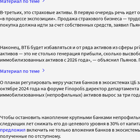
Материал по теме
В-третьих, это страховые активы. В первую очередь речь идет 
«в процессе экспозиции». Продажа страхового бизнеса — тру
покупка должна идти за счет собственных средств, заявил Пья
Наконец, ВТБ будет избавляться и от ряда активов из сферы p
активов — это не столько генерация прибыли, сколько высво
иммобилизованных активов с 2026 года», — объяснил Пьянов. 
Материал по теме
О планах регулировать меру участия банков в экосистемах ЦБ з
октябре 2024 года на форуме Finopolis директор департамент
иммобилизованных (непрофильных) активов вырос за три года в
Чтобы остановить накопление крупными банками непрофильных 
следующих лет снижать его до целевого уровня в 30% от капита
предложил
включить не только вложения банков в экосистемы,
полученные по отступному.