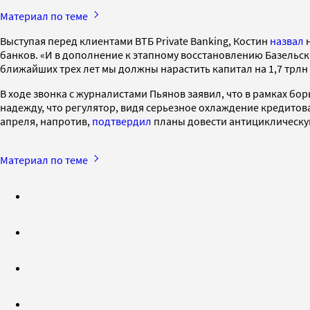
Материал по теме
Выступая перед клиентами ВТБ Private Banking, Костин
назвал
н
банков. «И в дополнение к этапному восстановлению Базельс
ближайших трех лет мы должны нарастить капитал на 1,7 трлн
В ходе звонка с журналистами Пьянов заявил, что в рамках бо
надежду, что регулятор, видя серьезное охлаждение кредитова
апреля, напротив,
подтвердил
планы довести антициклическую 
Материал по теме