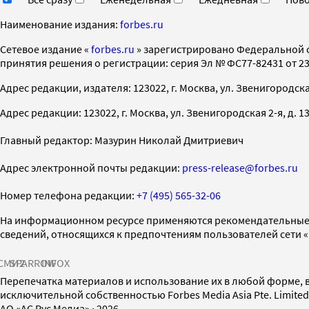
Наименование издания:
forbes.ru
Cетевое издание «
forbes.ru
» зарегистрировано Федеральной 
принятия решения о регистрации: серия Эл № ФС77-82431 от 23 
Адрес редакции, издателя: 123022, г. Москва, ул. Звенигородская 2-
Адрес редакции: 123022, г. Москва, ул. Звенигородская 2-я, д. 13, с
Главный редактор: Мазурин Николай Дмитриевич
Адрес электронной почты редакции:
press-release@forbes.ru
Номер телефона редакции:
+7 (495) 565-32-06
На информационном ресурсе применяются рекомендательные 
сведений, относящихся к предпочтениям пользователей сети 
СМИ2
SPARROW
INFOX
Перепечатка материалов и использование их в любой форме, в
исключительной собственностью Forbes Media Asia Pte. Limite
AO «АС Рус Медиа»
·
2026