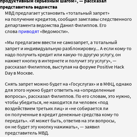
продуктивным серьезным шагом», — рассказал
представитель ведомства
МВД предлагает установить «тотальный запрет»
на получение кредитов, сообщил замглавы следственного
департамента ведомства Данил Филиппов. Его
слова
приводят
«Ведомости».
«Мы предлагаем ввести не самозапрет, а тотальный
запрет и индивидуальную разблокировку... А если кому-то
надо получить кредит или какую-то другую услугу, он
нажмет кнопку в интернете и получит эту услугу», —
рассказал Филиппов, выступая на форуме Positive Hack
Day в Москве.
Снять запрет можно будет на «Госуслугах» и в МФЦ, однако
для этого нужно будет ответить на «определенные
вопросы», рассказал Филиппов. По его словам, это нужно,
чтобы убедиться, не находится ли человек «под
воздействием третьих лиц» и «не собирается ли
он полученные в кредит денежные средства кому-то
передать». «И может быть, ответив на эти вопросы,
он не будет эту кнопку нажимать», — заявил
представитель МВД.