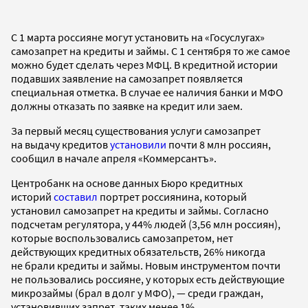
С 1 марта россияне могут установить на «Госуслугах»
самозапрет на кредиты и займы. С 1 сентября то же самое
можно будет сделать через МФЦ. В кредитной истории
подавших заявление на самозапрет появляется
специальная отметка. В случае ее наличия банки и МФО
должны отказать по заявке на кредит или заем.
За первый месяц существования услуги самозапрет
на выдачу кредитов
установили
почти 8 млн россиян,
сообщил в начале апреля «Коммерсантъ».
Центробанк на основе данных Бюро кредитных
историй
составил
портрет россиянина, который
установил самозапрет на кредиты и займы. Согласно
подсчетам регулятора, у 44% людей (3,56 млн россиян),
которые воспользовались самозапретом, нет
действующих кредитных обязательств, 26% никогда
не брали кредиты и займы. Новым инструментом почти
не пользовались россияне, у которых есть действующие
микрозаймы (брал в долг у МФО), — среди граждан,
установивших запрет, таких менее 1%.