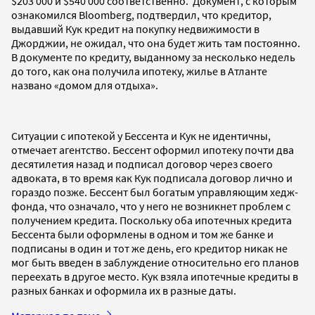
$203 000 и $540 000 соответственно. Документ, с которым
ознакомилcя Bloomberg, подтвердил, что кредитор,
выдавший Кук кредит на покупку недвижимости в
Джорджии, не ожидал, что она будет жить там постоянно.
В документе по кредиту, выданному за несколько недель
до того, как она получила ипотеку, жилье в Атланте
названо «домом для отдыха».
Ситуации с ипотекой у Бессента и Кук не идентичны,
отмечает агентство. Бессент оформил ипотеку почти два
десятилетия назад и подписал договор через своего
адвоката, в то время как Кук подписала договор лично и
гораздо позже. Бессент был богатым управляющим хедж-
фонда, что означало, что у него не возникнет проблем с
получением кредита. Поскольку оба ипотечных кредита
Бессента были оформлены в одном и том же банке и
подписаны в один и тот же день, его кредитор никак не
мог быть введен в заблуждение относительно его планов
переехать в другое место. Кук взяла ипотечные кредиты в
разных банках и оформила их в разные даты.