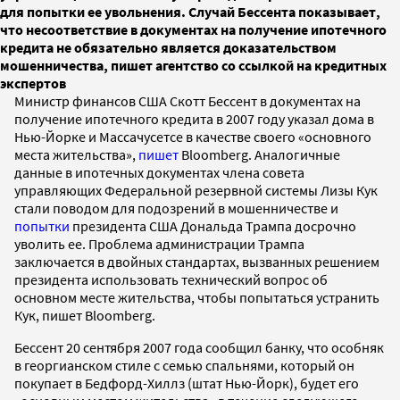
для попытки ее увольнения. Случай Бессента показывает,
что несоответствие в документах на получение ипотечного
кредита не обязательно является доказательством
мошенничества, пишет агентство со ссылкой на кредитных
экспертов
Министр финансов США Скотт Бeссент в документах на
получение ипотечного кредита в 2007 году указал дома в
Нью-Йорке и Массачусетсе в качестве своего «основного
места жительства»,
пишет
Bloomberg. Аналогичные
данные в ипотечных документах члена совета
управляющих Федеральной резервной системы Лизы Кук
стали поводом для подозрений в мошенничестве и
попытки
президента США Дональда Трампа досрочно
уволить ее. Проблема администрации Трампа
заключается в двойных стандартах, вызванных решением
президента использовать технический вопрос об
основном месте жительства, чтобы попытаться устранить
Кук, пишет Bloomberg.
Бессент 20 сентября 2007 года сообщил банку, что особняк
в георгианском стиле с семью спальнями, который он
покупает в Бедфорд-Хиллз (штат Нью-Йорк), будет его