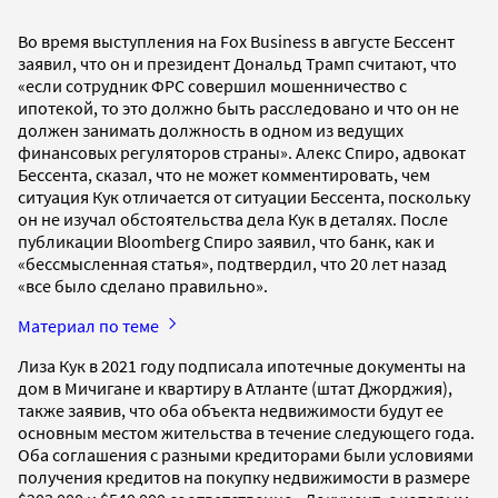
Во время выступления на Fox Business в августе Бессент
заявил, что он и президент Дональд Трамп считают, что
«если сотрудник ФРС совершил мошенничество с
ипотекой, то это должно быть расследовано и что он не
должен занимать должность в одном из ведущих
финансовых регуляторов страны». Алекс Спиро, адвокат
Бессента, сказал, что не может комментировать, чем
ситуация Кук отличается от ситуации Бессента, поскольку
он не изучал обстоятельства дела Кук в деталях. После
публикации Bloomberg Спиро заявил, что банк, как и
«бессмысленная статья», подтвердил, что 20 лет назад
«все было сделано правильно».
Материал по теме
Лиза Кук в 2021 году подписала ипотечные документы на
дом в Мичигане и квартиру в Атланте (штат Джорджия),
также заявив, что оба объекта недвижимости будут ее
основным местом жительства в течение следующего года.
Оба соглашения с разными кредиторами были условиями
получения кредитов на покупку недвижимости в размере