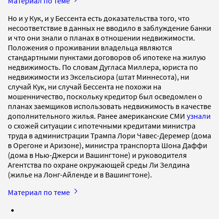
Материал по теме
Но и у Кук, и у Бессента есть доказательства того, что
несоответствие в данных не вводило в заблуждение банки
и что они знали о планах в отношении недвижимости.
Положения о проживании владельца являются
стандартными пунктами договоров об ипотеке на жилую
недвижимость. По словам Дугласа Миллера, юриста по
недвижимости из Эксельсиора (штат Миннесота), ни
случай Кук, ни случай Бессента не похожи на
мошенничество, поскольку кредитор был осведомлен о
планах заемщиков использовать недвижимость в качестве
дополнительного жилья. Ранее американские СМИ
узнали
о схожей ситуации с ипотечными кредитами министра
труда в администрации Трампа Лори Чавес-Деремер (дома
в Орегоне и Аризоне), министра транспорта Шона Даффи
(дома в Нью-Джерси и Вашингтоне) и руководителя
Агентства по охране окружающей среды Ли Зелдина
(жилье на Лонг-Айленде и в Вашингтоне).
Материал по теме