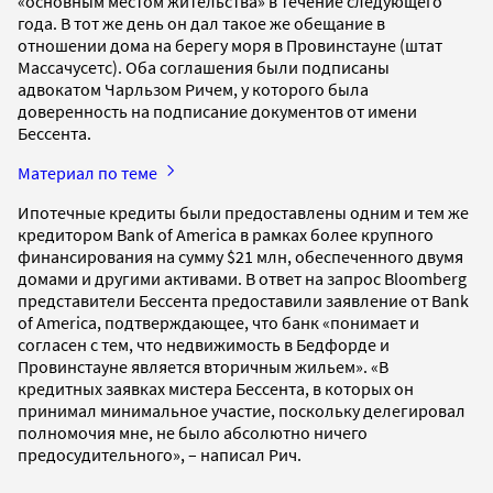
«основным местом жительства» в течение следующего
года. В тот же день он дал такое же обещание в
отношении дома на берегу моря в Провинстауне (штат
Массачусетс). Оба соглашения были подписаны
адвокатом Чарльзом Ричем, у которого была
доверенность на подписание документов от имени
Бессента.
Материал по теме
Ипотечные кредиты были предоставлены одним и тем же
кредитором Bank of America в рамках более крупного
финансирования на сумму $21 млн, обеспеченного двумя
домами и другими активами. В ответ на запрос Bloomberg
представители Бессента предоставили заявление от Bank
of America, подтверждающее, что банк «понимает и
согласен с тем, что недвижимость в Бедфорде и
Провинстауне является вторичным жильем». «В
кредитных заявках мистера Бессента, в которых он
принимал минимальное участие, поскольку делегировал
полномочия мне, не было абсолютно ничего
предосудительного», – написал Рич.