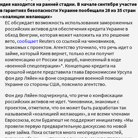
идея находится на ранней стадии. В начале сентября участие
в гарантиях безопасности Украине пообещали 26 из 35 стран
«коалиции желающих»
ЕС обсуждает возможность использования замороженных
российских активов для обеспечения кредита Украине в
обход Венгрии, которая может наложить на это решение
вето,
сообщает
Reuters cо ссылкой на чиновников,
знакомых с проектом. Агентство уточнило, что речь идет о
займе, который Киев вернет, только если получит
компенсацию от России за ущерб, нанесенный в ходе
«военной спецоперации»*. Концепцию кредита на
прошлой неделе представила глава Еврокомиссии Урсула
фон дер Ляйен на фоне сокращения военной помощи
Украине со стороны США, пояснило агентство.
Фон дер Ляйен подчеркнула, что речи о конфискации
российских активов не идет. Чиновники, знакомые с
проектом, отметили, что он может быть разработан так
называемой «коалицией желающих», а не всеми членами
Евросоюза, если Будапешт не поддержит инициативу. «Мы
провели первую предварительную дискуссию по новой
идее займа. Пока остается много неопределенностей,