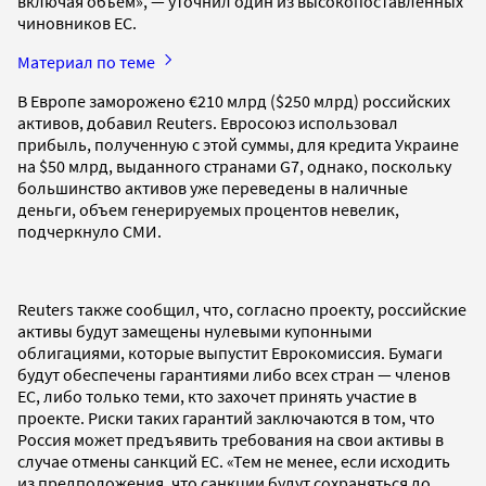
включая объем», — уточнил один из высокопоставленных
чиновников ЕС.
Материал по теме
В Европе заморожено €210 млрд ($250 млрд) российских
активов, добавил Reuters. Евросоюз использовал
прибыль, полученную с этой суммы, для кредита Украине
на $50 млрд, выданного странами G7, однако, поскольку
большинство активов уже переведены в наличные
деньги, объем генерируемых процентов невелик,
подчеркнуло СМИ.
Reuters также сообщил, что, согласно проекту, российские
активы будут замещены нулевыми купонными
облигациями, которые выпустит Еврокомиссия. Бумаги
будут обеспечены гарантиями либо всех стран — членов
ЕС, либо только теми, кто захочет принять участие в
проекте. Риски таких гарантий заключаются в том, что
Россия может предъявить требования на свои активы в
случае отмены санкций ЕС. «Тем не менее, если исходить
из предположения, что санкции будут сохраняться до