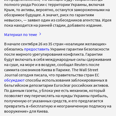
полного ухода России с территории Украины, включая
Крым, то активы, вероятно, останутся замороженными на
обозримое будущее. А значит, риск по гарантиям
невысок», — заявил один из собеседников агентства. Идея
пока находится на ранней стадии, добавило издание.
Материал по теме
В начале сентября 26 из 35 стран «коалиции желающих»
обязались
предоставить
Украине гарантии безопасности
после мирного урегулирования конфликта. Гарантии
будут включать в себя международные силы сдерживания
на суше, на море и в воздухе, сообщал Reuters после
саммита союзников Киева в Париже. The Wall Street
Journal сегодня писала, что правительства стран ЕС
обсуждают
способы использования заблокированных в
бельгийском депозитарии Euroclear российских активов.
По данным газеты, у блока уже есть механизм, который
позволяет ему перечислять на нужды Украины прибыль,
полученную от указанных средств, и его предлагается
превратить в «бесплатную и неограниченную подписку на
вооружение» для Киева.