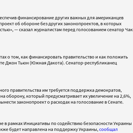
обеспечив финансирование других важных для американцев
роект об обороне без других законопроектов, в которых
стью», — сказал журналистам перед голосованием сенатор Чак
тах о том, как финансировать правительство и как положить
нате Джон Тьюн (Южная Дакота). Сенатор-республиканец
ьного правительства им требуется поддержка демократов,
на оборону, который предусматривает их увеличение на 2,6%,
вынести законопроект о расходах на голосование в Сенате.
не в рамках Инициативы по содействию безопасности Украины
также будет направлена на поддержку Украины,
сообщал