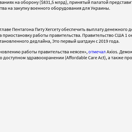
аниях на оборону ($831,5 млрд), принятый палатой представит
тва на закупку военного оборудования для Украины.
 главе Пентагона Питу Хегсету обеспечить выплату денежного
на приостановку работы правительства. Правительство США 1 
ановленного дедлайна, Это первый шатдаун с 2019 года.
бновлению работы правительства неясен»,
отмечал
Axios. Демо
 о доступном здравоохранении (Affordable Care Act), а также 