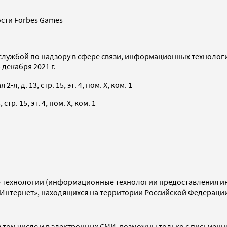
сти Forbes Games
службой по надзору в сфере связи, информационных технолог
декабря 2021 г.
я, д. 13, стр. 15, эт. 4, пом. X, ком. 1
тр. 15, эт. 4, пом. X, ком. 1
технологии (информационные технологии предоставления инф
«Интернет», находящихся на территории Российской Федераци
 том числе и в электронных СМИ, возможны только с письменн