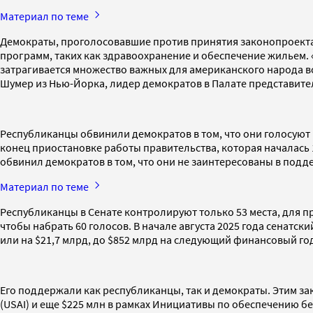
Материал по теме
Демократы, проголосовавшие против принятия законопроекта,
программ, таких как здравоохранение и обеспечение жильем.
затрагивается множество важных для американского народа в
Шумер из Нью-Йорка, лидер демократов в Палате представите
Республиканцы обвинили демократов в том, что они голосуют 
конец приостановке работы правительства, которая началась 
обвинил демократов в том, что они не заинтересованы в подд
Материал по теме
Республиканцы в Сенате контролируют только 53 места, для 
чтобы набрать 60 голосов. В начале августа 2025 года сенатск
или на $21,7 млрд, до $852 млрд на следующий финансовый год
Его поддержали как республиканцы, так и демократы. Этим з
(USAI) и еще $225 млн в рамках Инициативы по обеспечению б