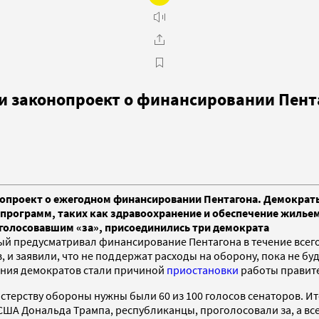
и законопроект о финансировании Пент
опроект о ежегодном финансировании Пентагона. Демократы 
программ, таких как здравоохранение и обеспечение жилье
, голосовавшим «за», присоединились три демократа
й предусматривал финансирование Пентагона в течение всего
, и заявили, что не поддержат расходы на оборону, пока не 
ания демократов стали причиной
приостановки
работы правите
ерству обороны нужны были 60 из 100 голосов сенаторов. Ито
А Дональда Трампа, республиканцы, проголосовали за, а все