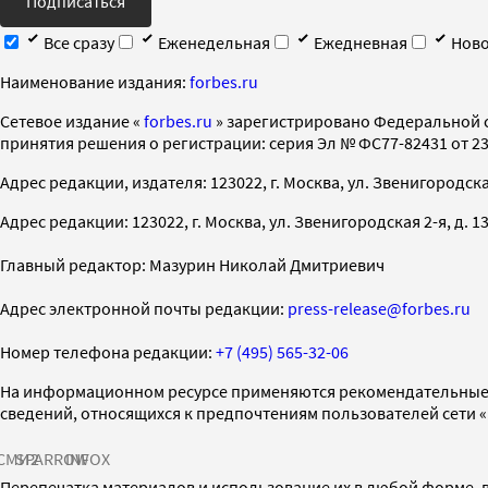
Подписаться
Все сразу
Еженедельная
Ежедневная
Ново
Наименование издания:
forbes.ru
Cетевое издание «
forbes.ru
» зарегистрировано Федеральной 
принятия решения о регистрации: серия Эл № ФС77-82431 от 23 
Адрес редакции, издателя: 123022, г. Москва, ул. Звенигородская 2-
Адрес редакции: 123022, г. Москва, ул. Звенигородская 2-я, д. 13, с
Главный редактор: Мазурин Николай Дмитриевич
Адрес электронной почты редакции:
press-release@forbes.ru
Номер телефона редакции:
+7 (495) 565-32-06
На информационном ресурсе применяются рекомендательные 
сведений, относящихся к предпочтениям пользователей сети 
СМИ2
SPARROW
INFOX
Перепечатка материалов и использование их в любой форме, в