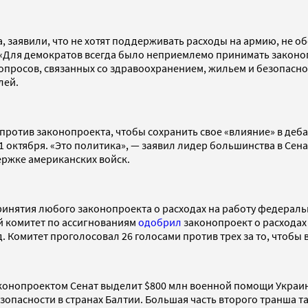
 заявили, что не хотят поддерживать расходы на армию, не 
 «Для демократов всегда было неприемлемо принимать законоп
опросов, связанных со здравоохранением, жильем и безопасно
лей.
против законопроекта, чтобы сохранить свое «влияние» в деба
1 октября. «Это политика», — заявил лидер большинства в Се
ержке американских войск.
принятия любого законопроекта о расходах на работу федерал
ий комитет по ассигнованиям
одобрил
законопроект о расходах 
. Комитет проголосовал 26 голосами против трех за то, чтобы 
аконопроектом Сенат выделит $800 млн военной помощи Украи
езопасности в странах Балтии. Большая часть второго транша 