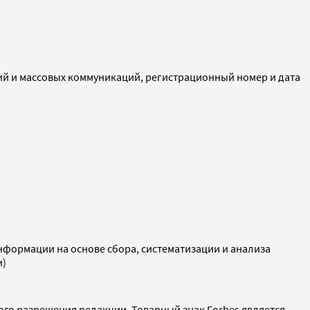
ий и массовых коммуникаций, регистрационный номер и дата
ормации на основе сбора, систематизации и анализа
и)
ого разрешения редакции. Товарный знак Forbes является