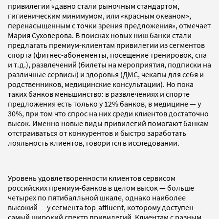
привилегии «давно стали рыночным стандартом,
гигиеническим минимумом, или «красным океаном»,
перенасыщенным с точки зрения предложения», отмечает
Мария Суховерова. В поисках новых ниш банки стали
предлагать премиум-клиентам привилегии из сегментов
спорта (фитнес-абонементы, посещение тренировок, спа
и т.д.), развлечений (билеты на мероприятия, подписки на
различные сервисы) и здоровья (ДМС, чекапы для себя и
родственников, медицинские консультации). Но пока
таких банков меньшинство: в развлечениях и спорте
предложения есть только у 12% банков, в медицине — у
30%, при том что спрос на них среди клиентов достаточно
высок. Именно новые виды привилегий помогают банкам
отстраиваться от конкурентов и быстро заработать
лояльность клиентов, говорится в исследовании.
Уровень удовлетворенности клиентов сервисом
российских премиум-банков в целом высок — больше
четырех по пятибалльной шкале, однако наиболее
высокий — у сегмента top-affluent, которому доступен
самый широкий спектр привилегий. Клиентам с разным