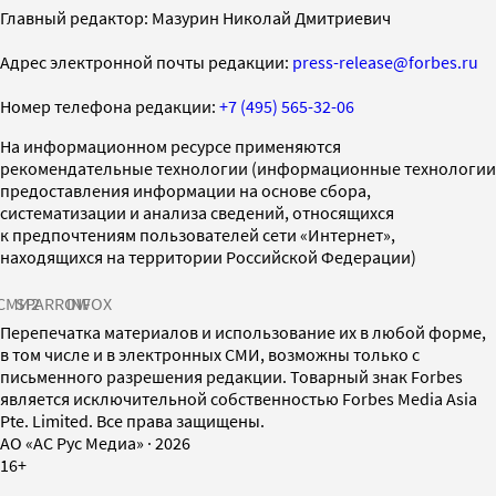
Главный редактор: Мазурин Николай Дмитриевич
Адрес электронной почты редакции:
press-release@forbes.ru
Номер телефона редакции:
+7 (495) 565-32-06
На информационном ресурсе применяются
рекомендательные технологии (информационные технологии
предоставления информации на основе сбора,
систематизации и анализа сведений, относящихся
к предпочтениям пользователей сети «Интернет»,
находящихся на территории Российской Федерации)
СМИ2
SPARROW
INFOX
Перепечатка материалов и использование их в любой форме,
в том числе и в электронных СМИ, возможны только с
письменного разрешения редакции. Товарный знак Forbes
является исключительной собственностью Forbes Media Asia
Pte. Limited. Все права защищены.
AO «АС Рус Медиа»
·
2026
16+