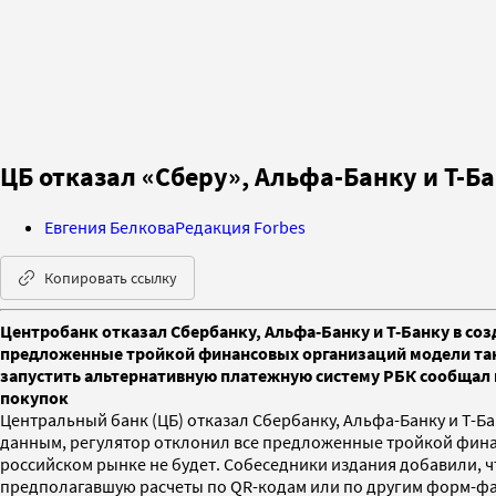
ЦБ отказал «Сберу», Альфа-Банку и Т-Б
Евгения Белкова
Редакция Forbes
Копировать ссылку
Центробанк отказал Сбербанку, Альфа-Банку и Т-Банку в со
предложенные тройкой финансовых организаций модели такой
запустить альтернативную платежную систему РБК сообщал 
покупок
Центральный банк (ЦБ) отказал Сбербанку, Альфа-Банку и Т-Б
данным, регулятор отклонил все предложенные тройкой финан
российском рынке не будет. Собеседники издания добавили, ч
предполагавшую расчеты по QR-кодам или по другим форм-фак