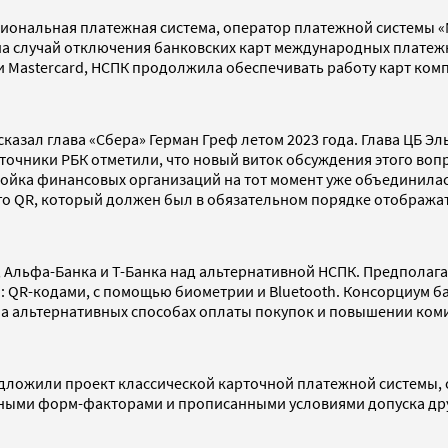
циональная платежная система, оператор платежной системы 
 на случай отключения банковских карт международных платеж
a и Mastercard, НСПК продолжила обеспечивать работу карт ком
зал глава «Сбера» Герман Греф летом 2023 года. Глава ЦБ Эль
очники РБК отметили, что новый виток обсуждения этого вопро
ройка финансовых организаций на тот момент уже объединилас
о QR, который должен был в обязательном порядке отображать
 Альфа-Банка и Т-Банка над альтернативной НСПК. Предполага
: QR-кодами, с помощью биометрии и Bluetooth. Консорциум б
 на альтернативных способах оплаты покупок и повышении ко
едложили проект классической карточной платежной системы, 
ыми форм-факторами и прописанными условиями допуска други