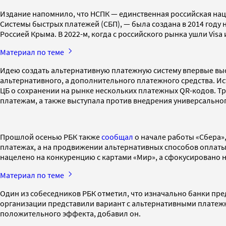
Издание напомнило, что НСПК — единственная российская на
Системы быстрых платежей (СБП), — была создана в 2014 году
Россией Крыма. В 2022-м, когда с российского рынка ушли Vis
Материал по теме
Идею создать альтернативную платежную систему впервые выска
альтернативного, а дополнительного платежного средства. Ист
ЦБ о сохранении на рынке нескольких платежных QR-кодов. Т
платежам, а также выступала против внедрения универсальног
Прошлой осенью РБК также
сообщал
о начале работы «Сбера»,
платежах, а на продвижении альтернативных способов оплаты
нацелено на конкуренцию с картами «Мир», а сфокусировано
Материал по теме
Один из собеседников РБК отметил, что изначально банки пр
организации представили вариант с альтернативными платежн
положительного эффекта, добавил он.