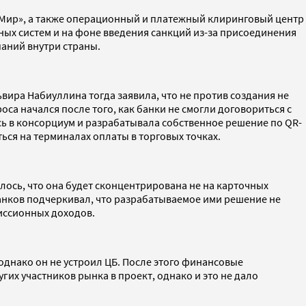
«Мир», а также операционный и платежный клиринговый центр
ных систем и на фоне введения санкций из-за присоединения
паний внутри страны.
вира Набиуллина тогда заявила, что не против создания не
са начался после того, как банки не смогли договориться с
ь в консорциум и разрабатывала собственное решение по QR-
ся на терминалах оплаты в торговых точках.
лось, что она будет сконцентрирована не на карточных
анков подчеркивал, что разрабатываемое ими решение не
миссионных доходов.
однако он не устроил ЦБ. После этого финансовые
х участников рынка в проект, однако и это не дало