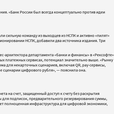
ания. «Банк России был всегда концептуально против идеи
ли сильную команду из выходцев из НСПК и активно «пилят»
ционировании НСПК, добавили два источника издания. Три
нес-архитектора департамента «банки и финансы» в «Рексофте»
вых платежных сервисах, потенциал значительно выше. «Рынку
ма для некарточных сценариев, включая QR, рау-сервисы,
ые сценарии цифрового рубля», — пояснила она.
ета на счет, защищенный доступ к счету без раскрытия
ы для подписок, предварительного резервирования суммы,
удет полноценная инфраструктура для цифровой экономики,