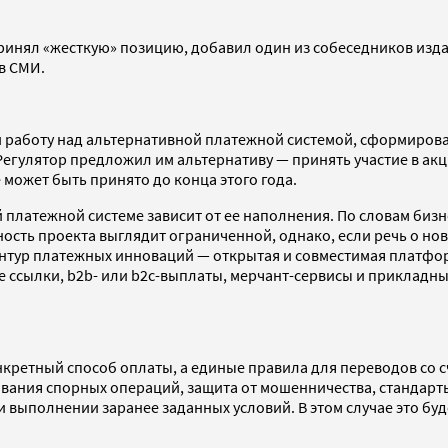
 принял «жесткую» позицию, добавил один из собеседников изд
ов СМИ.
и работу над альтернативной платежной системой, сформирова
егулятор предложил им альтернативу — принять участие в ак
может быть принято до конца этого года.
 платежной системе зависит от ее наполнения. По словам биз
ость проекта выглядит ограниченной, однако, если речь о но
нтур платежных инноваций — открытая и совместимая платфор
е ссылки, b2b- или b2c-выплаты, мерчант-сервисы и прикладн
кретный способ оплаты, а единые правила для переводов со сч
вания спорных операций, защита от мошенничества, стандарт
и выполнении заранее заданных условий. В этом случае это б