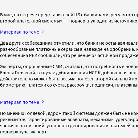
В мае, на встрече представителей ЦБ с банкирами, регулятор
второй платежной системы», — подчеркнул один из источник
Материал по теме
Два других собеседника отметили, что банки не останавливал
разнообразные платежные сервисы в надежде на одобрение. Р
собеседника РБК сообщили, что решение о частичной продаже 
Эксперты, опрошенные СМИ, считают, что потребность в новой
Елены Голяевой, в случае дублирования НСПК добавочная ценн
действительно может быть весьма полезен второй сильный ко
биометрию, платежи со счета, рассрочки, подписки, платежны
Материал по теме
По мнению Голяевой, ядром такой системы должен быть не кон
реквизитов, гарантированные возвраты, механизмы урегулиро
частичных списаний, условного депонирования и платежей пр
подчеркнула эксперт.