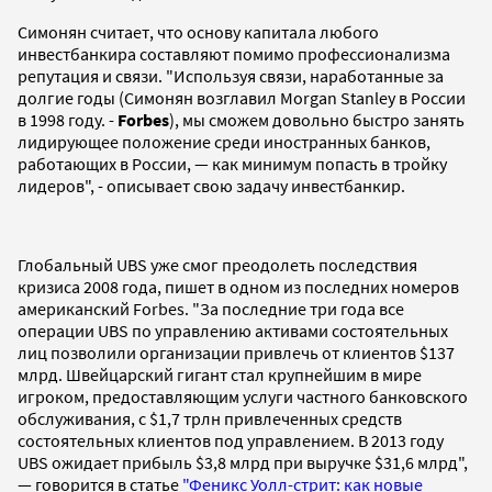
Симонян считает, что основу капитала любого
инвестбанкира составляют помимо профессионализма
репутация и связи. "Используя связи, наработанные за
долгие годы (Симонян возглавил Morgan Stanley в России
в 1998 году. -
Forbes
), мы сможем довольно быстро занять
лидирующее положение среди иностранных банков,
работающих в России, — как минимум попасть в тройку
лидеров", - описывает свою задачу инвестбанкир.
Глобальный UBS уже смог преодолеть последствия
кризиса 2008 года, пишет в одном из последних номеров
американский Forbes. "За последние три года все
операции UBS по управлению активами состоятельных
лиц позволили организации привлечь от клиентов $137
млрд. Швейцарский гигант стал крупнейшим в мире
игроком, предоставляющим услуги частного банковского
обслуживания, с $1,7 трлн привлеченных средств
состоятельных клиентов под управлением. В 2013 году
UBS ожидает прибыль $3,8 млрд при выручке $31,6 млрд",
— говорится в статье
"Феникс Уолл-стрит: как новые