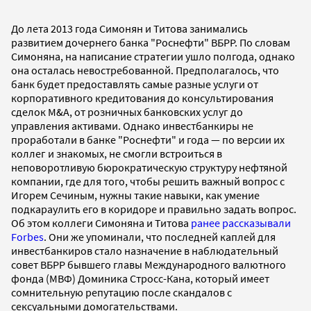
До лета 2013 года Симонян и Титова занимались
развитием дочернего банка "Роснефти" ВБРР. По словам
Симоняна, на написание стратегии ушло полгода, однако
она осталась невостребованной. Предполагалось, что
банк будет предоставлять самые разные услуги от
корпоративного кредитования до консультирования
сделок M&A, от розничных банковских услуг до
управления активами. Однако инвестбанкиры не
проработали в банке "Роснефти" и года — по версии их
коллег и знакомых, не смогли встроиться в
неповоротливую бюрократическую структуру нефтяной
компании, где для того, чтобы решить важный вопрос с
Игорем Сечиным, нужны такие навыки, как умение
подкараулить его в коридоре и правильно задать вопрос.
Об этом коллеги Симоняна и Титова
ранее рассказывали
Forbes
. Они же упоминали, что последней каплей для
инвестбанкиров стало назначение в наблюдательный
совет ВБРР бывшего главы Международного валютного
фонда (МВФ) Доминика Стросс-Кана, который имеет
сомнительную репутацию после скандалов с
сексуальными домогательствами.