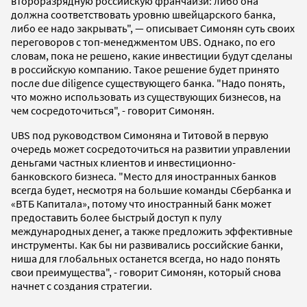
второразрядную российскую франчайзи: либо она
должна соответствовать уровню швейцарского банка,
либо ее надо закрывать", — описывает Симонян суть своих
переговоров с топ-менеджментом UBS. Однако, по его
словам, пока не решено, какие инвестиции будут сделаны
в российскую компанию. Такое решение будет принято
после due diligence существующего банка. "Надо понять,
что можно использовать из существующих бизнесов, на
чем сосредоточиться", - говорит Симонян.
UBS под руководством Симоняна и Титовой в первую
очередь может сосредоточиться на развитии управлении
деньгами частных клиентов и инвестиционно-
банковского бизнеса. "Место для иностранных банков
всегда будет, несмотря на большие команды Сбербанка и
«ВТБ Капитала», потому что иностранный банк может
предоставить более быстрый доступ к пулу
международных денег, а также предложить эффективные
инструменты. Как бы ни развивались российские банки,
ниша для глобальных останется всегда, но надо понять
свои преимущества", - говорит Симонян, который снова
начнет с создания стратегии.