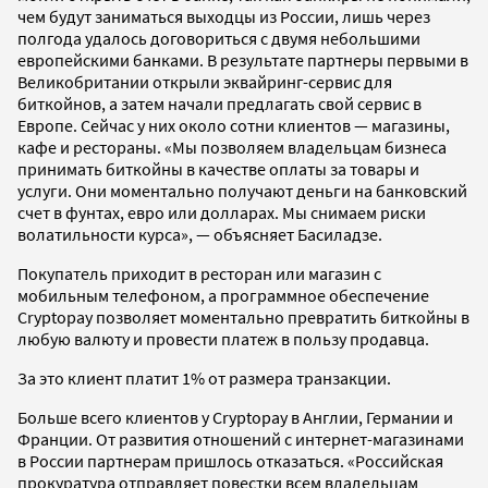
чем будут заниматься выходцы из России, лишь через
полгода удалось договориться с двумя небольшими
европейскими банками. В результате партнеры первыми в
Великобритании открыли эквайринг-сервис для
биткойнов, а затем начали предлагать свой сервис в
Европе. Сейчас у них около сотни клиентов — магазины,
кафе и рестораны. «Мы позволяем владельцам бизнеса
принимать биткойны в качестве оплаты за товары и
услуги. Они моментально получают деньги на банковский
счет в фунтах, евро или долларах. Мы снимаем риски
волатильности курса», — объясняет Басиладзе.
Покупатель приходит в ресторан или магазин с
мобильным телефоном, а программное обеспечение
Cryptopay позволяет моментально превратить биткойны в
любую валюту и провести платеж в пользу продавца.
За это клиент платит 1% от размера транзакции.
Больше всего клиентов у Cryptopay в Англии, Германии и
Франции. От развития отношений с интернет-магазинами
в России партнерам пришлось отказаться. «Российская
прокуратура отправляет повестки всем владельцам