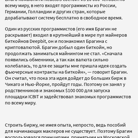
всему миру, в него входят программисты из России,
Германии, Голландии и других стран, которые
дорабатывают систему бесплатно в свободное время.
Один из русских программистов (его имя Брагин не
раскрывает) входил в крупнейший в мире пул майнеров
биткойнов Deepbit, он и познакомил Брагина с
криптовалютой. Брагин добыл один биткойн, но
продолжать заниматься майнингом не стал. «Сначала
появились обменники, а так как валюта сильно
колебалась, то для ее защиты мне пришла идея создать
фьючерсные контракты на биткойн», — говорит Брагин.
Он считал, что пока эта идея дойдет до больших бирж в
Чикаго и Нью-Йорке, пройдут годы. Поэтому он занял у
родственников и знакомых $100 000 для запуска
площадки ICBIT и задействовал знакомых программистов
по всему миру.
Строить биржу, не имея опыта, непросто, ведь пособий
для начинающих маклеров не существует. Поэтому Брагин
воспользовался принципами, принятыми на Московской