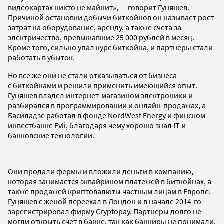
видеокартах никто не майнит», — говорит Гуняшев.
Причиной остановки добычи биткойнов он называет рост
затрат на оборудование, аренду, а также счета за
электричество, превышавшие 25 000 рублей в месяц.
Кроме того, сильно упал курс биткойна, и партнеры стали
работать в убыток.
Но все же они не стали отказываться от бизнеса
с биткойнами и решили применить имеющийся опыт.
Гуняшев владел интернет-магазином электроники и
разбирался в программировании и онлайн-продажах, а
Басиладзе работал в фонде NordWest Energy и финском
инвестбанке Evli, благодаря чему хорошо знал IT и
банковские технологии.
Они продали фермы и вложили деньги в компанию,
которая занимается эквайрином платежей в биткойнах, а
также продажей криптовалюты частным лицам в Европе.
Гуняшев с женой переехал в Лондон и в начале 2014-го
зарегистрировал фирму Cryptopay. Партнеры долго не
могли открыть счет в банке, так как банкиры не понимали,