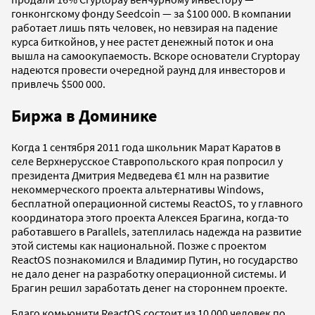
гонконгскому фонду Seedcoin — за $100 000. В компании
работает лишь пять человек, но невзирая на падение
курса биткойнов, у нее растет денежный поток и она
вышла на самоокупаемость. Вскоре основатели Cryptopay
надеются провести очередной раунд для инвесторов и
привлечь $500 000.
Биржа в Доминике
Когда 1 сентября 2011 года школьник Марат Каратов в
селе Верхнерусское Ставропольского края попросил у
президента Дмитрия Медведева €1 млн на развитие
некоммерческого проекта альтернативы Windows,
бесплатной операционной системы ReactOS, то у главного
координатора этого проекта Алексея Брагина, когда-то
работавшего в Parallels, затеплилась надежда на развитие
этой системы как национальной. Позже с проектом
ReactOS познакомился и Владимир Путин, но государство
не дало денег на разработку операционной системы. И
Брагин решил заработать денег на стороннем проекте.
Благо комьюнити ReactOS состоит из 10 000 человек по