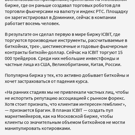
бирже, где он раньше создавал торговых роботов для
торговли фьючерсами на валюту и индекс РТС. Площадку
он зарегистрировал в Доминике, сейчас в компании
работает восемь человек.
В результате он сделал первую в мире биржу ICBIT, где
торгуются производные инструменты, рассчитываемые в
биткойнах, трех-, шестимесячные и годовые фьючерсные
контракты биткойн-доллар. Сейчас на ICBIT торгуют 15
000 трейдеров. Среди них небольшие инвестфонды и
частные лица из США, Великобритании, Китая, России.
Популярна биржа у тех, кто активно добывает биткойны и
хочет застраховаться от падения курса.
«На ранних стадиях мы не привлекали частных лиц, чтобы
не испортить репутацию ассоциацией с рынком форекс.
Хотя стоит признать, что клиентам интересен гемблинг»,
— признается Брагин. В планах ICBIT — создать пул
маркетмейкеров, как на Московской бирже, чтобы
клиенты со значительным объемом биткойнов не могли
манипулировать котировками.