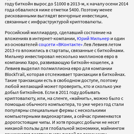
году биткойн вырос до $1000 в 2013-м, к началу осени 2014
года обвалился ниже отметки $400. Поэтому менее
рискованными выглядят венчурные инвестиции,
связанные с инфраструктурой криптовалюты.
Российский миллиардер, сделавший состояние на
вложениях в интернет-компании,
Юрий Мильнер
и один
из основателей
соцсети «ВКонтакте»
Лев Левиев летом
2013-го вложились в стартапы, связанные с биткойнами.
Мильнер инвестировал несколько миллионов евро в
компанию Xapo, развивающую биткойн-кошелек, а
Левиев выделил полмиллиона евро для компании
BlockTrail, которая отслеживает транзакции в биткойнах.
Такие транзакции есть в свободном доступе, поэтому
любой желающий может проверить, кто и сколько уже
добыл биткойнов. Если в 2011 году добывать
криптовалюту, или, на сленге, «майнить», можно было с
помощью обычного компьютера, то уже через год стали
популярны специальные фермы с несколькими
компьютерными видеокартами, а сейчас применяются
дорогостоящие чипы. И хотя процесс добычи не несет
никакой пользы для глобальной экономики, майнингом
занимаются десятки тысяч людей по всему миру.