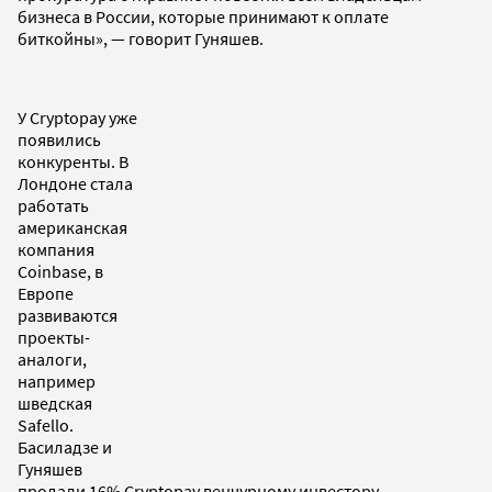
бизнеса в России, которые принимают к оплате
биткойны», — говорит Гуняшев.
У Cryptopay уже
появились
конкуренты. В
Лондоне стала
работать
американская
компания
Coinbase, в
Европе
развиваются
проекты-
аналоги,
например
шведская
Safello.
Басиладзе и
Гуняшев
продали 16% Cryptopay венчурному инвестору —