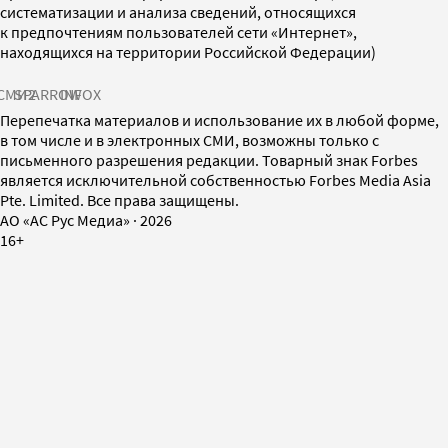
систематизации и анализа сведений, относящихся
к предпочтениям пользователей сети «Интернет»,
находящихся на территории Российской Федерации)
СМИ2
SPARROW
INFOX
Перепечатка материалов и использование их в любой форме,
в том числе и в электронных СМИ, возможны только с
письменного разрешения редакции. Товарный знак Forbes
является исключительной собственностью Forbes Media Asia
Pte. Limited. Все права защищены.
AO «АС Рус Медиа»
·
2026
16+