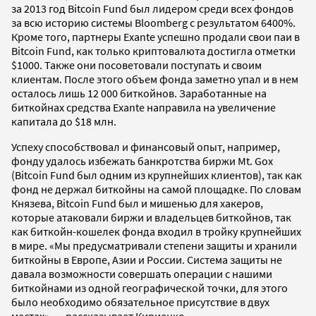
за 2013 год Bitcoin Fund был лидером среди всех фондов
за всю историю системы Bloomberg с результатом 6400%.
Кроме того, партнеры Exante успешно продали свои паи в
Bitcoin Fund, как только криптовалюта достигла отметки
$1000. Также они посоветовали поступать и своим
клиентам. После этого объем фонда заметно упал и в нем
осталось лишь 12 000 биткойнов. Заработанные на
биткойнах средства Exante направила на увеличение
капитала до $18 млн.
Успеху способствовал и финансовый опыт, например,
фонду удалось избежать банкротства биржи Mt. Gox
(Bitcoin Fund был одним из крупнейших клиентов), так как
фонд не держал биткойны на самой площадке. По словам
Князева, Bitcoin Fund был и мишенью для хакеров,
которые атаковали биржи и владельцев биткойнов, так
как биткойн-кошелек фонда входил в тройку крупнейших
в мире. «Мы предусматривали степени защиты и хранили
биткойны в Европе, Азии и России. Система защиты не
давала возможности совершать операции с нашими
биткойнами из одной географической точки, для этого
было необходимо обязательное присутствие в двух