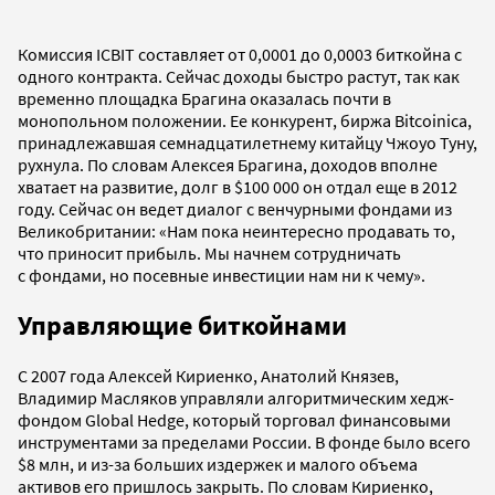
Комиссия ICBIT составляет от 0,0001 до 0,0003 биткойна с
одного контракта. Сейчас доходы быстро растут, так как
временно площадка Брагина оказалась почти в
монопольном положении. Ее конкурент, биржа Bitcoinica,
принадлежавшая семнадцатилетнему китайцу Чжоуо Туну,
рухнула. По словам Алексея Брагина, доходов вполне
хватает на развитие, долг в $100 000 он отдал еще в 2012
году. Сейчас он ведет диалог с венчурными фондами из
Великобритании: «Нам пока неинтересно продавать то,
что приносит прибыль. Мы начнем сотрудничать
с фондами, но посевные инвестиции нам ни к чему».
Управляющие биткойнами
С 2007 года Алексей Кириенко, Анатолий Князев,
Владимир Масляков управляли алгоритмическим хедж-
фондом Global Hedge, который торговал финансовыми
инструментами за пределами России. В фонде было всего
$8 млн, и из-за больших издержек и малого объема
активов его пришлось закрыть. По словам Кириенко,