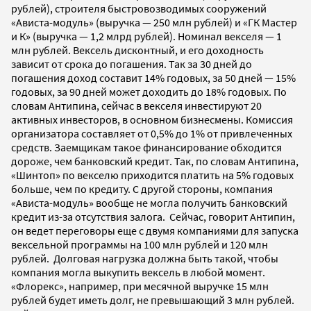
рублей), строителя быстровозводимых сооружений
«Ависта-модуль» (выручка — 250 млн рублей) и «ГК Мастер
и К» (выручка — 1,2 млрд рублей). Номинал векселя — 1
млн рублей. Вексель дисконтный, и его доходность
зависит от срока до погашения. Так за 30 дней до
погашения доход составит 14% годовых, за 50 дней — 15%
годовых, за 90 дней может доходить до 18% годовых. По
словам Антипина, сейчас в векселя инвестируют 20
активных инвесторов, в основном бизнесмены. Комиссия
организатора составляет от 0,5% до 1% от привлеченных
средств. Заемщикам такое финансирование обходится
дороже, чем банковский кредит. Так, по словам Антипина,
«Шинтоп» по векселю приходится платить на 5% годовых
больше, чем по кредиту. С другой стороны, компания
«Ависта-модуль» вообще не могла получить банковский
кредит из-за отсутствия залога. Сейчас, говорит Антипин,
он ведет переговоры еще с двумя компаниями для запуска
вексельной программы на 100 млн рублей и 120 млн
рублей. Долговая нагрузка должна быть такой, чтобы
компания могла выкупить вексель в любой момент.
«Флорекс», например, при месячной выручке 15 млн
рублей будет иметь долг, не превышающий 3 млн рублей.