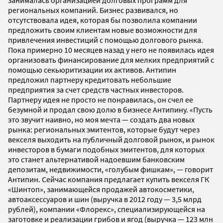
занималась организацией долговых программ для
региональных компаний. Бизнес развивался, но
отсутствовала идея, которая бы позволила компании
предложить своим клиентам новые возможности для
привлечения инвестиций с помощью долгового рынка.
Пока примерно 10 месяцев назад у него не появилась идея
организовать финансирование для мелких предприятий с
помощью секьюритизации их активов. Антипин
предложил партнеру кредитовать небольшие
предприятия за счет средств частных инвесторов.
Партнеру идея не просто не понравилась, он счел ее
безумной и продал свою долю в бизнесе Антипину. «Пусть
это звучит наивно, но моя мечта — создать два новых
рынка: региональных эмитентов, которые будут через
векселя выходить на публичный долговой рынок, и рынок
инвесторов в бумаги подобных эмитентов, для которых
это станет альтернативой надоевшим банковским
депозитам, недвижимости, «голубым фишкам», — говорит
Антипин. Сейчас компания предлагает купить векселя ГК
«Шинтоп», занимающейся продажей автокосметики,
автоаксессуаров и шин (выручка в 2012 году — 3,5 млрд
рублей), компании «Флорекс», специализирующейся на
заготовке и реализации грибов и ягод (выручка — 123 млн