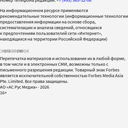
Номер телефона редакции:
+7 (495) 565-32-06
На информационном ресурсе применяются
рекомендательные технологии (информационные технологии
предоставления информации на основе сбора,
систематизации и анализа сведений, относящихся
к предпочтениям пользователей сети «Интернет»,
находящихся на территории Российской Федерации)
СМИ2
SPARROW
INFOX
Перепечатка материалов и использование их в любой форме,
в том числе и в электронных СМИ, возможны только с
письменного разрешения редакции. Товарный знак Forbes
является исключительной собственностью Forbes Media Asia
Pte. Limited. Все права защищены.
AO «АС Рус Медиа»
·
2026
16+