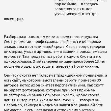
пор не было — в среднем
вложения за пять лет
увеличиваются в четыре–
восемь раз.
Разбираться в сложном мире современного искусства
Скотту помогает профессиональный опыт и обширные
знакомства в артистической среде. Свою первую галерею
он открыл, учась в арт-школе — в здании, принадлежащем
его семье. Там продавались работы самого Скотта и его
однокурсников. Этой галереей он занимался более 13 лет,
после чего ушел руководить галереей в Ноттинг-Хилл.
Сейчас у Скотта нет галереи в традиционном понимании, а
есть сайт, на котором выставлены работы примерно 30
авторов, которых он считает перспективными. Как Скотт
выбирает фотографов, которые приносят прибыль
инвесторам? «Я занимаюсь этим 15 лет и, кроме своего
чутья и интернета, ничем не пользуюсь», — говорит он.
Например, Тайлера Шилдса он нашел в социальной сети
MySpace еще семь лет назад и устроил ему выставку.