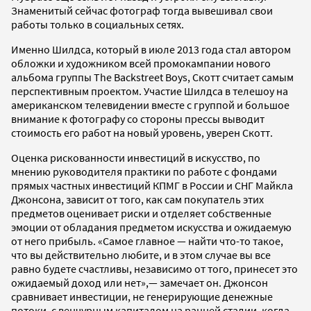
Знаменитый сейчас фотограф тогда вывешивал свои
работы только в социальных сетях.
Именно Шилдса, который в июле 2013 года стал автором
обложки и художником всей промокампании нового
альбома группы The Backstreet Boys, Скотт считает самым
перспективным проектом. Участие Шилдса в телешоу на
американском телевидении вместе с группой и большое
внимание к фотографу со стороны прессы выводит
стоимость его работ на новый уровень, уверен Скотт.
Оценка рискованности инвестиций в искусство, по
мнению руководителя практики по работе с фондами
прямых частных инвестиций КПМГ в России и СНГ Майкла
Джонсона, зависит от того, как сам покупатель этих
предметов оценивает риски и отделяет собственные
эмоции от обладания предметом искусства и ожидаемую
от него прибыль. «Самое главное — найти что-то такое,
что вы действительно любите, и в этом случае вы все
равно будете счастливы, независимо от того, принесет это
ожидаемый доход или нет»,— замечает он. Джонсон
сравнивает инвестиции, не генерирующие денежные
потоки, с венчурным капиталом на ранней стадии, когда