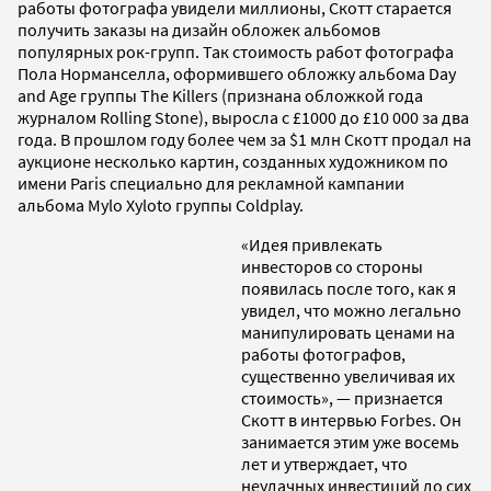
работы фотографа увидели миллионы, Скотт старается
получить заказы на дизайн обложек альбомов
популярных рок-групп. Так стоимость работ фотографа
Пола Норманселла, оформившего обложку альбома Day
and Age группы The Killers (признана обложкой года
журналом Rolling Stone), выросла с £1000 до £10 000 за два
года. В прошлом году более чем за $1 млн Скотт продал на
аукционе несколько картин, созданных художником по
имени Paris специально для рекламной кампании
альбома Mylo Xyloto группы Coldplay.
«Идея привлекать
инвесторов со стороны
появилась после того, как я
увидел, что можно легально
манипулировать ценами на
работы фотографов,
существенно увеличивая их
стоимость», — признается
Скотт в интервью Forbes. Он
занимается этим уже восемь
лет и утверждает, что
неудачных инвестиций до сих