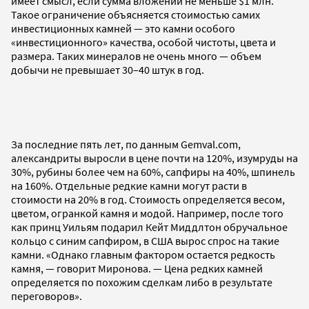
имеет смысл, если сумма вложений не меньше $1 млн.
Такое ограничение объясняется стоимостью самих
инвестиционных камней — это камни особого
«инвестиционного» качества, особой чистоты, цвета и
размера. Таких минералов не очень много — объем
добычи не превышает 30–40 штук в год.
За последние пять лет, по данным Gemval.com,
александриты выросли в цене почти на 120%, изумруды на
30%, рубины более чем на 60%, сапфиры на 40%, шпинель
на 160%. Отдельные редкие камни могут расти в
стоимости на 20% в год. Стоимость определяется весом,
цветом, огранкой камня и модой. Например, после того
как принц Уильям подарил Кейт Миддлтон обручальное
кольцо с синим сапфиром, в США вырос спрос на такие
камни. «Однако главным фактором остается редкость
камня, — говорит Миронова. — Цена редких камней
определяется по похожим сделкам либо в результате
переговоров».