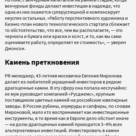
венчурные фонды делают инвестиции в надежде, что
одна из них окажется суперуспешной и компенсирует
неуспех остальных. «Работу перспективного художника и
бизнес-план нового технологического стартапа сближает
то обстоятельство, что все, чем вы располагаете, — это
чернила и бумага или краски и холст, и то, как вы сами
оцениваете работу, определяет ее стоимость», — уверен
Джонсон.
Камень преткновения
PR-менеджер, 43-летняя москвичка Евгения Миронова
делает из любителей украшений инвесторов в редкие
драгоценные камни. В эту сферу она попала неслучайно:
ее муж руководит компанией «Русджемс», крупным
поставщиком цветных камней на российские ювелирные
заводы. В России рубины, изумруды и сапфиры, по словам
Мироновой, мало кто воспринимает как инвестиционные
инструменты, в то время как в Европе дело обстоит иначе
— на долю драгоценных камней приходится 3–4% всех
альтернативных инвестиций. Инвестировать в камни