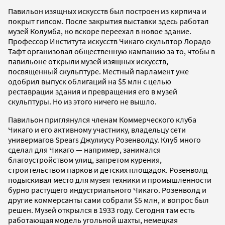
Павильон изящных искусств был построен из кирпича и
покрыт гипсом. После закрытия выставки здесь работал
музей Колумба, но вскоре переехал в новое здание.
Профессор Института искусств Чикаго скульптор Лорадо
Тафт организовал общественную кампанию за то, чтобы в
павильоне открыли музей изящных искусств,
посвященный скульптуре. Местный парламент уже
одобрил выпуск облигаций на $5 млн с целью
реставрации здания и превращения его в музей
скульптуры. Но из этого ничего не вышло.
Павильон приглянулся членам Коммерческого клуба
Чикаго и его активному участнику, владельцу сети
универмагов Spears Джулиусу Розенволду. Клуб много
сделал для Чикаго — например, занимался
благоустройством улиц, запретом курения,
строительством парков и детских площадок. Розенволд
подыскивал место для музея техники и промышленности
бурно растущего индустриального Чикаго. Розенволд и
другие коммерсанты сами собрали $5 млн, и вопрос был
решен. Музей открылся в 1933 году. Сегодня там есть
работающая модель угольной шахты, немецкая