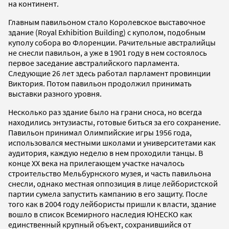
на континент.
Главным павильоном стало Королевское выставочное
здание (Royal Exhibition Building) с куполом, подобным
куполу собора во Флоренции. Рачительные австралийцы
не снесли павильон, а уже в 1901 году в нем состоялось
первое заседание австралийского парламента.
Следующие 26 лет здесь работал парламент провинции
Виктория. Потом павильон продолжил принимать
выставки разного уровня.
Несколько раз здание было на грани сноса, но всегда
находились энтузиасты, готовые биться за его сохранение.
Павильон принимал Олимпийские игры 1956 года,
использовался местными школами и университетами как
аудитория, каждую неделю в нем проходили танцы. В
конце XX века на прилегающем участке началось
строительство Мельбурнского музея, и часть павильона
снесли, однако местная оппозиция в лице лейбористской
партии сумела запустить кампанию в его защиту. После
того как в 2004 году лейбористы пришли к власти, здание
вошло в список Всемирного наследия ЮНЕСКО как
единственный крупный объект, сохранившийся от