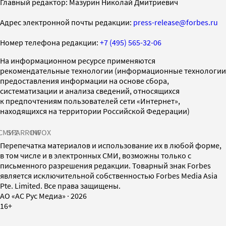
Главный редактор: Мазурин Николай Дмитриевич
Адрес электронной почты редакции:
press-release@forbes.ru
Номер телефона редакции:
+7 (495) 565-32-06
На информационном ресурсе применяются
рекомендательные технологии (информационные технологии
предоставления информации на основе сбора,
систематизации и анализа сведений, относящихся
к предпочтениям пользователей сети «Интернет»,
находящихся на территории Российской Федерации)
СМИ2
SPARROW
INFOX
Перепечатка материалов и использование их в любой форме,
в том числе и в электронных СМИ, возможны только с
письменного разрешения редакции. Товарный знак Forbes
является исключительной собственностью Forbes Media Asia
Pte. Limited. Все права защищены.
AO «АС Рус Медиа»
·
2026
16+