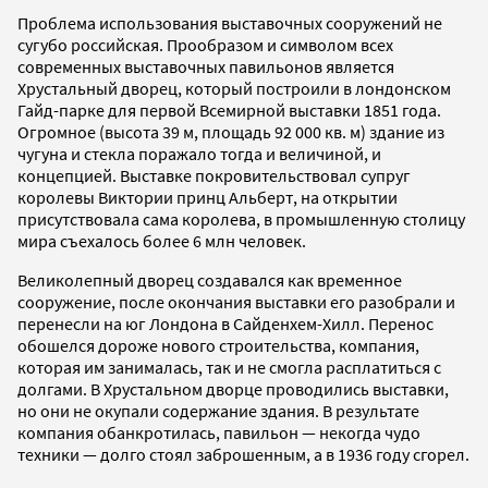
Проблема использования выставочных сооружений не
сугубо российская. Прообразом и символом всех
современных выставочных павильонов является
Хрустальный дворец, который построили в лондонском
Гайд-парке для первой Всемирной выставки 1851 года.
Огромное (высота 39 м, площадь 92 000 кв. м) здание из
чугуна и стекла поражало тогда и величиной, и
концепцией. Выставке покровительствовал супруг
королевы Виктории принц Альберт, на открытии
присутствовала сама королева, в промышленную столицу
мира съехалось более 6 млн человек.
Великолепный дворец создавался как временное
сооружение, после окончания выставки его разобрали и
перенесли на юг Лондона в Сайденхем-Хилл. Перенос
обошелся дороже нового строительства, компания,
которая им занималась, так и не смогла расплатиться с
долгами. В Хрустальном дворце проводились выставки,
но они не окупали содержание здания. В результате
компания обанкротилась, павильон — некогда чудо
техники — долго стоял заброшенным, а в 1936 году сгорел.