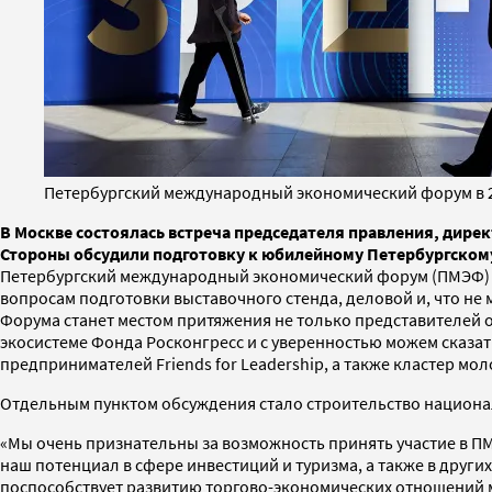
Петербургский международный экономический форум в 202
В Москве состоялась встреча председателя правления, дирек
Стороны обсудили подготовку к юбилейному Петербургскому 
Петербургский международный экономический форум (ПМЭФ) сос
вопросам подготовки выставочного стенда, деловой и, что не 
Форума станет местом притяжения не только представителей 
экосистеме Фонда Росконгресс и с уверенностью можем сказат
предпринимателей Friends for Leadership, а также кластер мо
Отдельным пунктом обсуждения стало строительство национал
«Мы очень признательны за возможность принять участие в ПМЭ
наш потенциал в сфере инвестиций и туризма, а также в други
поспособствует развитию торгово-экономических отношений м