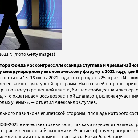
1 г. (Фото Getty Images)
тора Фонда Росконгресс Александра Стуглева и чрезвычайног
международному экономическому форуму в 2022 году, где Ег
тоится 15–18 июня 2022 года, он пройдет в 25-й раз. «Мы ви
менее важно, культурной программ. Мы со своей стороны прило
органов государственной власти, бизнес-сообщества и экспер
ь, что охватываем весь возрастной диапазон, включая участни
лодых ученых», — отметил Александр Стуглев.
ьного павильона египетской стороны, площадь которого соста
Ф-2022 в качестве страны-гостя, так как это укрепит наше сот
х отраслях египетской экономики. Участие в форуме раскроет 
ежду нашими странами», — рассказал Назих Эль Нагари.