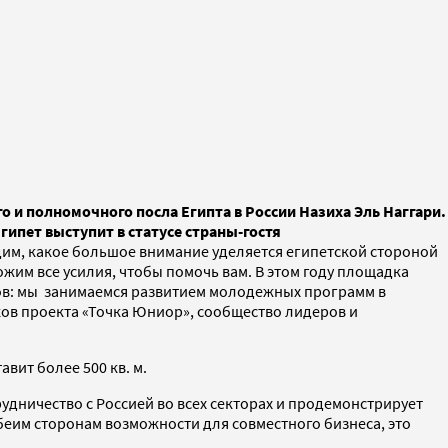
о и полномочного посла Египта в России Назиха Эль Наггари.
ипет выступит в статусе страны-гостя
дим, какое большое внимание уделяется египетской стороной
жим все усилия, чтобы помочь вам. В этом году площадка
тов: мы занимаемся развитием молодежных программ в
ков проекта «Точка Юниор», сообщество лидеров и
вит более 500 кв. м.
рудничество с Россией во всех секторах и продемонстрирует
обеим сторонам возможности для совместного бизнеса, это