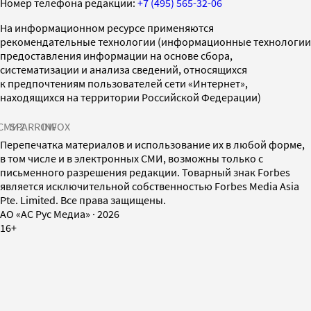
Номер телефона редакции:
+7 (495) 565-32-06
На информационном ресурсе применяются
рекомендательные технологии (информационные технологии
предоставления информации на основе сбора,
систематизации и анализа сведений, относящихся
к предпочтениям пользователей сети «Интернет»,
находящихся на территории Российской Федерации)
СМИ2
SPARROW
INFOX
Перепечатка материалов и использование их в любой форме,
в том числе и в электронных СМИ, возможны только с
письменного разрешения редакции. Товарный знак Forbes
является исключительной собственностью Forbes Media Asia
Pte. Limited. Все права защищены.
AO «АС Рус Медиа»
·
2026
16+