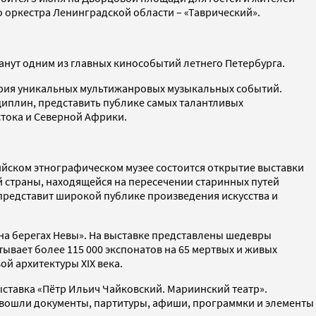
оркестра Ленинградской области – «Таврический».
анут одним из главных кинособытий летнего Петербурга.
серия уникальных мультижанровых музыкальных событий.
циплин, представить публике самых талантливых
тока и Северной Африки.
йском этнографическом музее состоится открытие выставки
й страны, находящейся на пересечении старинных путей
 представит широкой публике произведения искусства и
на берегах Невы». На выставке представлены шедевры
ывает более 115 000 экспонатов на 65 мертвых и живых
й архитектуры XIX века.
ыставка «Пётр Ильич Чайковский. Мариинский театр».
 вошли документы, партитуры, афиши, программки и элементы