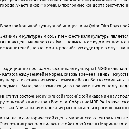
города, участников Форума. В программе концерта выступлен
В рамках большой культурной инициативы Qatar Film Days про
Значимым культурным событием фестиваля культуры является 
Главная цель MaWaheb Festival – повысить осведомленность о
исполнителей, познакомить российскую аудиторию с музыкаль
Традиционно программа фестиваля культуры ПМЭФ включает в 
«Катар: между землей и морем, сквозь времена и виды искусс
культуры. Выставка из музея шейха Фейсала бен Кассима Аль-
предметы быта, рассказывающие о нравах и жизненном укладе
Институт восточных рукописей Российской академии наук под
рукописной книги стран Востока. Собрание ИВР РАН является о
языках. Уникальная коллекция располагается в роскошных инт
К 160-летию исторической сцены Мариинского театра и 180-л
Экспозиция расположилась в фойе новой сцены Мариинского т