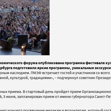
омического форума опубликована программа фестиваля куль
рбурга подготовили яркие программы, уникальные экскурси
урным наследием. ПМЭФ встречает гостей и участников со всег
ной, культурой, традициями», – подчеркнул советник Презид
ных приема. В стартовый день пройдет прием Организационно
 3 июня, запланирован прием от имени губернатора Санкт-Пет
нет концерт-посвящение медикам и волонтерам, который сост