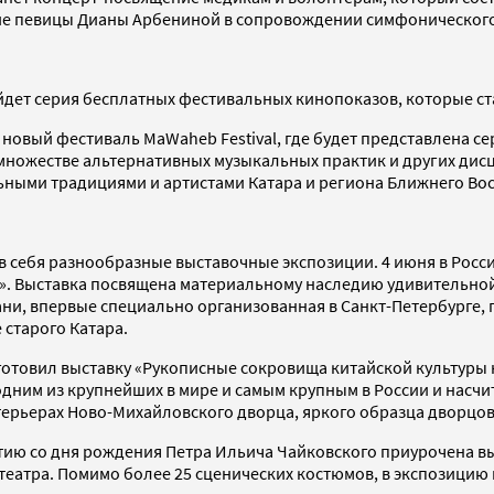
ие певицы Дианы Арбениной в сопровождении симфонического 
йдет серия бесплатных фестивальных кинопоказов, которые ст
новый фестиваль MaWaheb Festival, где будет представлена 
 множестве альтернативных музыкальных практик и других дис
ными традициями и артистами Катара и региона Ближнего Вос
себя разнообразные выставочные экспозиции. 4 июня в Росси
тв». Выставка посвящена материальному наследию удивительно
Тани, впервые специально организованная в Санкт-Петербурге,
 старого Катара.
готовил выставку «Рукописные сокровища китайской культуры 
дним из крупнейших в мире и самым крупным в России и насчит
ерьерах Ново-Михайловского дворца, яркого образца дворцово
етию со дня рождения Петра Ильича Чайковского приурочена в
еатра. Помимо более 25 сценических костюмов, в экспозицию