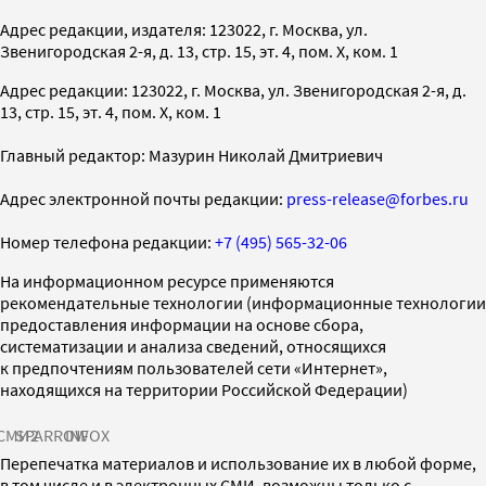
Адрес редакции, издателя: 123022, г. Москва, ул.
Звенигородская 2-я, д. 13, стр. 15, эт. 4, пом. X, ком. 1
Адрес редакции: 123022, г. Москва, ул. Звенигородская 2-я, д.
13, стр. 15, эт. 4, пом. X, ком. 1
Главный редактор: Мазурин Николай Дмитриевич
Адрес электронной почты редакции:
press-release@forbes.ru
Номер телефона редакции:
+7 (495) 565-32-06
На информационном ресурсе применяются
рекомендательные технологии (информационные технологии
предоставления информации на основе сбора,
систематизации и анализа сведений, относящихся
к предпочтениям пользователей сети «Интернет»,
находящихся на территории Российской Федерации)
СМИ2
SPARROW
INFOX
Перепечатка материалов и использование их в любой форме,
в том числе и в электронных СМИ, возможны только с