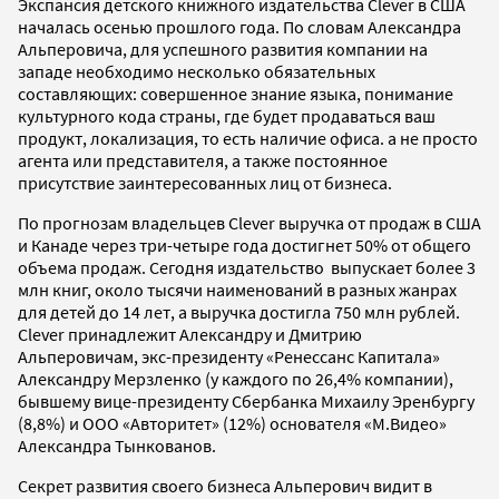
Экспансия детского книжного издательства Clever в США
началась осенью прошлого года. По словам Александра
Альперовича, для успешного развития компании на
западе необходимо несколько обязательных
составляющих: совершенное знание языка, понимание
культурного кода страны, где будет продаваться ваш
продукт, локализация, то есть наличие офиса. а не просто
агента или представителя, а также постоянное
присутствие заинтересованных лиц от бизнеса.
По прогнозам владельцев Clever выручка от продаж в США
и Канаде через три-четыре года достигнет 50% от общего
объема продаж. Сегодня издательство выпускает более 3
млн книг, около тысячи наименований в разных жанрах
для детей до 14 лет, а выручка достигла 750 млн рублей.
Clever принадлежит Александру и Дмитрию
Альперовичам, экс-президенту «Ренессанс Капитала»
Александру Мерзленко (у каждого по 26,4% компании),
бывшему вице-президенту Сбербанка Михаилу Эренбургу
(8,8%) и ООО «Авторитет» (12%) основателя «М.Видео»
Александра Тынкованов.
Секрет развития своего бизнеса Альперович видит в