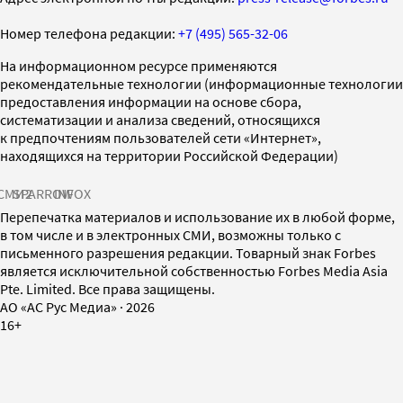
Номер телефона редакции:
+7 (495) 565-32-06
На информационном ресурсе применяются
рекомендательные технологии (информационные технологии
предоставления информации на основе сбора,
систематизации и анализа сведений, относящихся
к предпочтениям пользователей сети «Интернет»,
находящихся на территории Российской Федерации)
СМИ2
SPARROW
INFOX
Перепечатка материалов и использование их в любой форме,
в том числе и в электронных СМИ, возможны только с
письменного разрешения редакции. Товарный знак Forbes
является исключительной собственностью Forbes Media Asia
Pte. Limited. Все права защищены.
AO «АС Рус Медиа»
·
2026
16+