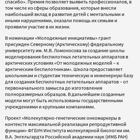
спасибо». Премия позволяет выявить профессионалов, в
том числе из сферы образования, которые внесли
наибольший вклад в развитие детей с ментальными и
иными нарушениями, оказали помощь их семьям и
проявили участие в их жизни.
В номинации «Молодежные инициативы» грант
присужден Северному (Арктическому) федеральному
университету им. М.В. Ломоносова за создание школы
моделирования беспилотных летательных аппаратов в
арктических условиях «От молодежных моделей – к
арктическим беспилотникам». Школа предоставляет
школьникам и студентам техническую и инженерную базу
для создания беспилотных летательных аппаратов – от
первоначального замысла до изготовления
полноразмерных образцов. В дальнейшем созданные
модели могут быть использованы государственными
учреждениями и крупными компаниями.
Проект «Молекулярно-генетические онкомаркеры в
контексте максимальной реализации репродуктивной
функции» ФГБУН Института молекулярной биологии им.
В.А. Энгельгардта Российской академии наук (ИМБ РАН)