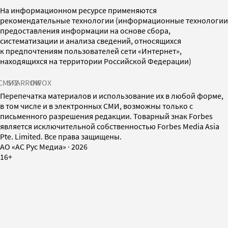
На информационном ресурсе применяются
рекомендательные технологии (информационные технологии
предоставления информации на основе сбора,
систематизации и анализа сведений, относящихся
к предпочтениям пользователей сети «Интернет»,
находящихся на территории Российской Федерации)
СМИ2
SPARROW
INFOX
Перепечатка материалов и использование их в любой форме,
в том числе и в электронных СМИ, возможны только с
письменного разрешения редакции. Товарный знак Forbes
является исключительной собственностью Forbes Media Asia
Pte. Limited. Все права защищены.
AO «АС Рус Медиа»
·
2026
16+