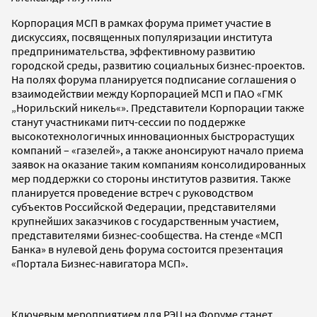
Корпорация МСП в рамках форума примет участие в
дискуссиях, посвященных популяризации института
предпринимательства, эффективному развитию
городской среды, развитию социальных бизнес-проектов.
На полях форума планируется подписание соглашения о
взаимодействии между Корпорацией МСП и ПАО «ГМК
„Норильский никель«». Представители Корпорации также
станут участниками питч-сессии по поддержке
высокотехнологичных инновационных быстрорастущих
компаний – «газелей», а также анонсируют начало приема
заявок на оказание таким компаниям консолидированных
мер поддержки со стороны институтов развития. Также
планируется проведение встреч с руководством
субъектов Российской Федерации, представителями
крупнейших заказчиков с государственным участием,
представителями бизнес-сообщества. На стенде «МСП
Банка» в нулевой день форума состоится презентация
«Портала Бизнес-навигатора МСП».
Ключевым мероприятием для РЭЦ на Форуме станет