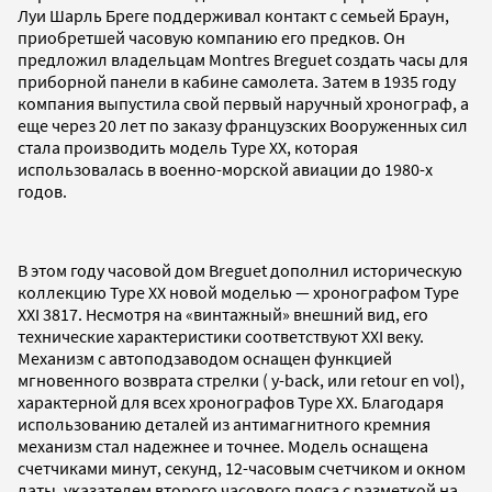
Луи Шарль Бреге поддерживал контакт с семьей Браун,
приобретшей часовую компанию его предков. Он
предложил владельцам Montres Breguet создать часы для
приборной панели в кабине самолета. Затем в 1935 году
компания выпустила свой первый наручный хронограф, а
еще через 20 лет по заказу французских Вооруженных сил
стала производить модель Type XX, которая
использовалась в военно-морской авиации до 1980-х
годов.
В этом году часовой дом Breguet дополнил историческую
коллекцию Type XX новой моделью — хронографом Type
XXI 3817. Несмотря на «винтажный» внешний вид, его
технические характеристики соответствуют XXI веку.
Механизм с автоподзаводом оснащен функцией
мгновенного возврата стрелки ( y-back, или retour en vol),
характерной для всех хронографов Type XX. Благодаря
использованию деталей из антимагнитного кремния
механизм стал надежнее и точнее. Модель оснащена
счетчиками минут, секунд, 12-часовым счетчиком и окном
даты, указателем второго часового пояса с разметкой на