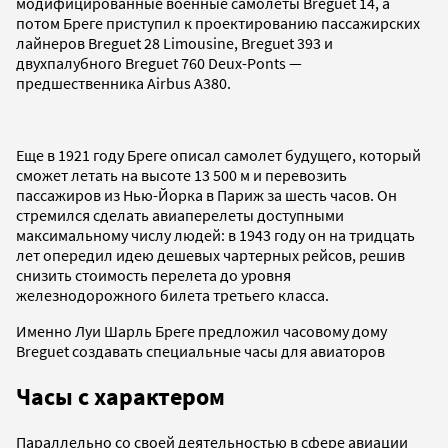
модифицированные военные самолеты Breguet 14, а
потом Бреге приступил к проектированию пассажирских
лайнеров Breguet 28 Limousine, Breguet 393 и
двухпалубного Breguet 760 Deux-Ponts —
предшественника Airbus A380.
Еще в 1921 году Бреге описал самолет будущего, который
сможет летать на высоте 13 500 м и перевозить
пассажиров из Нью-Йорка в Париж за шесть часов. Он
стремился сделать авиаперелеты доступными
максимальному числу людей: в 1943 году он на тридцать
лет опередил идею дешевых чартерных рейсов, решив
снизить стоимость перелета до уровня
железнодорожного билета третьего класса.
Именно Луи Шарль Бреге предложил часовому дому
Breguet создавать специальные часы для авиаторов
Часы с характером
Параллельно со своей деятельностью в сфере авиации