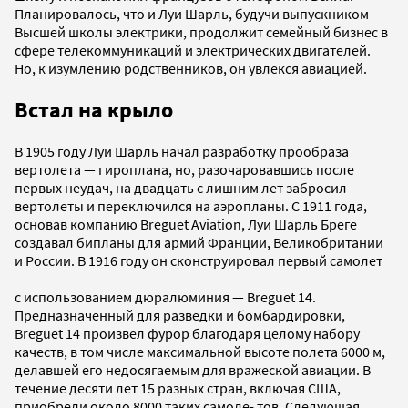
Планировалось, что и Луи Шарль, будучи выпускником
Высшей школы электрики, продолжит семейный бизнес в
сфере телекоммуникаций и электрических двигателей.
Но, к изумлению родственников, он увлекся авиацией.
Встал на крыло
В 1905 году Луи Шарль начал разработку прообраза
вертолета — гироплана, но, разочаровавшись после
первых неудач, на двадцать с лишним лет забросил
вертолеты и переключился на аэропланы. С 1911 года,
основав компанию Breguet Aviation, Луи Шарль Бреге
создавал бипланы для армий Франции, Великобритании
и России. В 1916 году он сконструировал первый самолет
с использованием дюралюминия — Breguet 14.
Предназначенный для разведки и бомбардировки,
Breguet 14 произвел фурор благодаря целому набору
качеств, в том числе максимальной высоте полета 6000 м,
делавшей его недосягаемым для вражеской авиации. В
течение десяти лет 15 разных стран, включая США,
приобрели около 8000 таких самоле- тов. Следующая