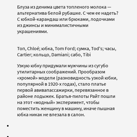
Блуза из денима цвета топленого молока —
альтернатива белой рубашке. С чем ее надеть?
С юбкой-карандаш или брюками, лодочками
из джинсы и минималистичными
украшениями.
Топ, Chloé; юбка, Tom Ford; сумка, Tod's; часы,
Cartier; кольцо, Damiani; сабо, Tibi
Узкую юбку придумали мужчины из сугубо
утилитарных соображений. Прообразом
«хромой» модели (разновидность узкой юбки,
популярной в 1920-х годах), стало платье
первой авивапассажирки, перевязанное в
районе лодыжек. Братья-пилоты Райт пошли
на этот «модный» эксперимент, чтобы
поместить женщину в машину, иначе пышная
юбка никак не влезала в салон.