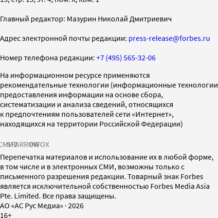
Главный редактор: Мазурин Николай Дмитриевич
Адрес электронной почты редакции:
press-release@forbes.ru
Номер телефона редакции:
+7 (495) 565-32-06
На информационном ресурсе применяются
рекомендательные технологии (информационные технологии
предоставления информации на основе сбора,
систематизации и анализа сведений, относящихся
к предпочтениям пользователей сети «Интернет»,
находящихся на территории Российской Федерации)
СМИ2
SPARROW
INFOX
Перепечатка материалов и использование их в любой форме,
в том числе и в электронных СМИ, возможны только с
письменного разрешения редакции. Товарный знак Forbes
является исключительной собственностью Forbes Media Asia
Pte. Limited. Все права защищены.
AO «АС Рус Медиа»
·
2026
16+