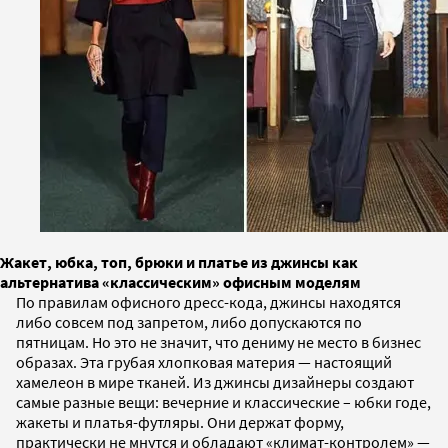
Жакет, юбка, топ, брюки и платье из джинсы как
альтернатива «классическим» офисным моделям
По правилам офисного дресс-кода, джинсы находятся
либо совсем под запретом, либо допускаются по
пятницам. Но это не значит, что дениму не место в бизнес
образах. Эта грубая хлопковая материя — настоящий
хамелеон в мире тканей. Из джинсы дизайнеры создают
самые разные вещи: вечерние и классические – юбки годе,
жакеты и платья-футляры. Они держат форму,
практически не мнутся и обладают «климат-контролем» —