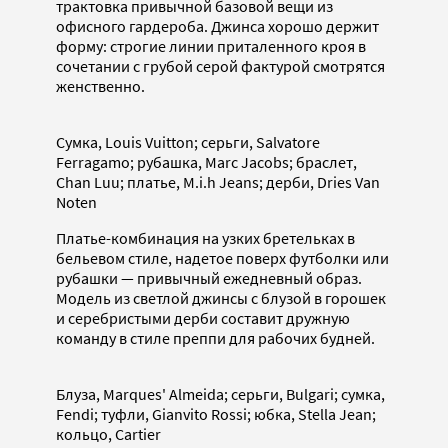
трактовка привычной базовой вещи из
офисного гардероба. Джинса хорошо держит
форму: строгие линии приталенного кроя в
сочетании с грубой серой фактурой смотрятся
женственно.
Сумка, Louis Vuitton; серьги, Salvatore
Ferragamo; рубашка, Marc Jacobs; браслет,
Chan Luu; платье, M.i.h Jeans; дерби, Dries Van
Noten
Платье-комбинация на узких бретельках в
бельевом стиле, надетое поверх футболки или
рубашки — привычный ежедневный образ.
Модель из светлой джинсы с блузой в горошек
и серебристыми дерби составит дружную
команду в стиле преппи для рабочих будней.
Блуза, Marques' Almeida; серьги, Bulgari; сумка,
Fendi; туфли, Gianvito Rossi; юбка, Stella Jean;
кольцо, Cartier