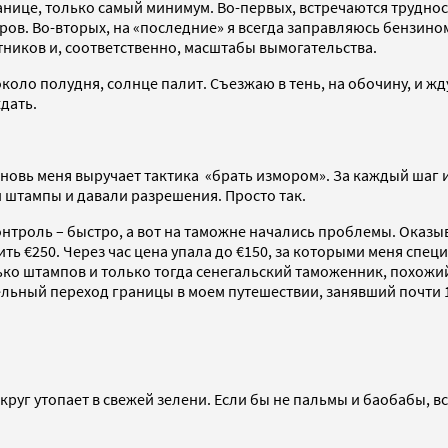
анице, только самый минимум. Во-первых, встречаются труднос
ров. Во-вторых, на «последние» я всегда заправляюсь бензином
тников и, соответственно, масштабы вымогательства.
коло полудня, солнце палит. Съезжаю в тень, на обочину, и жд
дать.
овь меня выручает тактика «брать измором». За каждый шаг и
 штампы и давали разрешения. Просто так.
троль – быстро, а вот на таможне начались проблемы. Оказыва
тить €250. Через час цена упала до €150, за которыми меня спе
ько штампов и только тогда сенегальский таможенник, похожий
ельный переход границы в моем путешествии, занявший почти 1
округ утопает в свежей зелени. Если бы не пальмы и баобабы, в