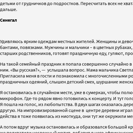
детьми от грудничков до подростков. Пересчитать всех не хва
дальше.
Сенегал
Удивляюсь ярким одеждам местных жителей. Женщины и девочки
бантами, повязками. Мужчины и мальчики – в цветных рубахах
старших родственников, готовят праздничную еду, гуляют, про
На такой семейный праздник я попала совершенно случайно в К
ним. «Вы русская?», — услышала вопрос. Мама мальчика Светл
Пригласила меня в гости и познакомила с многочисленными р
праздничных одеяний, слышен детский смех, шуршание женски
Я остановилась в случайном месте, уже в сумерках, чтобы пол
микрофон. Где-то рядом явно готовились к концерту. И тут го
Я пошла на голос, из любопытства. В двух шагах оказалась де
другую. На импровизированной сцене в центре деревни играли
действа я тоже появилась из ниоткуда, они тут же окружили м
А потом вдруг музыка остановилась и образовался большой кру
же подхватили несложный мотив, добавив в него африканские