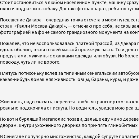
Стоит остановиться в любом населенном пункте, машину сразу 
окно и подразнить собаку. Достаю фотоаппарат, ребятня тут ж
Посещение Дакара – очередная точка отсчета в моем путешеств
стран. «Ралли Москва-Дакар!», — отмечаю про себя, не скрыва
фотографией на фоне самого грандиозного монумента на кон
Пожалев, что не воспользовалась платной трассой, из Дакар
вдоль обочин, теснят своей массой проезжую часть. То и дел
продуктами, мужчины с охапками одежды или обуви. Но более
повсюду, чуть ли не дороге.
Плетусь потихоньку вслед за типичным сенегальским автобусом.
какая-нибудь домашняя живность: овцы, бараны, куры, и даж
Живность, надо сказать, перевозят любым транспортом: на крыш
реально подскочила от испуга. Но водитель, увидев мою реакц
Но вот и бурлящий мегаполис позади, дальше еду мимо дереве
дворам. Внутри ухоженного дворика по три-пять глинобитных
В Сенегале популярно многоженство, каждой супруге полагает