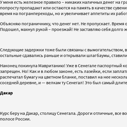
У меня есть железное правило – никаких наличных денег на гр
попросту пропадают или остаются на память в качестве сувени
время на погранпереходы, но и увеличивает аппетиты их рабо
Объясняю пограничнику, что денег нет. Не пропускает. Время о
Подошел, махнул рукой – проезжай! Не заставляю себя долго ж
Следующие задержки тоже были связаны с вымогательством, вн
остальные сдавались раньше и открывали шлагбаумы, ставили
Наконец покинула Мавританию! Уже в Сенегале паспортный кон
запрещен. Но! Как и в любом законе, есть лазейки, если запла
распечатал бумагу на цветном бланке, поставил на нее нескол
соседней деревне, и — велкам ту Сенегал! Это был самый длит
Дакар
Курс беру на Дакар, столицу Сенегала. Дороги отличные, все в
полосе России.