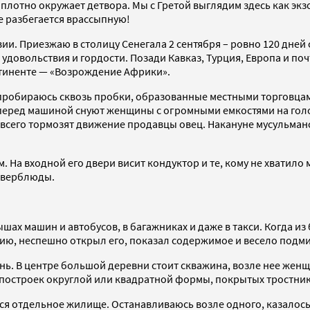
плотно окружает детвора. Мы с Гретой выглядим здесь как экз
е разбегается врассыпную!
ии. Приезжаю в столицу Сенегала 2 сентября – ровно 120 дней
я удовольствия и гордости. Позади Кавказ, Турция, Европа и 
тиненте — «Возрождение Африки».
а пробираюсь сквозь пробки, образованные местными торговца
о перед машиной снуют женщины с огромными емкостями на гол
 всего тормозят движение продавцы овец. Накануне мусульма
 На входной его двери висит кондуктор и те, кому не хватило 
е верблюды.
ах машин и автобусов, в багажниках и даже в такси. Когда из 
ию, неспешно открыл его, показал содержимое и весело подмиг
нь. В центре большой деревни стоит скважина, возле нее женщ
 построек округлой или квадратной формы, покрытых тростни
ся отдельное жилище. Останавливаюсь возле одного, казалось 