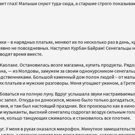
тает глаз! Малыши снуют туда-сюда, а старшие строго показыв
 – в нарядных платьях, меняют их по несколько раз в день, 
, явно не повседневных. Наступил Курбан Байрам! Сенегальцы
водят время вместе.
аолаке. Остановилась возле магазина, купить продукты. Рядом
ана, — из Молдовы, замужем за своим однокурсником-сенегальц
одственниками. Большой каменный дом полон людей – от малыш
х платьев и мужские разговоры. Меня угощают ужином, а Грет
юбоваться на полную луну. Вдруг услышала звуки настраиваемы
лос запел. Откуда он доносился, можно было только догадаться
ревня, и там был настоящий праздник. Все произошло как в кин
 музыканты, высокий сенегалец содрогал воздух сильным голо
еня, кольцо танцующих сжималось и становилось все плотнее.
г. У меня в руках оказался микрофон. Минутное замешательство
 нотки, а стоящие хороводом люди принялись задорно притоп