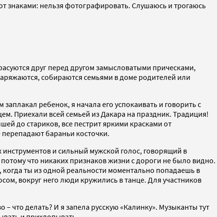
ают знаками: нельзя фотографировать. Слушаюсь и трогаюсь
красуются друг перед другом замысловатыми прическами,
 наряжаются, собираются семьями в доме родителей или
 заплакал ребенок, я начала его успокаивать и говорить с
ем. Приехали всей семьей из Дакара на праздник. Традиция!
ей до стариков, все пестрит яркими красками от
е перепадают бараньи косточки.
х инструментов и сильный мужской голос, говорящий в
, потому что никаких признаков жизни с дороги не было видно.
о, когда ты из одной реальности моментально попадаешь в
сом, вокруг него люди кружились в танце. Для участников
 – что делать? И я запела русскую «Калинку». Музыканты тут
ывать и прихлопывать.