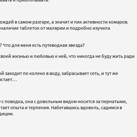
ждей в самом разгаре, а значит и пик активности комаров.
а наличие таблеток от малярии и подробно изучила
д? Что для меня есть путеводная звезда?
воей жизнью и любовью к ней, что никогда не буду жить ради
 заходит по колено в воду, забрасывает сеть, и тут же
 встает…
 с поводка, она с довольным видом носится за пернатыми,
тает опыта и терпения. Набегавшись вдоволь, садимся в
диции.