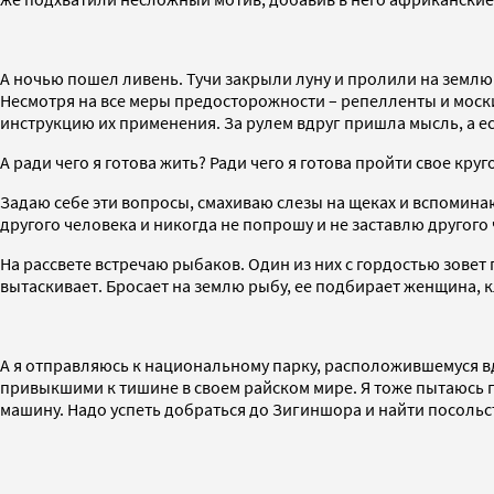
А ночью пошел ливень. Тучи закрыли луну и пролили на землю
Несмотря на все меры предосторожности – репелленты и моски
инструкцию их применения. За рулем вдруг пришла мысль, а есл
А ради чего я готова жить? Ради чего я готова пройти свое кру
Задаю себе эти вопросы, смахиваю слезы на щеках и вспоминаю
другого человека и никогда не попрошу и не заставлю другого
На рассвете встречаю рыбаков. Один из них с гордостью зовет 
вытаскивает. Бросает на землю рыбу, ее подбирает женщина, к
А я отправляюсь к национальному парку, расположившемуся вд
привыкшими к тишине в своем райском мире. Я тоже пытаюсь п
машину. Надо успеть добраться до Зигиншора и найти посольс