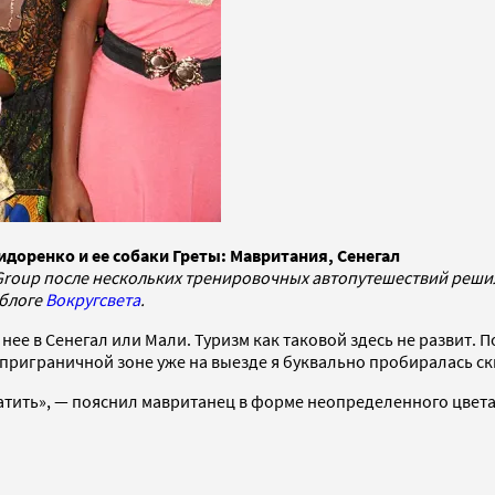
идоренко и ее собаки Греты: Мавритания, Сенегал
roup после нескольких тренировочных автопутешествий решилас
 блоге
Вокругсвета
.
ее в Сенегал или Мали. Туризм как таковой здесь не развит. П
в приграничной зоне уже на выезде я буквально пробиралась с
атить», — пояснил мавританец в форме неопределенного цвета