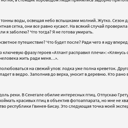
 тонны воды, освещая небо вспышками молний. Жутко. Сезон до
тная сетка, они все равно кусают. На всякий случай проверил
и я заболею? Что тогда? Я не готова умирать.
госветное путешествие? Что будет после? Ради чего я иду впере
 ключевую фразу героев «Атлант расправил плечи»: «Клянусь с
 человека жить ради меня…».
полюбоваться на свежий улов: лодка уже полна креветок. Другой
ладет в ведро. Заполнив до верха, уносит в деревню. Кто рано
оль реки. В Сенегале обилие интересных птиц. Отпускаю Грету
оймать красивых птиц в объектив фотоаппарата, но мне не хва
тво республики Гвинея-Бисау. Это следующая точка моей экспе