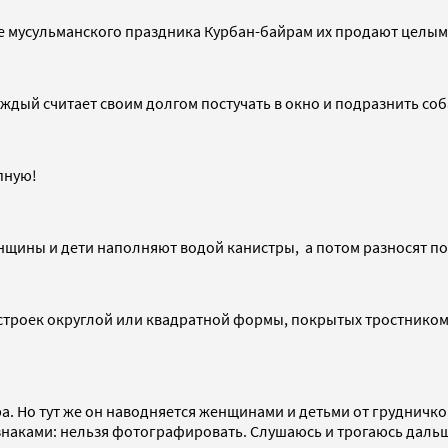
е мусульманского праздника Курбан-байрам их продают целыми 
аждый считает своим долгом постучать в окно и подразнить соб
пную!
нщины и дети наполняют водой канистры, а потом разносят по
троек округлой или квадратной формы, покрытых тростником. 
а. Но тут же он наводняется женщинами и детьми от грудничков
знаками: нельзя фотографировать. Слушаюсь и трогаюсь даль