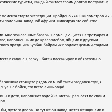
отические туристы, каждый считает своим долгом постучать в
 с момента старта экспедиции. Пройдено 27400 километров и 25
почти половина Западной Африки. Фиксирую это событие
ми. Многочисленные базары, не умещающиеся на тротуарах и
ове, наполненными до краев хлебом, яйцами и другими
нского праздника Курбан-байрам их продают целыми стадами
места в салоне. Сверху – багаж пассажиров и обязательно
багажника стоящего рядом со мной такси раздался стук, я
нул: не бойся, это всего лишь овца!
ины и дети, наполняют водой канистры, разносят по своим
ком.
бы, пустого двора. Но тут же он наводняется женщинами и