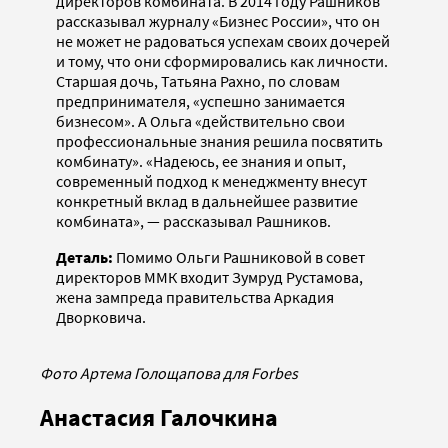
директоров комбината. В 2014 году Рашников
рассказывал журналу «Бизнес России», что он
не может не радоваться успехам своих дочерей
и тому, что они сформировались как личности.
Старшая дочь, Татьяна Рахно, по словам
предпринимателя, «успешно занимается
бизнесом». А Ольга «действительно свои
профессиональные знания решила посвятить
комбинату». «Надеюсь, ее знания и опыт,
современный подход к менеджменту внесут
конкретный вклад в дальнейшее развитие
комбината», — рассказывал Рашников.
Деталь:
Помимо Ольги Рашниковой в совет
директоров ММК входит Зумруд Рустамова,
жена зампреда правительства Аркадия
Дворковича.
Фото Артема Голощапова для Forbes
Анастасия Галочкина