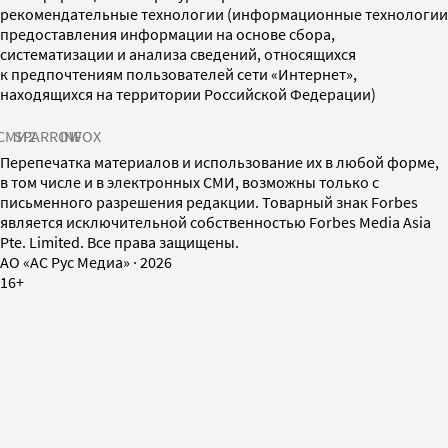
рекомендательные технологии (информационные технологии
предоставления информации на основе сбора,
систематизации и анализа сведений, относящихся
к предпочтениям пользователей сети «Интернет»,
находящихся на территории Российской Федерации)
СМИ2
SPARROW
INFOX
Перепечатка материалов и использование их в любой форме,
в том числе и в электронных СМИ, возможны только с
письменного разрешения редакции. Товарный знак Forbes
является исключительной собственностью Forbes Media Asia
Pte. Limited. Все права защищены.
AO «АС Рус Медиа»
·
2026
16+