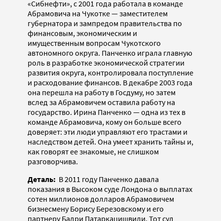
«Сибнефти», с 2001 года работала в команде
Абрамовича на Чукотке — заместителем
губернатора и зампредом правительства по
финансовым, экономическим и
имущественным вопросам Чукотского
автономного округа. Панченко играла главную
роль в разработке экономической стратегии
развития округа, контролировала поступление
и расходование финансов. В декабре 2003 года
она перешла на работу в Госдуму, но затем
вслед за Абрамовичем оставила работу на
государство. Ирина Панченко — одна из тех в
команде Абрамовича, кому он больше всего
доверяет: эти люди управляют его трастами и
наследством детей. Она умеет хранить тайны и,
как говорят ее знакомые, не слишком
разговорчива.
Деталь:
В 2011 году Панченко давала
показания в Высоком суде Лондона о выплатах
сотен миллионов долларов Абрамовичем
бизнесмену Борису Березовскому и его
партнеру Бадри Патаркацишвили. Тот суд