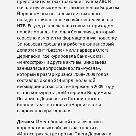
представительства страховой группы AIG. В
начале нулевых вместе с бизнесменом Борисом
Йорданом она несколько лет пыталась
наладить финансовое хозяйство телеканала
НТВ. Ее уход с телеканала совпал с приходом
новой команды Николая Сенкевича, который
серьезно изменил информационную повестку.
Зиновьева перешла на работу в финансовый
департамент «Базэла» миллиардера Олега
Дерипаски, где курировала банк «Союз»,
«Ингосстрах» и другие активы. Зиновьева
занималась вопросами долга «Русала»,
который в разгар кризиса 2008–2009 годов
составлял около $14 млрд. Большой
неожиданностью стал ее переход в 2009 году
в стан конкурента, в «Интеррос» Владимира
Потанина: Дерипаска и Потанин тогда
боролись за контроль в «Норникеле» и
откровенно враждовали.
Деталь:
Имеет большой опыт участия в
корпоративных войнах, в частности в
«Ингосстрахе», где против Олега Дерипаски