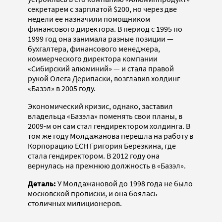
секретарем с зарплатой $200, но через две
недели ее назначили помощником
финансового директора. В период с 1995 по
1999 год она занимала разные позиции —
бухгалтера, финансового менеджера,
коммерческого директора компании
«Сибирский алюминий» — и стала правой
рукой Олега Дерипаски, возглавив холдинг
«Базэл» в 2005 году.
Экономический кризис, однако, заставил
владельца «Базэла» поменять свои планы, в
2009-м он сам стал гендиректором холдинга. В
том же году Молдажанова перешла на работу в
Корпорацию ЕСН Григория Березкина, где
стала гендиректором. В 2012 году она
вернулась на прежнюю должность в «Базэл».
Деталь:
У Молдажановой до 1998 года не было
московской прописки, и она боялась
столичных милиционеров.