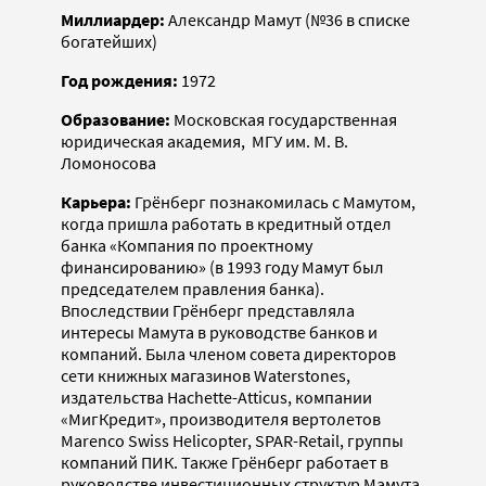
Миллиардер:
Александр Мамут (№36 в списке
богатейших)
Год рождения:
1972
Образование:
Московская государственная
юридическая академия, МГУ им. М. В.
Ломоносова
Карьера:
Грёнберг познакомилась с Мамутом,
когда пришла работать в кредитный отдел
банка «Компания по проектному
финансированию» (в 1993 году Мамут был
председателем правления банка).
Впоследствии Грёнберг представляла
интересы Мамута в руководстве банков и
компаний. Была членом совета директоров
сети книжных магазинов Waterstones,
издательства Hachette-Atticus, компании
«МигКредит», производителя вертолетов
Marenco Swiss Helicopter, SPAR-Retail, группы
компаний ПИК. Также Грёнберг работает в
руководстве инвестиционных структур Мамута