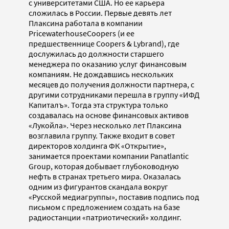
с университетами США. Но ее карьера
сложилась в России. Первые девять лет
Плаксина работала в компании
PricewaterhouseCoopers (и ее
предшественнице Coopers & Lybrand), где
дослужилась до должности старшего
менеджера по оказанию услуг финансовым
компаниям. Не дождавшись нескольких
месяцев до получения должности партнера, с
другими сотрудниками перешла в группу «ИФД
Капиталъ». Тогда эта структура только
создавалась на основе финансовых активов
«Лукойла». Через несколько лет Плаксина
возглавила группу. Также входит в совет
директоров холдинга ФК «Открытие»,
занимается проектами компании Panatlantic
Group, которая добывает глубоководную
нефть в странах третьего мира. Оказалась
одним из фигурантов скандала вокруг
«Русской медиагруппы», поставив подпись под
письмом с предложением создать на базе
радиостанции «патриотический» холдинг.