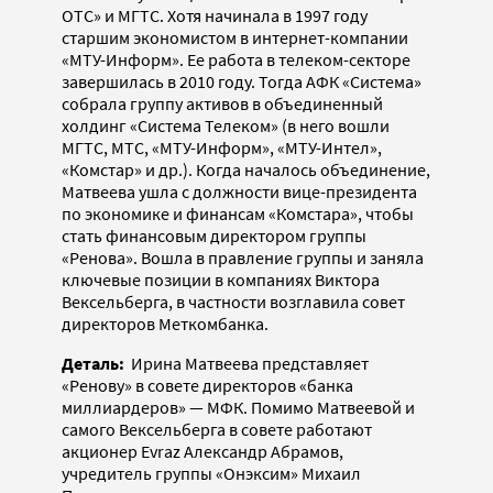
ОТС» и МГТС. Хотя начинала в 1997 году
старшим экономистом в интернет-компании
«МТУ-Информ». Ее работа в телеком-секторе
завершилась в 2010 году. Тогда АФК «Система»
собрала группу активов в объединенный
холдинг «Система Телеком» (в него вошли
МГТС, МТС, «МТУ-Информ», «МТУ-Интел»,
«Комстар» и др.). Когда началось объединение,
Матвеева ушла с должности вице-президента
по экономике и финансам «Комстара», чтобы
стать финансовым директором группы
«Ренова». Вошла в правление группы и заняла
ключевые позиции в компаниях Виктора
Вексельберга, в частности возглавила совет
директоров Меткомбанка.
Деталь:
Ирина Матвеева представляет
«Ренову» в совете директоров «банка
миллиардеров» — МФК. Помимо Матвеевой и
самого Вексельберга в совете работают
акционер Evraz Александр Абрамов,
учредитель группы «Онэксим» Михаил