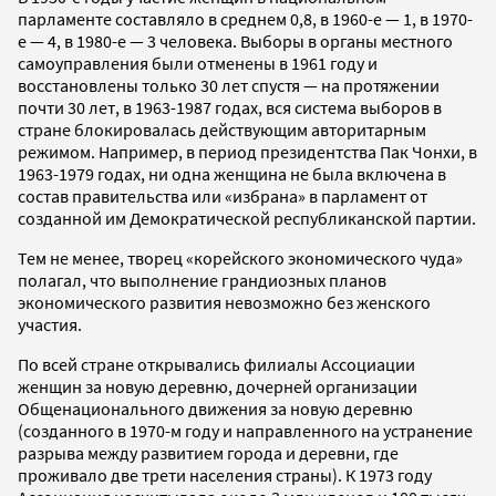
парламенте составляло в среднем 0,8, в 1960-е — 1, в 1970-
е — 4, в 1980-е — 3 человека. Выборы в органы местного
самоуправления были отменены в 1961 году и
восстановлены только 30 лет спустя — на протяжении
почти 30 лет, в 1963-1987 годах, вся система выборов в
стране блокировалась действующим авторитарным
режимом. Например, в период президентства Пак Чонхи, в
1963-1979 годах, ни одна женщина не была включена в
состав правительства или «избрана» в парламент от
созданной им Демократической республиканской партии.
Тем не менее, творец «корейского экономического чуда»
полагал, что выполнение грандиозных планов
экономического развития невозможно без женского
участия.
По всей стране открывались филиалы Ассоциации
женщин за новую деревню, дочерней организации
Общенационального движения за новую деревню
(созданного в 1970-м году и направленного на устранение
разрыва между развитием города и деревни, где
проживало две трети населения страны). К 1973 году