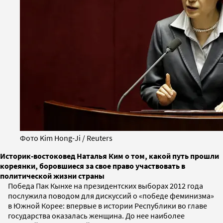
Фото Kim Hong-Ji / Reuters
Историк-востоковед Наталья Ким о том, какой путь прошли
кореянки, боровшиеся за свое право участвовать в
политической жизни страны
Победа Пак Кынхе на президентских выборах 2012 года
послужила поводом для дискуссий о «победе феминизма»
в Южной Корее: впервые в истории Республики во главе
государства оказалась женщина. До нее наиболее