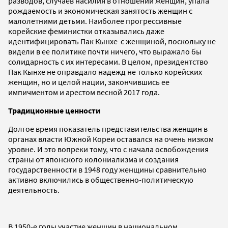
разводов, случаев насилия в отношении женщин, упала
рождаемость и экономическая занятость женщин с
малолетними детьми. Наиболее прогрессивные
корейские феминистки отказывались даже
идентифицировать Пак Кынхе с женщиной, поскольку не
видели в ее политике почти ничего, что выражало бы
солидарность с их интересами. В целом, президентство
Пак Кынхе не оправдало надежд не только корейских
женщин, но и целой нации, закончившись ее
импичментом и арестом весной 2017 года.
Традиционные ценности
Долгое время показатель представительства женщин в
органах власти Южной Кореи оставался на очень низком
уровне. И это вопреки тому, что с начала освобождения
страны от японского колониализма и создания
государственности в 1948 году женщины сравнительно
активно включились в общественно-политическую
деятельность.
В 1950-е годы участие женщин в национальном