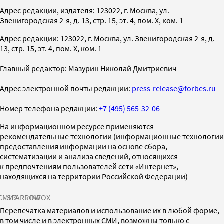
Адрес редакции, издателя: 123022, г. Москва, ул.
Звенигородская 2-я, д. 13, стр. 15, эт. 4, пом. X, ком. 1
Адрес редакции: 123022, г. Москва, ул. Звенигородская 2-я, д.
13, стр. 15, эт. 4, пом. X, ком. 1
Главный редактор: Мазурин Николай Дмитриевич
Адрес электронной почты редакции:
press-release@forbes.ru
Номер телефона редакции:
+7 (495) 565-32-06
На информационном ресурсе применяются
рекомендательные технологии (информационные технологии
предоставления информации на основе сбора,
систематизации и анализа сведений, относящихся
к предпочтениям пользователей сети «Интернет»,
находящихся на территории Российской Федерации)
СМИ2
SPARROW
INFOX
Перепечатка материалов и использование их в любой форме,
в том числе и в электронных СМИ, возможны только с