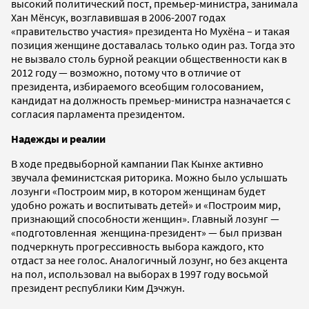
высокий политический пост, премьер-министра, занимала
Хан Мёнсук, возглавившая в 2006-2007 годах
«правительство участия» президента Но Мухёна – и такая
позиция женщине доставалась только один раз. Тогда это
не вызвало столь бурной реакции общественности как в
2012 году — возможно, потому что в отличие от
президента, избираемого всеобщим голосованием,
кандидат на должность премьер-министра назначается с
согласия парламента президентом.
Надежды и реалии
В ходе предвыборной кампании Пак Кынхе активно
звучала феминистская риторика. Можно было услышать
лозунги «Построим мир, в котором женщинам будет
удобно рожать и воспитывать детей» и «Построим мир,
признающий способности женщин». Главный лозунг —
«подготовленная женщина-президент» — был призван
подчеркнуть прогрессивность выбора каждого, кто
отдаст за нее голос. Аналогичный лозунг, но без акцента
на пол, использовал на выборах в 1997 году восьмой
президент республики Ким Дэчжун.