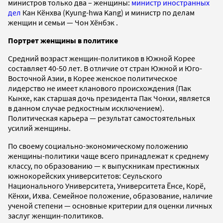
министров только два – женщины:
министр иностранных
дел
Кан Кёнхва (Kyung-hwa Kang) и министр по делам
женщин и семьи — Чон Хёнбэк .
Портрет женщины в политике
Средний возраст женщин-политиков в Южной Корее
составляет 40-50 лет. В отличие от стран Южной и Юго-
Восточной Азии, в Корее женское политическое
лидерство не имеет кланового происхождения (Пак
Кынхе, как старшая дочь президента Пак Чонхи, является
в данном случае редкостным исключением).
Политическая карьера — результат самостоятельных
усилий женщины.
По своему социально-экономическому положению
женщины-политики чаще всего принадлежат к среднему
классу, по образованию — к выпускникам престижных
южнокорейских университетов: Сеульского
Национального Университета, Университета Ёнсе, Корё,
Кёнхи, Ихва. Семейное положение, образование, наличие
ученой степени — основные критерии для оценки личных
заслуг женщин-политиков.