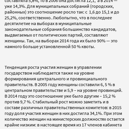
составляла 5,8%, то в 2006 она достигла 12,1, а в 2014 —
уже 14,3%. Для муниципальных собраний (городских,
районных) это соотношение росло так: с 1,6 до 15,1 и до
25,2%, соответственно. Любопытно, что в последнее
десятилетие на выборах в муниципальные
законодательные собрания большинство кандидатов,
выдвигаемых от политических партий, составляют
женщины. Так, на выборах 2014 года их было 90% — это
намного больше установленной 50 % квоты.
Тенденция роста участия женщин в управлении
государством наблюдается также на уровне
формирования центрального и провинциального
правительств. В 2005 году женщины составили 6, 5 % в
центральном правительстве и 5,9 – на уровне провинций.
В 2014 году это соотношение уже было другим – 15,2 %
против 9,7 %. Стабильный рост можно заметить и в
составе различных правительственных комитетов: в 2015
году доля участия женщин в них достигла 34,1%. При этом
количество женщин на министерских должностях остается
крайне низким: в настоящее время из 17 членов кабинета