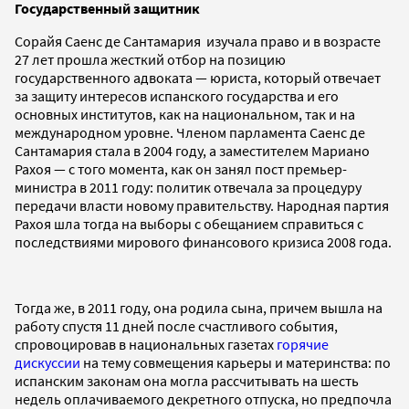
Государственный защитник
Сорайя Саенс де Сантамария изучала право и в возрасте
27 лет прошла жесткий отбор на позицию
государственного адвоката — юриста, который отвечает
за защиту интересов испанского государства и его
основных институтов, как на национальном, так и на
международном уровне. Членом парламента Саенс де
Сантамария стала в 2004 году, а заместителем Мариано
Рахоя — с того момента, как он занял пост премьер-
министра в 2011 году: политик отвечала за процедуру
передачи власти новому правительству. Народная партия
Рахоя шла тогда на выборы с обещанием справиться с
последствиями мирового финансового кризиса 2008 года.
Тогда же, в 2011 году, она родила сына, причем вышла на
работу спустя 11 дней после счастливого события,
спровоцировав в национальных газетах
горячие
дискуссии
на тему совмещения карьеры и материнства: по
испанским законам она могла рассчитывать на шесть
недель оплачиваемого декретного отпуска, но предпочла