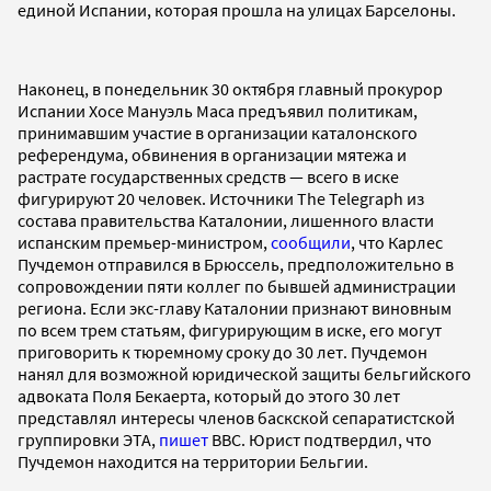
единой Испании, которая прошла на улицах Барселоны.
Наконец, в понедельник 30 октября главный прокурор
Испании Хосе Мануэль Маса предъявил политикам,
принимавшим участие в организации каталонского
референдума, обвинения в организации мятежа и
растрате государственных средств — всего в иске
фигурируют 20 человек. Источники The Telegraph из
состава правительства Каталонии, лишенного власти
испанским премьер-министром,
сообщили
, что Карлес
Пучдемон отправился в Брюссель, предположительно в
сопровождении пяти коллег по бывшей администрации
региона. Если экс-главу Каталонии признают виновным
по всем трем статьям, фигурирующим в иске, его могут
приговорить к тюремному сроку до 30 лет. Пучдемон
нанял для возможной юридической защиты бельгийского
адвоката Поля Бекаерта, который до этого 30 лет
представлял интересы членов баскской сепаратистской
группировки ЭТА,
пишет
BBC. Юрист подтвердил, что
Пучдемон находится на территории Бельгии.