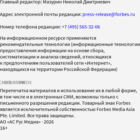
Главный редактор: Мазурин Николай Дмитриевич
Адрес электронной почты редакции:
press-release@forbes.ru
Номер телефона редакции:
+7 (495) 565-32-06
На информационном ресурсе применяются
рекомендательные технологии (информационные технологии
предоставления информации на основе сбора,
систематизации и анализа сведений, относящихся
к предпочтениям пользователей сети «Интернет»,
находящихся на территории Российской Федерации)
СМИ2
SPARROW
INFOX
Перепечатка материалов и использование их в любой форме,
в том числе и в электронных СМИ, возможны только с
письменного разрешения редакции. Товарный знак Forbes
является исключительной собственностью Forbes Media Asia
Pte. Limited. Все права защищены.
AO «АС Рус Медиа»
·
2026
16+