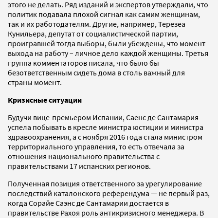
этого не делать. Ряд изданий и экспертов утверждали, что
политик подавала плохой сигнал как самим женщинам,
так и их работодателям. Другие, например, Терезеа
Кунильера, депутат от социалистической партии,
проигравшей тогда выборы, были убеждены, что момент
выхода на работу – личное дело каждой женщины. Третья
группа комментаторов писала, что было бы
безответственным сидеть дома в столь важный для
страны момент.
Кризисные ситуации
Будучи вице-премьером Испании, Саенс де Сантамария
успела побывать в кресле министра юстиции и министра
здравоохранения, а с ноября 2016 года стала министром
территориального управления, то есть отвечала за
отношения национального правительства с
правительствами 17 испанских регионов.
Полученная позиция ответственного за урегулирование
последствий каталонского референдума — не первый раз,
когда Сорайе Саэнс де Сантамарии достается в
правительстве Рахоя роль антикризисного менеджера. В