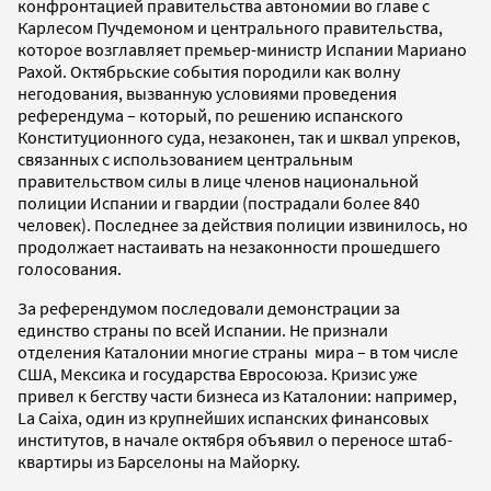
конфронтацией правительства автономии во главе с
Карлесом Пучдемоном и центрального правительства,
которое возглавляет премьер-министр Испании Мариано
Рахой. Октябрьские события породили как волну
негодования, вызванную условиями проведения
референдума – который, по решению испанского
Конституционного суда, незаконен, так и шквал упреков,
связанных с использованием центральным
правительством силы в лице членов национальной
полиции Испании и гвардии (пострадали более 840
человек). Последнее за действия полиции извинилось, но
продолжает настаивать на незаконности прошедшего
голосования.
За референдумом последовали демонстрации за
единство страны по всей Испании. Не признали
отделения Каталонии многие страны мира – в том числе
США, Мексика и государства Евросоюза. Кризис уже
привел к бегству части бизнеса из Каталонии: например,
La Caixa, один из крупнейших испанских финансовых
институтов, в начале октября объявил о переносе штаб-
квартиры из Барселоны на Майорку.