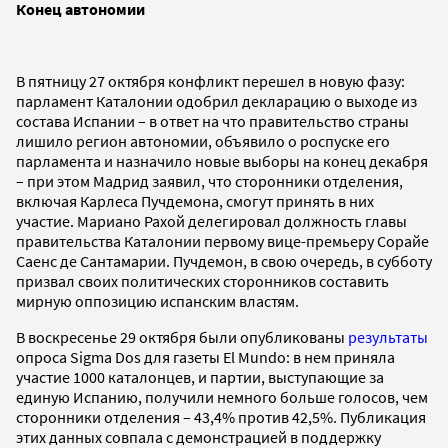
Конец автономии
В пятницу 27 октября конфликт перешел в новую фазу:
парламент Каталонии одобрил декларацию о выходе из
состава Испании – в ответ на что правительство страны
лишило регион автономии, объявило о роспуске его
парламента и назначило новые выборы на конец декабря
– при этом Мадрид заявил, что сторонники отделения,
включая Карлеса Пучдемона, смогут принять в них
участие. Мариано Рахой делегировал должность главы
правительства Каталонии первому вице-премьеру Сорайе
Саенс де Сантамарии. Пучдемон, в свою очередь, в субботу
призвал своих политических сторонников составить
мирную оппозицию испанским властям.
В воскресенье 29 октября были опубликованы
результаты
опроса Sigma Dos для газеты El Mundo: в нем приняла
участие 1000 каталонцев, и партии, выступающие за
единую Испанию, получили немного больше голосов, чем
сторонники отделения – 43,4% против 42,5%. Публикация
этих данных совпала с демонстрацией в поддержку