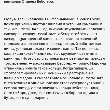
внимания Стивена Вебстера.
Fly by Night — коллекция инфернальных бабочек ярких,
почти кричащих цветов с шипами и острыми крыльями в
технике Crystal Haze — одна из самых успешных коллекций
ювелира. Технику Сrystal Haze Вебстер изобрел 25 лет
назад — драгоценный камень накрывает ограненный
«колпак» из прозрачного кварца, который работает как
линза, усиливая яркость и сияние камня. Так появилась
коллекция коктейльных колец с крупными цветными
камнями. «Но это было вопреки всем ювелирным трендам
того времени, — рассказывает Вебстер. — Только Мадонна
отважилась купить такое кольцо. Когда папарацци
сфотографировали их с Гаем Риччи в ресторане, на
пальце у Мадонны как раз было мое кольцо с Crystal Haze.
И эта техника в одно мгновение стала суперпопулярной!»
Все рок-звезды стали покупать кольца Вебстера. Пинк,
Оззи Осборн, Дэвид Бекхэм. Семья Осборнов ходила в
бутик, как в супермаркет.