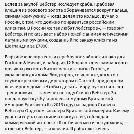
Вслед за акулой Вебстер исследует краба. Крабовая
клешня из розового золота оборачивается вокруг пальца,
сжимая жемчужину. «Когда делал это кольцо, думал о
России, о том, что должно понравиться российским
клиентам. В России же так любят лобстеров», — говорит
Вебстер. И показывает набор ножей с анималистическими
латунными ручками, созданный по заказу клиента из
Шотландии за £7000.
В архиве ювелира есть и серебряное чайное ситечко для
Fortnum & Mason, и набор из 12 бокалов для шампанского
для яхты русского бизнесмена из списка Forbes, и
украшения для дома Виндзоров, созданные, когда он
служил креативным директором в Garrard, придворном
ювелирном доме. «Чтобы сделать тиару, нужно пять лет
тренировки», — замечает по ходу Стивен Вебстер. За
преданную службу королевскому дому Британской
империи Елизавета II в 2013 году наградила Стивена
Вебстера Орденом кавалера Британской империи. Как ему
удается гнуть свою линию в искусстве, соблюдая
коммерческий интерес? «Я не бизнесмен и не художник, —
отвечает Вебстер, — я ювелир. Я работаю с очень