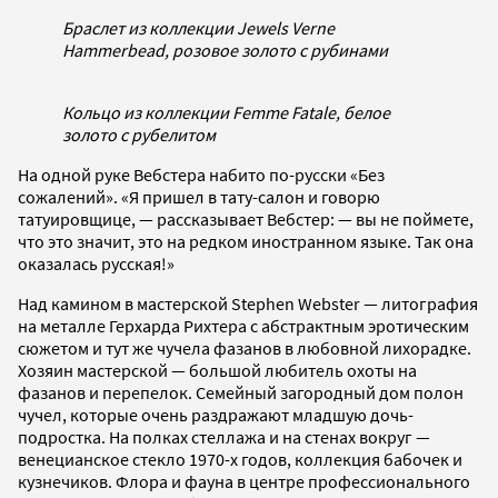
Браслет из коллекции Jewels Verne
Hammerbead, розовое золото с рубинами
Кольцо из коллекции Femme Fatale, белое
золото с рубелитом
На одной руке Вебстера набито по-русски «Без
сожалений». «Я пришел в тату-салон и говорю
татуировщице, — рассказывает Вебстер: — вы не поймете,
что это значит, это на редком иностранном языке. Так она
оказалась русская!»
Над камином в мастерской Stephen Webster — литография
на металле Герхарда Рихтера с абстрактным эротическим
сюжетом и тут же чучела фазанов в любовной лихорадке.
Хозяин мастерской — большой любитель охоты на
фазанов и перепелок. Семейный загородный дом полон
чучел, которые очень раздражают младшую дочь-
подростка. На полках стеллажа и на стенах вокруг —
венецианское стекло 1970-х годов, коллекция бабочек и
кузнечиков. Флора и фауна в центре профессионального