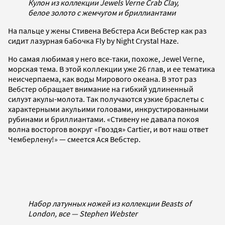
Кулон из коллекции Jewels Verne Crab Clay,
белое золото с жемчугом и бриллиантами
На пальце у жены Стивена Вебстера Аси Вебстер как раз
сидит лазурная бабочка Fly by Night Crystal Haze.
Но самая любимая у него все-­таки, похоже, Jewel Verne,
морская тема. В этой коллекции уже 26 глав, и ее тематика
неисчерпаема, как воды Мирового океана. В этот раз
Вебстер обращает внимание на гибкий удлиненный
силуэт акулы-­молота. Так получаются узкие браслеты с
характерными акульими головами, инкрустированными
рубинами и бриллиантами. «Стивену не давала покоя
волна восторгов вокруг «Гвоздя» Cartier, и вот наш ответ
Чемберлену!» — смеется Ася Вебстер.
Набор латунных ножей из коллекции Beasts of
London, все — Stephen Webster