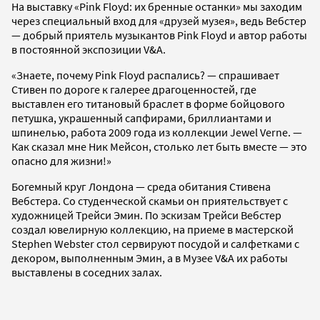
На выставку «Pink Floyd: их бренные останки» мы заходим
через специальный вход для «друзей музея», ведь Вебстер
— добрый приятель музыкантов Pink Floyd и автор работы
в постоянной экспозиции V&A.
«Знаете, почему Pink Floyd распались? — спрашивает
Стивен по дороге к галерее драгоценностей, где
выставлен его титановый браслет в форме бойцового
петушка, украшенный сапфирами, бриллиантами и
шпинелью, работа 2009 года из коллекции Jewel Verne. —
Как сказал мне Ник Мейсон, столько лет быть вместе — это
опасно для жизни!»
Богемный круг Лондона — среда обитания Стивена
Вебстера. Со студенческой скамьи он приятельствует с
художницей Трейси Эмин. По эскизам Трейси Вебстер
создал ювелирную коллекцию, на приеме в мастерской
Stephen Webster стол сервируют посудой и салфетками с
декором, выполненным Эмин, а в Музее V&A их работы
выставлены в соседних залах.