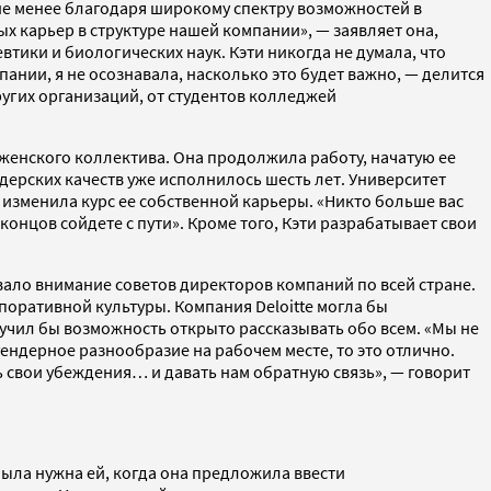
 не менее благодаря широкому спектру возможностей в
ых карьер в структуре нашей компании», — заявляет она,
втики и биологических наук. Кэти никогда не думала, что
ии, я не осознавала, насколько это будет важно, — делится
угих организаций, от студентов колледжей
женского коллектива. Она продолжила работу, начатую ее
идерских качеств уже исполнилось шесть лет. Университет
изменила курс ее собственной карьеры. «Никто больше вас
концов сойдете с пути». Кроме того, Кэти разрабатывает свои
евало внимание советов директоров компаний по всей стране.
поративной культуры. Компания Deloitte могла бы
лучил бы возможность открыто рассказывать обо всем. «Мы не
гендерное разнообразие на рабочем месте, то это отлично.
ь свои убеждения… и давать нам обратную связь», — говорит
ыла нужна ей, когда она предложила ввести