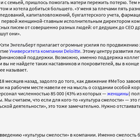
али с семьей, пришлось помогать матери пережить потерю. Тем
том и хотела добиться большего. «У меня за плечами пять разн
следований, капиталовложений, бухгалтерского учета, фармаце
 первой женщиной-главным исполнительным директором компан
ных писем от совершенно разных людей: от дедушек до CEO др
шут они».
Кэти Энгельберт прилагает огромные усилия по продвижению 
ытие
Университета компании Deloitte
. Этому центру развития л
и финансовой поддержки. Возможно, именно поддержка коллег 
и вы не найдете таких наставников и покровителей, вы в конце 
ее называет.
18 месяцев назад, задолго до того, как движение #MeToo заво
 на рабочем месте навели ее на мысль о создании особой кор
ерсонал численностью 85 000 (43% из которых —
женщины
) по
Мы считаем, что если для кого-то «культура смелости» — это 
ьской деятельности», это тоже замечательно. Нужно отстаиват
введению «культуры смелости» в компании. Именно смелость б