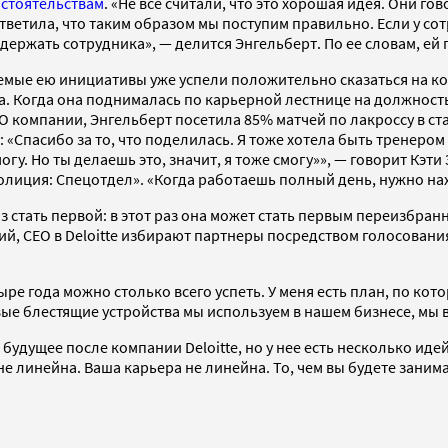
стоятельствам
. «Не все считали, что это хорошая идея. Они г
тветила, что таким образом мы поступим правильно. Если у сотр
ржать сотрудника», — делится Энгельберт. По ее словам, ей 
мые ею инициативы уже успели положительно сказаться на ком
а. Когда она поднималась по карьерной лестнице на должност
O компании, Энгельберт посетила 85% матчей по лакроссу в ст
 «Спасибо за то, что поделилась. Я тоже хотела быть тренером
огу. Но ты делаешь это, значит, я тоже смогу»», — говорит Кэт
лиция: Спецотдел». «Когда работаешь полный день, нужно нахо
з стать первой: в этот раз она может стать первым переизбран
ний, CEO в Deloitte избирают партнеры посредством голосовани
ыре года можно столько всего успеть. У меня есть план, по кот
вые блестящие устройства мы используем в нашем бизнесе, мы 
 будущее после компании Deloitte, но у нее есть несколько иде
е линейна. Ваша карьера не линейна. То, чем вы будете занима