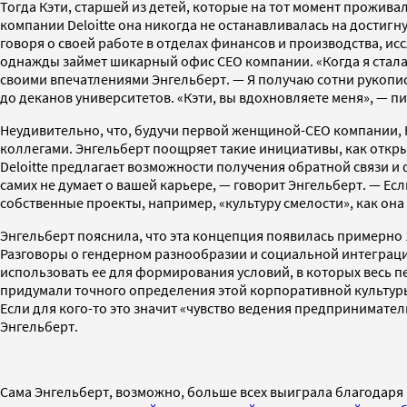
Тогда Кэти, старшей из детей, которые на тот момент прожив
компании Deloitte она никогда не останавливалась на достигну
говоря о своей работе в отделах финансов и производства, ис
однажды займет шикарный офис CEO компании. «Когда я стала
своими впечатлениями Энгельберт. — Я получаю сотни рукопис
до деканов университетов. «Кэти, вы вдохновляете меня», — пи
Неудивительно, что, будучи первой женщиной-CEO компании, 
коллегами. Энгельберт поощряет такие инициативы, как
откр
Deloitte предлагает возможности получения обратной связи 
самих не думает о вашей карьере, — говорит Энгельберт. — Есл
собственные проекты, например, «культуру смелости», как она 
Энгельберт пояснила, что эта концепция появилась примерно 
Разговоры о гендерном разнообразии и социальной интеграции
использовать ее для формирования условий, в которых весь п
придумали точного определения этой корпоративной культуры. 
Если для кого-то это значит «чувство ведения предпринимател
Энгельберт.
Сама Энгельберт, возможно, больше всех выиграла благодаря 