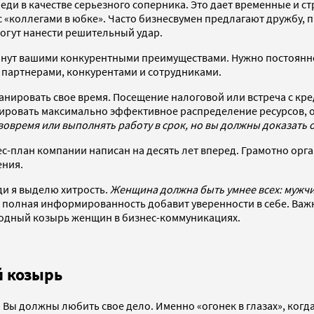
ди в качестве серьезного соперника. Это дает временные и ст
 с «коллегами в юбке». Часто бизнесвумен предлагают дружбу,
могут нанести решительный удар.
анут вашими конкурентными преимуществами. Нужно постоянно 
 партнерами, конкурентами и сотрудниками.
анировать свое время. Посещение налоговой или встреча с к
тировать максимально эффективное распределение ресурсов, о
вовремя или выполнять работу в срок, но вы должны доказать 
с-план компании написан на десять лет вперед. Грамотно орга
ения.
и я выделю хитрость.
Женщина должна быть умнее всех: мужчи
 полная информированность добавит уверенности в себе. Важн
родный козырь женщин в бизнес-коммуникациях.
й козырь
и. Вы должны любить свое дело. Именно «огонек в глазах», ког