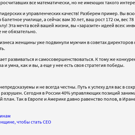
 просчитавших все математически, но не имеющих такого интере
лидерских и управленческих качеств! Разберем пример. Вы вс
балетное училище, а сейчас вам 30 лет, ваш рост 172 см, вес 78 
лу! Эта мечта всей вашей жизни, вы «заразите» идеей всех: ин
 не обязательно.
бизнеса женщины уже подвинули мужчин в советах директоров 
ть.
ает развиваться и самосовершенствоваться. К тому же конкуре
 умна, как и вы, а еще у нее есть своя стратегия победы.
предсказуемы и не всегда честны. Путь к успеху для вас в сох
но разрушен. Сегодня в России 40% управляющих позиций зани
 план. Так в Европе и Америке давно равенство полов, в Иран
чинам
енщине, чтобы стать CEO