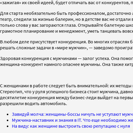
«зажигая» их своей идеей, будет отличать вас от конкурентов,
Для старта необязательно быть профессионалом, достаточно 
театр, следили за жизнью балерин, но в детстве вас не отдали в 
только слова у вас загораются глаза. Открывайте балетную шко
грамотное планирование и менеджмент, уметь танцевать вовсе
В любом деле присутствует конкуренция. Во многих отраслях 
решать сложные задачи в «мире мужчин», — заведомо проигра
Здоровая конкуренция с мужчинами — залог успеха. Она помог
женщина-конкурент намного опаснее мужчины. Она также хитра и
С женщинами в работе следует быть внимательной: их методы не
Стереотип, что у руля успешного бизнеса стоит мужчина, дав
десятилетие конкуренция между бизнес-леди выйдет на первый
разрешили водить автомобиль.
Завидуй молча: женщины-боссы ничуть не уступают муж
Мужчина-наставник и знания в IT. Что еще необходимо ж
На виду: как женщине выстроить свою репутацию с нуля