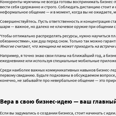
Конкуренты-мужчины не всегда готовы воспринимать бизнес-ле
вести себя сдержанно и строго. Соблюдать дистанцию стоит и
неформальное общение — и в момент, когда вы не ожидаете, 
Совершенствуйтесь. Пусть ответственность и концентрация ст
шарм — важное, но далеко не ключевое оружие при общении с
Чтобы оптимально распределять ресурсы, нужно научиться пл
обязанностями», как душ перед сном. Только так можно гаран
Многие считают, что женщина не может приходить на встречи 
Например, я точно знаю свои планы на ближайший год, а бизне
ежедневнике или используя специальные мобильные прилож
Среди наиболее важных коммуникативных навыков бизнес-лед
первому свиданию. Будьте подкованы в обсуждаемом вопросе,
конечно, не забывайте про невербальное общение — это при
Вера в свою бизнес-идею — ваш главны
Если вы задумались о создании бизнеса, стоит начинать с иде