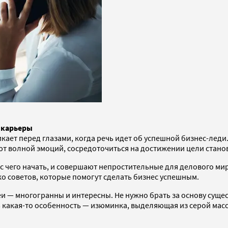
 карьеры
ает перед глазами, когда речь идет об успешной бизнес-леди.
ют волной эмоций, сосредоточиться на достижении цели стано
с чего начать, и совершают непростительные для делового ми
о советов, которые помогут сделать бизнес успешным.
еи — многогранны и интересны. Не нужно брать за основу суще
ть какая-то особенность — изюминка, выделяющая из серой мас