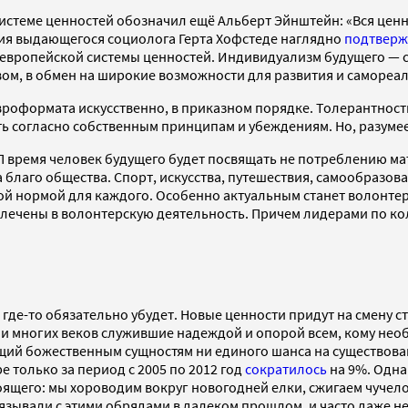
системе ценностей обозначил ещё Альберт Эйнштейн: «Вся ценн
ия выдающегося социолога Герта Хофстеде наглядно
подтвер
вропейской системы ценностей. Индивидуализм будущего — с
м, в обмен на широкие возможности для развития и самореал
евроформата искусственно, в приказном порядке. Толерантнос
ь согласно собственным принципам и убеждениям. Но, разумеет
 время человек будущего будет посвящать не потреблению мат
 благо общества. Спорт, искусства, путешествия, самообразов
кой нормой для каждого. Особенно актуальным станет волонте
вовлечены в волонтерскую деятельность. Причем лидерами по к
 где-то обязательно убудет. Новые ценности придут на смену с
ии многих веков служившие надеждой и опорой всем, кому нео
ющий божественным сущностям ни единого шанса на существова
е только за период с 2005 по 2012 год
сократилось
на 9%. Одна
ящего: мы хороводим вокруг новогодней елки, сжигаем чучело
зывали с этими обрядами в далеком прошлом, и часто даже не