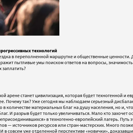
прогрессивных технологий
оездка в переполненной маршрутке и общественные ценности. 
оражит пытливые умы поиском ответов на вопросы, значимость
х заплатить?
вой арене станет цивилизация, которая будет техногенной и е
е. Почему так? Уже сегодня мы наблюдаем серьезный дисбала
 в количестве материальных благ на душу населения, но и, что
лаг. И разрыв будет только увеличиваться. Мало кто захочет 
еприсоединившихся» в техногенно-европейский лагерь. Путь это
лов — источников ресурсов или стран-мастерских. Много позже
И в совсем уже отделенной перспективе «новички», доказавши