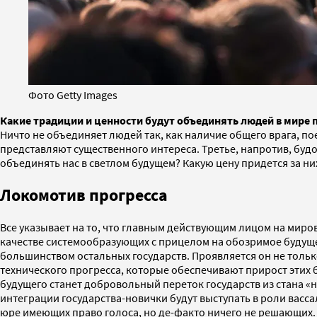
Фото Getty Images
Какие традиции и ценности будут объединять людей в мире 
Ничто не объединяет людей так, как наличие общего врага, п
представляют существенного интереса. Третье, напротив, буд
объединять нас в светлом будущем? Какую цену придется за ни
Локомотив прогресса
Все указывает на то, что главным действующим лицом на миро
качестве системообразующих с прицелом на обозримое будуще
большинством остальных государств. Проявляется он не только
технического прогресса, которые обеспечивают прирост этих б
будущего станет добровольный переток государств из стана «н
интеграции государства-новички будут выступать в роли васса
юре имеющих право голоса, но де-факто ничего не решающих. 