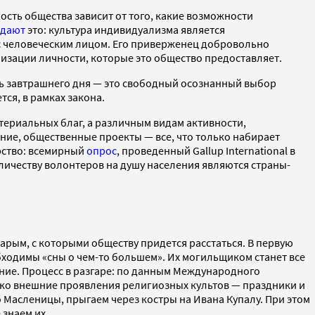
ость общества зависит от того, какие возможности
ждают
это: культура индивидуализма является
 человеческим лицом. Его приверженец добровольно
изации личности, которые это общество предоставляет.
ть завтрашнего дня — это свободный осознанный выбор
ся, в рамках закона.
ериальных благ, а различным видам активности,
ание, общественные проекты — все, что только набирает
рство: всемирный
опрос
, проведенный Gallup International в
оличеству волонтеров на душу населения являются страны-
тарым, с которыми обществу придется расстаться. В первую
бходимы «сны о чем-то большем». Их могильщиком станет все
ние. Процесс в разгаре: по данным Международного
ко внешние проявления религиозных культов — праздники и
 Масленицы, прыгаем через костры на Ивана Купалу. При этом
 знаем их.