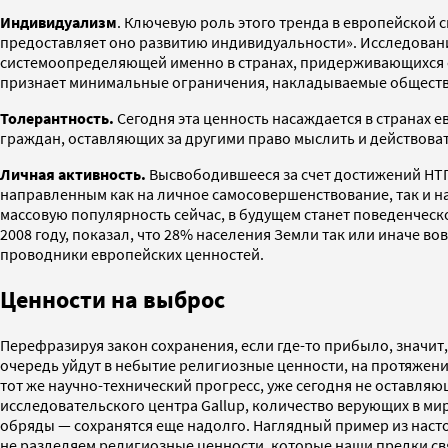
Индивидуализм
. Ключевую роль этого тренда в европейской 
предоставляет оно развитию индивидуальности». Исследован
системоопределяющей именно в странах, придерживающихся е
признает минимальные ограничения, накладываемые общество
Толерантность.
Сегодня эта ценность насаждается в странах 
граждан, оставляющих за другими право мыслить и действоват
Личная активность.
Высвободившееся за счет достижений НТП
направленным как на личное самосовершенствование, так и на
массовую популярность сейчас, в будущем станет поведенчес
2008 году, показал, что 28% населения Земли так или иначе 
проводники европейских ценностей.
Ценности на выброс
Перефразируя закон сохранения, если где-то прибыло, значит,
очередь уйдут в небытие религиозные ценности, на протяжен
тот же научно-технический прогресс, уже сегодня не оставля
исследовательского центра Gallup, количество верующих в мир
обряды — сохранятся еще надолго. Наглядный пример из насто
не разделяем религиозные ценности, которые наши предки свя