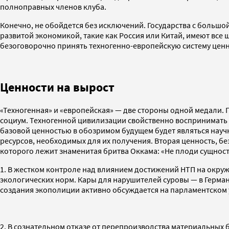
полноправных членов клуба.
Конечно, не обойдется без исключений. Государства с больш
развитой экономикой, такие как Россия или Китай, имеют все ш
безоговорочно принять техногенно-европейскую систему ценно
Ценности на вырост
«Техногенная» и «европейская» — две стороны одной медали. 
социум. Техногенной цивилизации свойственно воспринимать 
базовой ценностью в обозримом будущем будет являться научно
ресурсов, необходимых для их получения. Вторая ценность, б
которого лежит знаменитая бритва Оккама: «Не плоди сущности
1. В жестком контроле над влиянием достижений НТП на окруж
экологических норм. Кары для нарушителей суровы — в Герман
создания экополиции активно обсуждается на парламентском 
2. В сознательном отказе от перепроизводства материальных