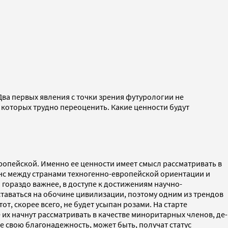
Два первых явления с точки зрения футурологии не
 которых трудно переоценить. Какие ценности будут
вропейской. Именно ее ценности имеет смысл рассматривать в
нс между странами техногенно-европейской ориентации и
 гораздо важнее, в доступе к достижениям научно-
оставаться на обочине цивилизации, поэтому одним из трендов
т, скорее всего, не будет усыпан розами. На старте
 их начнут рассматривать в качестве миноритарных членов, де-
е свою благонадежность, может быть, получат статус