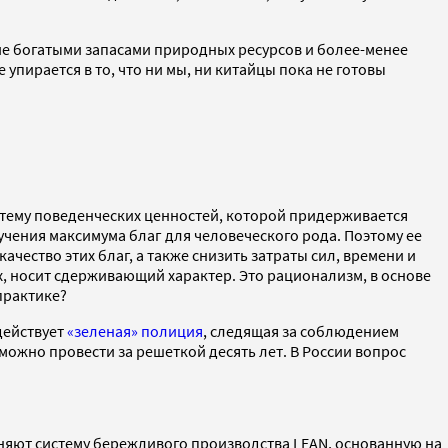
ие богатыми запасами природных ресурсов и более-менее
упирается в то, что ни мы, ни китайцы пока не готовы
стему поведенческих ценностей, которой придерживается
чения максимума благ для человеческого рода. Поэтому ее
чество этих благ, а также снизить затраты сил, времени и
х, носит сдерживающий характер. Это рационализм, в основе
практике?
действует
«зеленая» полиция
, следящая за соблюдением
ожно провести за решеткой десять лет. В России вопрос
еняют систему бережливого производства LEAN, основанную на