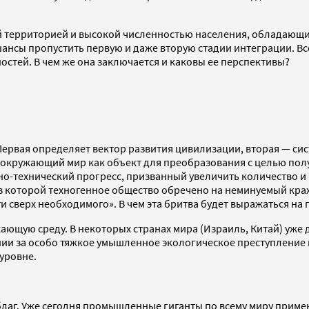
ой территорией и высокой численностью населения, обладающ
ансы пропустить первую и даже вторую стадии интеграции. Все 
стей. В чем же она заключается и каковы ее перспективы?
Первая определяет вектор развития цивилизации, вторая — си
окружающий мир как объект для преобразования с целью полу
-технический прогресс, призванный увеличить количество и ка
ез которой техногенное общество обречено на неминуемый кра
 сверх необходимого». В чем эта бритва будет выражаться на 
ающую среду. В некоторых странах мира (Израиль, Китай) уже 
ии за особо тяжкое умышленное экологическое преступление м
уровне.
 благ. Уже сегодня промышленные гиганты по всему миру прим