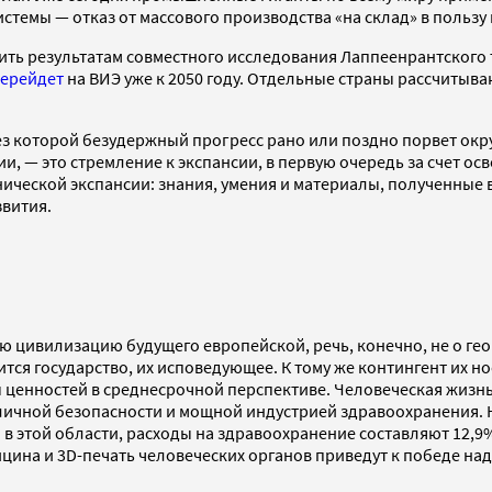
стемы — отказ от массового производства «на склад» в пользу 
ерить результатам совместного исследования Лаппеенрантског
ерейдет
на ВИЭ уже к 2050 году. Отдельные страны рассчитыва
з которой безудержный прогресс рано или поздно порвет окру
, — это стремление к экспансии, в первую очередь за счет ос
нической экспансии: знания, умения и материалы, полученные 
звития.
ю цивилизацию будущего европейской, речь, конечно, не о ге
одится государство, их исповедующее. К тому же контингент их
ценностей в среднесрочной перспективе. Человеческая жизнь
ичной безопасности и мощной индустрией здравоохранения. Н
в этой области, расходы на здравоохранение составляют 12,9%
ицина и 3D-печать человеческих органов приведут к победе на