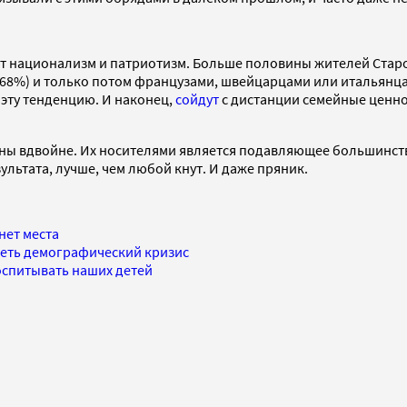
т национализм и патриотизм. Больше половины жителей Старог
 68%) и только потом французами, швейцарцами или итальянцам
эту тенденцию. И наконец,
сойдут
с дистанции семейные ценнос
ьны вдвойне. Их носителями является подавляющее большинств
льтата, лучше, чем любой кнут. И даже пряник.
нет места
леть демографический кризис
оспитывать наших детей