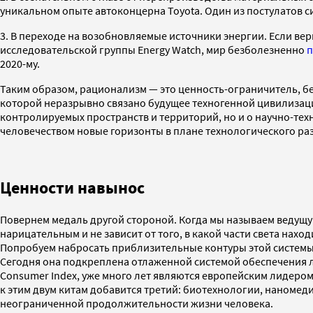
уникальном опыте автоконцерна Toyota. Один из постулатов си
3. В переходе на возобновляемые источники энергии. Если в
исследовательской группы Energy Watch, мир безболезненно
п
2020-му.
Таким образом, рационализм — это ценность-ограничитель, бе
которой неразрывно связано будущее техногенной цивилизации
контролируемых пространств и территорий, но и о научно-тех
человечеством новые горизонты в плане технологического ра
Ценности навынос
Повернем медаль другой стороной. Когда мы называем ведущу
нарицательным и не зависит от того, в какой части света нах
Попробуем набросать приблизительные контуры этой системы 
Сегодня она подкреплена отлаженной системой обеспечения л
Consumer Index, уже много лет являются европейским лидером 
к этим двум китам добавится третий: биотехнологии, наномед
неограниченной продолжительности жизни человека.