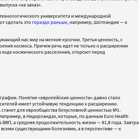
выпуска «на заказ».
о технологического университета и международной
ют сделать это
гораздо раньше
, например, Шотландия — к
жающий нас мир на мелкие кусочки. Третья ценность, с
воения космоса. Причем речь идет не только о расширении
в ходе космического расселения, откроют перед
ографии. Понятие «европейские ценности» давно стало
 носителей имеет устойчивую тенденцию к расширению.
 станет для еврообщества безусловной ценностью №1.
апример, в Нидерландах, которые, по данным Euro Health
 ВВП, а средняя продолжительность жизни — 81,8 года. Завтра
д всеми существующими болезнями, а в перспективе — к