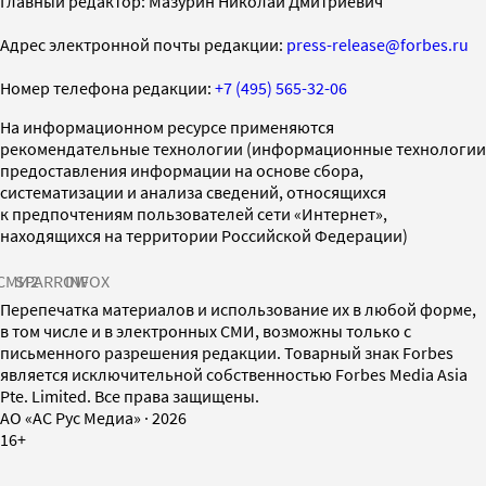
Главный редактор: Мазурин Николай Дмитриевич
Адрес электронной почты редакции:
press-release@forbes.ru
Номер телефона редакции:
+7 (495) 565-32-06
На информационном ресурсе применяются
рекомендательные технологии (информационные технологии
предоставления информации на основе сбора,
систематизации и анализа сведений, относящихся
к предпочтениям пользователей сети «Интернет»,
находящихся на территории Российской Федерации)
СМИ2
SPARROW
INFOX
Перепечатка материалов и использование их в любой форме,
в том числе и в электронных СМИ, возможны только с
письменного разрешения редакции. Товарный знак Forbes
является исключительной собственностью Forbes Media Asia
Pte. Limited. Все права защищены.
AO «АС Рус Медиа»
·
2026
16+