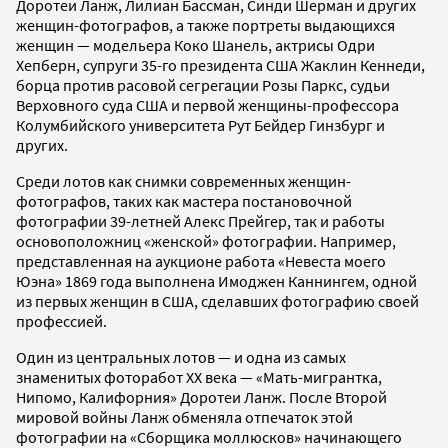
Доротеи Ланж, Лилиан Бассман, Синди Шерман и других
женщин-фотографов, а также портреты выдающихся
женщин — модельера Коко Шанель, актрисы Одри
Хепберн, супруги 35-го президента США Жаклин Кеннеди,
борца против расовой сегрегации Розы Паркс, судьи
Верховного суда США и первой женщины-профессора
Колумбийского университета Рут Бейдер Гинзбург и
других.
Среди лотов как снимки современных женщин-
фотографов, таких как мастера постановочной
фотографии 39-летней Алекс Прейгер, так и работы
основоположниц «женской» фотографии. Например,
представленная на аукционе работа «Невеста моего
Юэна» 1869 года выполнена Имоджен Каннингем, одной
из первых женщин в США, сделавших фотографию своей
профессией.
Один из центральных лотов — и одна из самых
знаменитых фоторабот XX века — «Мать-мигрантка,
Нипомо, Калифорния» Доротеи Ланж. После Второй
мировой войны Ланж обменяла отпечаток этой
фотографии на «Сборщика моллюсков» начинающего