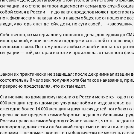
ситуации, и о степени «проницаемости» семьи для служб соци
собой семья в России — и до каких пределов может простирать
но к физическим наказаниям в нашем обществе отношение все е
люди, у которых нет детей», дети, по сути своей, — «зверушки».
Собственно, из материалов уголовного дела, дошедших до СМИ
иностранкой, и они не смели поддерживать с ней отношения, н
неплохие связи. Поэтому после любых жалоб и попыток против
ситуации — той, которая в итоге и произошла: отчаянного физ
Закон их практически не защищал: после декриминализации до
состоятельный человек получил хотя бы такое наказание, при
прекрасно представляя, что их там ждет.
Статистика по домашнему насилию в России меняется год от г
000 женщин терпят дома регулярные побои и издевательства —
ежегодно более 14 000 женщин и двух тысяч детей погибают от
превышение пределов самообороны: недавно с большим трудом 
России право на самооборону сейчас означает, что ты не долж
сковородку, даже если он бывший спортсмен и весит килограмм
словами — не ломает кости, то ты фактически не можешь сдела