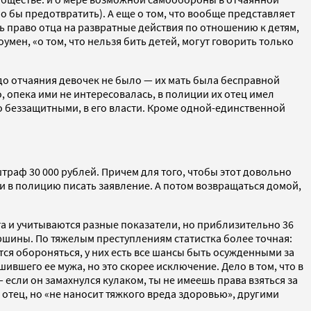
 бы предотвратить). А еще о том, что вообще представляет
ь право отца на развратные действия по отношению к детям,
мен, «о том, что нельзя бить детей, могут говорить только
до отчаяния девочек не было — их мать была бесправной
, опека ими не интересовалась, в полиции их отец имел
о беззащитными, в его власти. Кроме одной-единственной
траф 30 000 рублей. Причем для того, чтобы этот довольно
и в полицию писать заявление. А потом возвращаться домой,
та и учитываются разные показатели, но приблизительно 36
ершины. По тяжелым преступлениям статистка более точная:
тся обороняться, у них есть все шансы быть осужденными за
вшего ее мужа, но это скорее исключение. Дело в том, что в
 если он замахнулся кулаком, ты не имеешь права взяться за
 отец, но «не наносит тяжкого вреда здоровью», другими