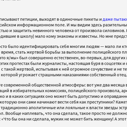
одписывают петиции, выходят в одиночные пикеты и
даже пытаю
ссийском информационном поле. И мы видим здесь разительный
стью и защитить невинного человека от произвола силовиков. 
дившие в школу) мало кому знакомы и известны. Но мне предст
сто было идентифицировать себя многим людям — мало ли кт
 время, стать жертвой борьбы за выполнение полицейского пл
то я/мы» был совершенно естественен, во-первых, для других
этих протестах были журналисты, настоящая буря в соцсетях и
 такой жертвой, испытывая к ней огромное сочувствие и не те
, которой угрожает страшными наказаниями собственный отец
сте современной общественной атмосферы: вот уже два месяца
й в избирательных комиссиях, полицейского произвола, арес
ко и в каких ситуациях оно может быть допустимо и оправданн
 которую они сами начинают вести себя как преступники? Каже
 традиционно аполитичные или лояльные к власти звезды эстра
. Вообще наплевать, что она сделала, такое просто не должно 
«Что бы она ни сделала, мужик не может бить женщину! А этот