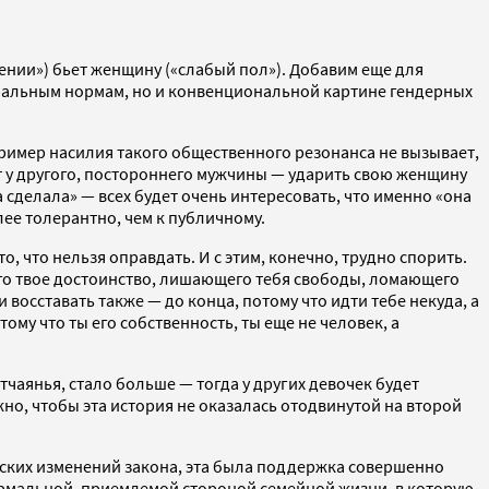
нении») бьет женщину («слабый пол»). Добавим еще для
моральным нормам, но и конвенциональной картине гендерных
 пример насилия такого общественного резонанса не вызывает,
ют у другого, постороннего мужчины — ударить свою женщину
а сделала» — всех будет очень интересовать, что именно «она
ее толерантно, чем к публичному.
, что нельзя оправдать. И с этим, конечно, трудно спорить.
его твое достоинство, лишающего тебя свободы, ломающего
и восставать также — до конца, потому что идти тебе некуда, а
ому что ты его собственность, ты еще не человек, а
тчаянья, стало больше — тогда у других девочек будет
ажно, чтобы эта история не оказалась отодвинутой на второй
ских изменений закона, эта была поддержка совершенно
нормальной, приемлемой стороной семейной жизни, в которую