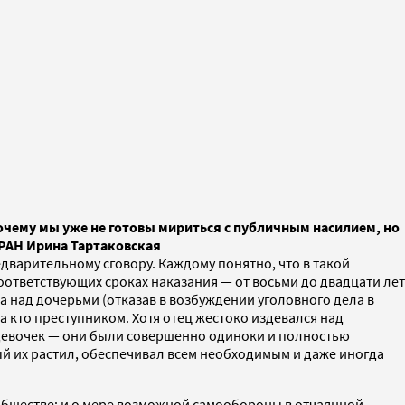
очему мы уже не готовы мириться с публичным насилием, но
 РАН Ирина Тартаковская
дварительному сговору. Каждому понятно, что в такой
ответствующих сроках наказания — от восьми до двадцати лет
 над дочерьми (отказав в возбуждении уголовного дела в
, а кто преступником. Хотя отец жестоко издевался над
 девочек — они были совершенно одиноки и полностью
рый их растил, обеспечивал всем необходимым и даже иногда
 обществе: и о мере возможной самообороны в отчаянной