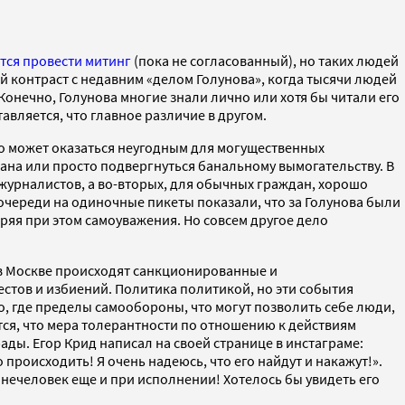
тся провести митинг
(пока не согласованный), но таких людей
 контраст с недавним «делом Голунова», когда тысячи людей
Конечно, Голунова многие знали лично или хотя бы читали его
авляется, что главное различие в другом.
о может оказаться неугодным для могущественных
ана или просто подвергнуться банальному вымогательству. В
 журналистов, а во-вторых, для обычных граждан, хорошо
 очереди на одиночные пикеты показали, что за Голунова были
ряя при этом самоуважения. Но совсем другое дело
.
 в Москве происходят санкционированные и
тов и избиений. Политика политикой, но эти события
о, где пределы самообороны, что могут позволить себе люди,
тся, что мера толерантности по отношению к действиям
ды. Егор Крид написал на своей странице в инстаграме:
происходить! Я очень надеюсь, что его найдут и накажут!».
 нечеловек еще и при исполнении! Хотелось бы увидеть его