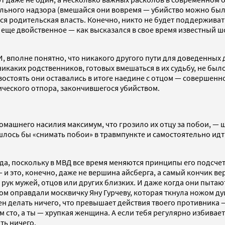
ального надзора (вмешайся они вовремя — убийство можно было
ся родительская власть. Конечно, никто не будет поддерживат
ще двойственное — как высказался в свое время известный шоу
, вполне понятно, что никакого другого пути для доведенных 
икаких родственников, готовых вмешаться в их судьбу, не было
остоять они оставались в итоге наедине с отцом — совершенн
ического отпора, закончившегося убийством.
машнего насилия максимум, что грозило их отцу за побои, — ш
шлось бы «снимать побои» в травмпункте и самостоятельно идт
ода, поскольку в МВД все время меняются принципы его подсче
 и это, конечно, даже не вершина айсберга, а самый кончик в
 рук мужей, отцов или других близких. И даже когда они пытаю
оправдали москвичку Яну Гурчеву, которая ткнула ножом души
ен делать ничего, что превышает действия твоего противника —
 сто, а ты — хрупкая женщина. А если тебя регулярно избивает
ть ничего.