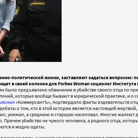
енно-политической жизни, заставляют задаться вопросом: п
о ищет в своей колонке для Forbes Woman социолог Института
ян было предъявлено обвинение в убийстве своего отца по пре
ений, которые вообще бывают в юридической практике, и о со
ыяснил
«КоммерсантЪ», подтвердило факты издевательств отца
т дебаты о том, кто в этой истории является настоящей жертвой
 бил, унижал, а среднюю и старшую насиловал. Многие жалеют
о. Причем убийство не чужого человека, а родного отца, кото
аются и модно одеты.
ют даже не один, а несколько важных расколов в современном