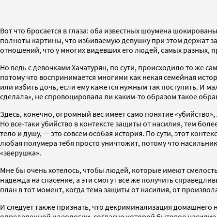
Вот что бросается в глаза: оба известных шоумена шокированы
полноты картины, что избиваемую девушку при этом держат з
отношений, что у многих видевших его людей, самых разных, 
Но ведь с девочками Хачатурян, по сути, происходило то же с
потому что воспринимается многими как некая семейная истор
или избить дочь, если ему кажется нужным так поступить. И ма
сделала», не спровоцировала ли каким-то образом такое обра
Здесь, конечно, огромный вес имеет само понятие «убийство»,
Но все-таки убийство в контексте защиты от насилия, тем бо
тело и душу, — это совсем особая история. По сути, этот конте
любая полумера тебя просто уничтожит, потому что насильник н
«зверушка».
Мне бы очень хотелось, чтобы людей, которые имеют смелость 
надежда на спасение, а эти смогут все же получить справедлив
план в тот момент, когда тема защиты от насилия, от произвол
И следует также признать, что декриминализация домашнего 
определенной идеологии, согласно которой бытовое насилие,