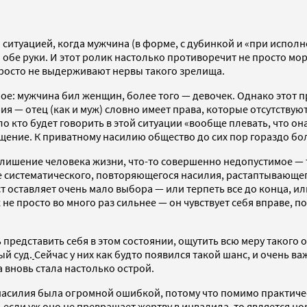
 ситуацией, когда мужчина (в форме, с дубинкой и «при испол
а обе руки. И этот ролик настолько противоречит не просто 
просто не выдерживают нервы такого зрелища.
амое: мужчина бил женщин, более того — девочек. Однако этот
ия — отец (как и муж) словно имеет права, которые отсутству
ло кто будет говорить в этой ситуации «вообще плевать, что он
щение. К приватному насилию общество до сих пор гораздо бол
 лишение человека жизни, что-то совершенно недопустимое — то
лее систематического, повторяющегося насилия, растаптывающ
кст оставляет очень мало выбора — или терпеть все до конца, ил
е просто во много раз сильнее — он чувствует себя вправе, пот
представить себя в этом состоянии, ощутить всю меру такого о
ый суд.
Сейчас у них как будто появился такой шанс, и очень в
а вновь стала настолько острой.
насилия была огромной ошибкой, потому что помимо практиче
 если уж оно не превращает жертву в инвалида, то является 