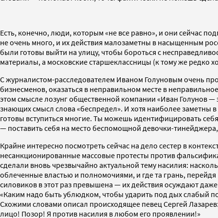
Есть, конечно, люди, которым «не все равно», и они сейчас п
не очень много, и их действия малозаметны в насыщенным ро
были готовы выйти на улицу, чтобы бороться с несправедливо
материалы, а московские старшеклассницы (к тому же редко хо
С журналистом-расследователем Иваном Голуновым очень про
бизнесменов, оказаться в неправильном месте в неправильное
этом смысле лозунг общественной компании «Иван Голунов — э
знающих смысл слова «беспредел». И хотя наиболее заметны в 
готовы вступиться многие. Ты можешь идентифицировать себя с
— поставить себя на место беспомощной девочки-тинейджера
Крайне интересно посмотреть сейчас на дело сестер в контек
несанкционированные массовые протесты против фальсификаци
сделали вновь чрезвычайно актуальной тему насилия: насколь
облеченные властью и полномочиями, и где та грань, перейдя
силовиков в этот раз превышена — их действия осуждают даже
«Каким надо быть ублюдком, чтобы ударить под дых слабый пол
Схожими словами описал происходящее певец Сергей Лазарев: 
лицо! Позор! Я против насилия в любом его проявлении!»