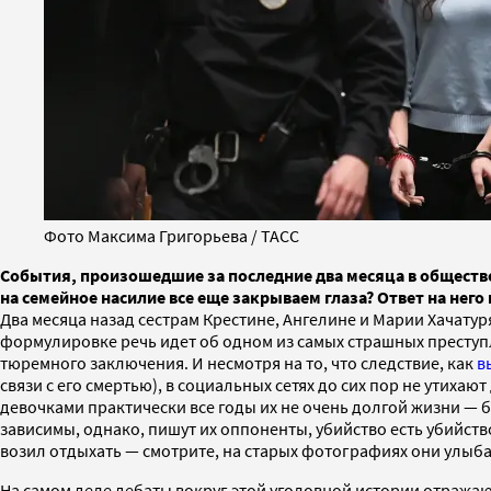
Фото Максима Григорьева / ТАСС
События, произошедшие за последние два месяца в обществ
на семейное насилие все еще закрываем глаза? Ответ на нег
Два месяца назад сестрам Крестине, Ангелине и Марии Хачатур
формулировке речь идет об одном из самых страшных преступл
тюремного заключения. И несмотря на то, что следствие, как
в
связи с его смертью), в социальных сетях до сих пор не утихаю
девочками практически все годы их не очень долгой жизни —
зависимы, однако, пишут их оппоненты, убийство есть убийств
возил отдыхать — смотрите, на старых фотографиях они улыб
На самом деле дебаты вокруг этой уголовной истории отража