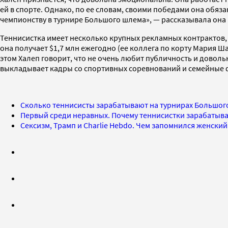
ей в спорте. Однако, по ее словам, своими победами она обязан
чемпионству в турнире Большого шлема», — рассказывала она 
Теннисистка имеет несколько крупных рекламных контрактов, в 
она получает $1,7 млн ежегодно (ее коллега по корту Мария Ша
этом Халеп говорит, что не очень любит публичность и доволь
выкладывает кадры со спортивных соревнований и семейные ф
Сколько теннисисты зарабатывают на турнирах Большог
Первый среди неравных. Почему теннисистки зарабатыва
Сексизм, Трамп и Charlie Hebdo. Чем запомнился женски