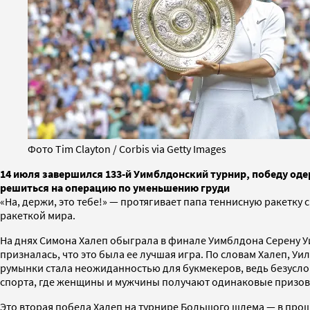
Фото Tim Clayton / Corbis via Getty Images
14 июля завершился 133-й Уимблдонский турнир, победу од
решиться на операцию по уменьшению груди
«На, держи, это тебе!» — протягивает папа теннисную ракетку
ракеткой мира.
На днях Симона Халеп обыграла в финале Уимблдона Серену Уил
призналась, что это была ее лучшая игра. По словам Халеп, У
румынки стала неожиданностью для букмекеров, ведь безусло
спорта, где женщины и мужчины получают одинаковые призовые
Это вторая победа Халеп на турнире Большого шлема — в прош