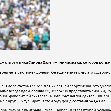
ержала румынка Симона Халеп — теннисистка, которой когда
 своей четырехлетней дочери. Он еще не знает, что это судьбо
ьямс со счетом 6:2, 6:2. Для 27-летней спортсменки это долг
ильямс всегда вдохновляла ее, несложно представить эмоции, к
вной фавориткой считалась многократная победительница Уимб
 в крупных турнирах. В этом году фонд составил $49,43 млн.
лом году она выиграла «Ролан Гаррос» и стала второй румынк