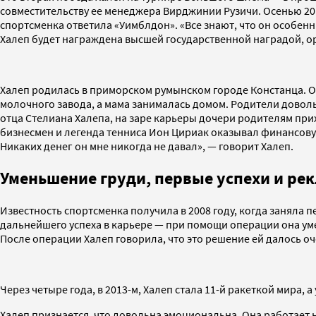
совместительству ее менеджера Вирджинии Рузичи. Осенью 201
спортсменка ответила «Уимблдон». «Все знают, что он особен
Халеп будет награждена высшей государственной наградой, о
Халеп родилась в приморском румынском городе Констанца. Он
молочного завода, а мама занималась домом. Родители довольн
отца Стелиана Халепа, на заре карьеры дочери родителям при
бизнесмен и легенда тенниса Ион Цириак оказывал финансовую
Никаких денег он мне никогда не давал», — говорит Халеп.
Уменьшение груди, первые успехи и ре
Известность спортсменка получила в 2008 году, когда заняла п
дальнейшего успеха в карьере — при помощи операции она умен
После операции Халеп говорила, что это решение ей далось оч
Через четыре года, в 2013-м, Халеп стала 11-й ракеткой мира, 
Халеп признается, что довольна эмоциональна. Она работает н