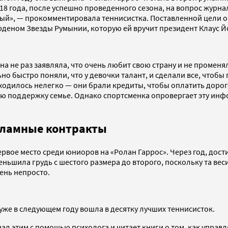
8 года, после успешно проведенного сезона, на вопрос журнал
ный», — прокомментировала теннисистка. Поставленной цели о
рденом Звезды Румынии, которую ей вручит президент Клаус Й
а не раз заявляла, что очень любит свою страну и не променя
о быстро поняли, что у девочки талант, и сделали все, чтобы
ходилось нелегко — они брали кредиты, чтобы оплатить дорого
 поддержку семье. Однако спортсменка опровергает эту инфор
кламные контракты
ервое место среди юниоров на «Ролан Гаррос». Через год, дост
ьшила грудь с шестого размера до второго, поскольку та веси
ень непросто.
а уже в следующем году вошла в десятку лучших теннисисток.
ад этим с помощью психолога и читает книги о том, как управл