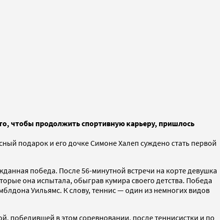
-то, чтобы продолжить спортивную карьеру, пришлось
носный подарок и его дочке Симоне Халеп суждено стать первой
ожданная победа. После 56-минутной встречи на корте девушка
оторые она испытала, обыграв кумира своего детства. Победа
лдона Уильямс. К слову, теннис — один из немногих видов
ой, победившей в этом соревновании, после теннисистки и по