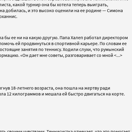
иста, какой турнир она бы хотела теперь выиграть,
на добилась, и это высоко оценили на ее родине — Симона
оханнис.
ла бы ее ни на какую другую. Папа Халеп работал директором
 помочь ей продвинуться в спортивной карьере. По словам ее
стоящие занятия по теннису. Ходили слухи, что румынский
мацию. «Он дает мне советы, разговаривает со мной <...>
игнув 18-летнего возраста, она пошла на жертву ради
ла 12 килограммов и мешала ей быстро двигаться на корте.
ять своими чувствами. Теннисистка отмечает, что это помогает