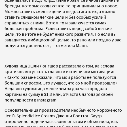
бренды, которые создают что-то принципиально новое.
Можно ставить смелые цели и не достигать их, а можно
ставить слишком легкие цели и без особых усилий
справляться с ними. В этом-то и заключается самая
большая проблема. Если ставить перед собой легкие
цели, то в итоге не будет никакого развития. Но если вы
зададитесь амбициозной целью, то рано или поздно у вас
получится достичь ее», — отметила Манн.
Художница Эшли Лонгшор рассказала о том, как слова
критиков могут стать главным источником мотивации:
«Как-то раз мне сказали, что мои работы не пользуются
большим спросом. Это лучшее, что со мной произошло».
Недавно художница менее чем за два часа продала
картины на сумму в $1,3 млн, отчасти благодаря своей
популярности в Instagram.
Основательница производителя необычного мороженого
Jeni’s Splendid Ice Creams Дженни Бриттон Бауэр
откровенно поделилась своим опытом и объяснила, как
извлекать уроки из неудач в бизнесе: «Самое странное в