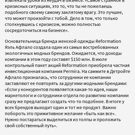
кризисных ситуациях, это то, что ты не пожелаешь
подобного своему самому заклятому врагу. Это лучшее,
что может произойти с тобой. Дело в том, что только
столкнувшись с кризисом, можно полностью
сосредоточиться на бизнесе».
Основательница бренда женской одежды Reformation
Яэль Афлало создала один из самых востребованных
экологичных модных брендов. Ожидается, что доходы
компании в этом году составят $150 млн. В июле
контрольный пакет акций Reformation приобрела частная
инвестиционная компания Permira. На саммите в Детройте
Афлало призналась, что сотрудники ее компании
заставляют ее повторять за другими модными брендами:
«Если у конкурентов появляется какая-то идея, наши
маркетологи и сотрудники отдела по развитию компании
сразу же предлагают создать что-то подобное. В итоге у
всех брендов выходит один и тот же продукт. Важно
побороть это примитивное желание «быть как все».
Нужно постараться выделиться из толпы и проложить
свой собственный путь».