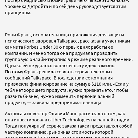
Уроженка Детройта и по сей день руководствуется этим
принципом.
Рони Фрэнк, основательница приложения для защиты
психического здоровья Talkspace, рассказала участникам
саммита Forbes Under 30 о первых днях работы ее
компании. Именно тогда она придумала проводить
групповую онлайн-терапию в режиме реального времени.
Однако ей не удалось воплотить эту идею в жизнь.
Поэтому Фрэнк решила создать сервис текстовых
сообщений Talkspace. Впоследствии ее компания
привлекла финансирование на сумму в $110 млн. «Если у
тебя нет хорошего продукта, нужно признать это. Чтобы
развить бизнес, нужно изменить первоначальный
продукт», — заявила предпринимательница.
Актриса и инвестор Оливия Манн рассказала о том, как
она инвестировала в Uber Technologies на ранней стадии.
Тогда популярный сервис заказа такси представлял собой
частную компанию, рыночная стоимость которой
оценивалась в $1,5 млрд. «Мне нравятся инновационные