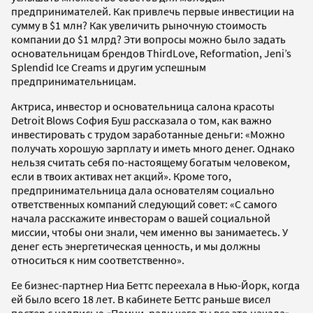
предпринимателей. Как привлечь первые инвестиции на
сумму в $1 млн? Как увеличить рыночную стоимость
компании до $1 млрд? Эти вопросы можно было задать
основательницам брендов ThirdLove, Reformation, Jeni’s
Splendid Ice Creams и другим успешным
предпринимательницам.
Актриса, инвестор и основательница салона красоты
Detroit Blows София Буш рассказала о том, как важно
инвестировать с трудом заработанные деньги: «Можно
получать хорошую зарплату и иметь много денег. Однако
нельзя считать себя по-настоящему богатым человеком,
если в твоих активах нет акций». Кроме того,
предпринимательница дала основателям социально
ответственных компаний следующий совет: «С самого
начала расскажите инвесторам о вашей социальной
миссии, чтобы они знали, чем именно вы занимаетесь. У
денег есть энергетическая ценность, и мы должны
относиться к ним соответственно».
Ее бизнес-партнер Ниа Беттс переехала в Нью-Йорк, когда
ей было всего 18 лет. В кабинете Беттс раньше висел
постер с надписью «Помни, ради чего ты все это начала».