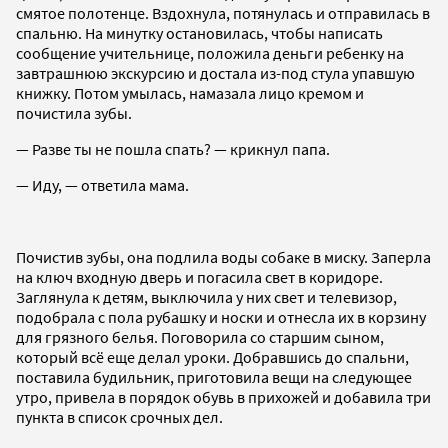
смятое полотенце. Вздохнула, потянулась и отправилась в
спальню. На минутку остановилась, чтобы написать
сообщение учительнице, положила деньги ребенку на
завтрашнюю экскурсию и достала из-под стула упавшую
книжку. Потом умылась, намазала лицо кремом и
почистила зубы.
— Разве ты не пошла спать? — крикнул папа.
— Иду, — ответила мама.
Почистив зубы, она подлила воды собаке в миску. Заперла
на ключ входную дверь и погасила свет в коридоре.
Заглянула к детям, выключила у них свет и телевизор,
подобрала с пола рубашку и носки и отнесла их в корзину
для грязного белья. Поговорила со старшим сыном,
который всё еще делал уроки. Добравшись до спальни,
поставила будильник, приготовила вещи на следующее
утро, привела в порядок обувь в прихожей и добавила три
пункта в список срочных дел.