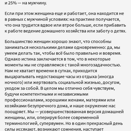
и 25% — на мужчину.
Если при этом женщина еще и работает, она находится не
в равных с мужчиной условиях: на практике получается,
что она трудится вдвое или втрое больше, если прибавить
к работе ведение домашнего хозяйства или заботу о детях.
Большинство женщин хорошо знают, что способны
заниматься несколькими делами одновременно: да, мы
умеем делать так, чтобы всё было правильно и вовремя.
Однако истина заключается в том, что в некоторые
моменты мы не справляемся с такой многозадачностью.
Нам не хватает времени в сутках, приходится
выцарапывать недостающие часы из отдыха (иногда
ночного) или жертвовать социальной жизнью, досугом,
уходом за собой. В целом мы отлично себя чувствуем,
будучи компетентными и независимыми
профессионалами, хорошими женами, матерями или
хозяйками безупречного дома, и наше окружение нас
поощряет. Мы — усовершенствованная версия домашней
женщины, или, оперируя более современной
терминологией, супервумен. Но в один прекрасный день
силы иссякают, возникают сомнения, наступает