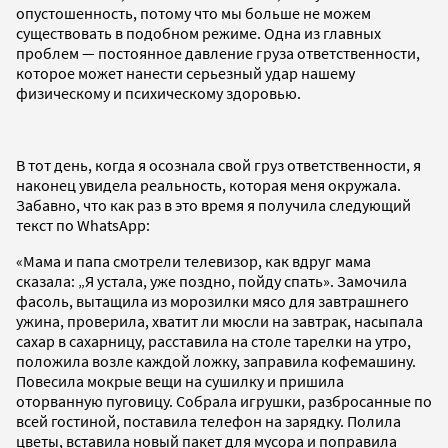
опустошенность, потому что мы больше не можем
существовать в подобном режиме. Одна из главных
проблем — постоянное давление груза ответственности,
которое может нанести серьезный удар нашему
физическому и психическому здоровью.
В тот день, когда я осознала свой груз ответственности, я
наконец увидела реальность, которая меня окружала.
Забавно, что как раз в это время я получила следующий
текст по WhatsApp:
«Мама и папа смотрели телевизор, как вдруг мама
сказала: „Я устала, уже поздно, пойду спать». Замочила
фасоль, вытащила из морозилки мясо для завтрашнего
ужина, проверила, хватит ли мюсли на завтрак, насыпала
сахар в сахарницу, расставила на столе тарелки на утро,
положила возле каждой ложку, заправила кофемашину.
Повесила мокрые вещи на сушилку и пришила
оторванную пуговицу. Собрала игрушки, разбросанные по
всей гостиной, поставила телефон на зарядку. Полила
цветы, вставила новый пакет для мусора и поправила