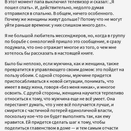
В этот момент папа выключил телевизор и сказал: „Я
пошел спать». И, действительно, недолго думая
отправился в спальню. В общем, ничего особенного.
Почему же женщины живут дольше? Потому что не могут
уйти раньше времени: у них слишком много дел».
Я не большой любитель мессенджеров, но, когда в группу
по борьбе с онкологией пришло это сообщение, я сразу
подумала, что оно отражает многое из того, о чем мне
хотелось бы рассказать в настоящей книге.
Было бы неплохо, если мужчина, как и женщина, также
превратится в управляющего своим домом: это пойдет на
пользу обоим. С одной стороны, мужчине придется
приспосабливаться к новой ситуации, понимать, что
имеет в виду жена, говоря «без меня никак», и многое
освоить. С другой стороны, женщина научится терпеливо
относиться к тому, что мужчина еще не всё умеет. Она
перестанет думать, что у нее всё получается лучше, и
смирится с частичной потерей единоличной власти,
поскольку кое-что он будет выполнять так, как ему
нравится. Ей придется сделать шаг к тому, чтобы
поделиться главенством в доме — и тем самым отчасти