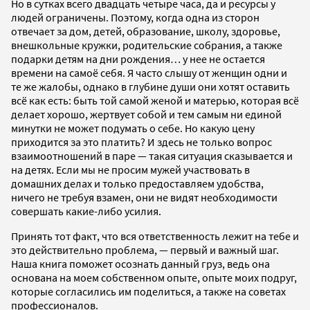
Но в сутках всего двадцать четыре часа, да и ресурсы у
людей ограничены. Поэтому, когда одна из сторон
отвечает за дом, детей, образование, школу, здоровье,
внешкольные кружки, родительские собрания, а также
подарки детям на дни рождения… у нее не остается
времени на самоё себя. Я часто слышу от женщин одни и
те же жалобы, однако в глубине души они хотят оставить
всё как есть: быть той самой женой и матерью, которая всё
делает хорошо, жертвует собой и тем самым ни единой
минутки не может подумать о себе. Но какую цену
приходится за это платить? И здесь не только вопрос
взаимоотношений в паре — такая ситуация сказывается и
на детях. Если мы не просим мужей участвовать в
домашних делах и только предоставляем удобства,
ничего не требуя взамен, они не видят необходимости
совершать какие-либо усилия.
Принять тот факт, что вся ответственность лежит на тебе и
это действительно проблема, — первый и важный шаг.
Наша книга поможет осознать данный груз, ведь она
основана на моем собственном опыте, опыте моих подруг,
которые согласились им поделиться, а также на советах
профессионалов.