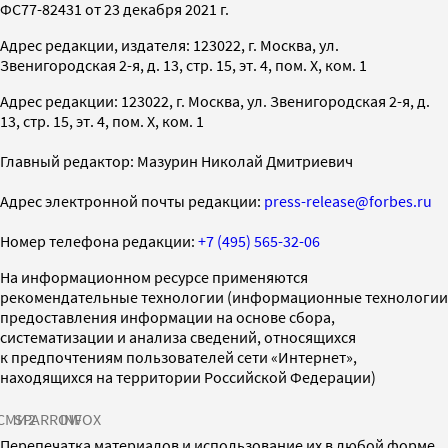
ФС77-82431 от 23 декабря 2021 г.
Адрес редакции, издателя: 123022, г. Москва, ул.
Звенигородская 2-я, д. 13, стр. 15, эт. 4, пом. X, ком. 1
Адрес редакции: 123022, г. Москва, ул. Звенигородская 2-я, д.
13, стр. 15, эт. 4, пом. X, ком. 1
Главный редактор: Мазурин Николай Дмитриевич
Адрес электронной почты редакции:
press-release@forbes.ru
Номер телефона редакции:
+7 (495) 565-32-06
На информационном ресурсе применяются
рекомендательные технологии (информационные технологии
предоставления информации на основе сбора,
систематизации и анализа сведений, относящихся
к предпочтениям пользователей сети «Интернет»,
находящихся на территории Российской Федерации)
СМИ2
SPARROW
INFOX
Перепечатка материалов и использование их в любой форме,