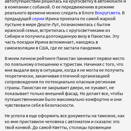
автопутешествий решилась на кругосветку в автомобиле и
в компании с собакой. О ее передвижениях в режиме
реального времени можно следить в блоге
Вокругсвета
. В
предыдущей
серии
Ирина проехала по самой жаркой
пустыне в мире Деште-Лут, познакомилась с бытом
иранской семьи, встретилась с кругосветчиками из
Сибири и получила долгожданную визу в Пакистан. Эту
часть поездки Ирина вспоминает, находясь в
самоизоляции в США, где ее застала пандемия.
В моем личном рейтинге Пакистан занимает первое место
по лояльному отношению к туристам. Начиная с того, что
мне выдали визу в ситуации, когда я не могла ее получить
теоретически, заканчивая отличной организацией
сопровождения по потенциально опасным регионам
страны. Пакистан не закрывает двери, не лукавит, не
показывает только внешний фасад. Но делает все, чтобы
путешественникам было максимально комфортно и они
чувствовали себя в безопасности.
Не успела я еще оформить все документы на таможне, как
ко мне приставили человека с автоматом и сказали: это
твой конвой. До самой Кветты, столицы провинции