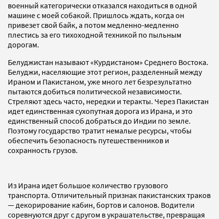
военный категорически отказался находиться в одной
машине с моей собакой. Пришлось ждать, когда он
привезет свой байк, а потом медленно-медленно
плестись за его тихоходной техникой по пыльным
дорогам.
Белуджистан называют «Курдистаном» Среднего Востока.
Белуджи, населяющие этот регион, разделенный между
Ираном и Пакистаном, уже много лет безрезультатно
пытаются добиться политической независимости.
Стреляют здесь часто, нередки и теракты. Через Пакистан
идет единственная сухопутная дорога из Ирана, и это
единственный способ добраться до Индии по земле.
Поэтому государство тратит немалые ресурсы, чтобы
обеспечить безопасность путешественников и
сохранность грузов.
Из Ирана идет большое количество грузового
транспорта. Отличительный признак пакистанских траков
— декорирование кабин, бортов и салонов. Водители
соревнуются друг с другом в украшательстве, превращая