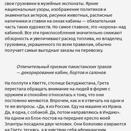
свои грузовики в музейные экспонаты. Яркие
национальные узоры, изображение политиков и
знаменитых актеров, рисунки животных, расписные
наличники и ставни на окнах кабины — обязательная
часть таких художеств. Но самое главное, это «корона» над
кабиной. Все эти приспособления значительно снижают
обзорность и увеличивают расход топлива, но владелец
грузовика, украшенного по всем правилам, обычно
получает самые выгодные заказы на перевозку.
Отличительный признак пакистанских траков
— декорирование кабин, бортов и салонов
На полпути к Кветте, столице Белуджистана, Грета
перестала обращать внимание на людей в форме с
оружием и спокойно относилась к тому, что они
постоянно меняются. Впрочем, как и я отвечать на одни и
те же вопросы. «Да, я из России. Еду на машине из Ирана.
Да, я одна, с собакой. Да, потом направляюсь в Индию».
На одном из блок-постов на переднее кресло моей
Элантры посадили двух человек. Они боязливо озираются
на Грету, теснясь, а я чувствую себя африканским