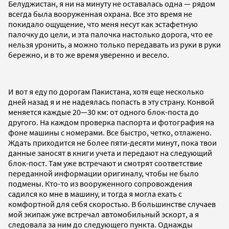
Белуджистан, я ни на минуту не оставалась одна — рядом
всегда была вооруженная охрана. Все это время не
покидало ощущение, что меня несут как эстафетную
палочку до цели, и эта палочка настолько дорога, что ее
нельзя уронить, а можно только передавать из руки в руки
бережно, и в то же время уверенно и весело.
И вот я еду по дорогам Пакистана, хотя еще несколько
дней назад я и не надеялась попасть в эту страну. Конвой
меняется каждые 20—30 км: от одного блок-поста до
другого. На каждом проверка паспорта и фотография на
фоне машины с номерами. Все быстро, четко, отлажено.
Ждать приходится не более пяти-десяти минут, пока твои
данные заносят в книги учета и передают на следующий
блок-пост. Там уже встречают и смотрят соответствие
переданной информации оригиналу, чтобы не было
подмены. Кто-то из вооруженного сопровождения
садился ко мне в машину, и тогда я могла ехать с
комфортной для себя скоростью. В большинстве случаев
мой экипаж уже встречал автомобильный эскорт, а я
следовала за ним до следующего пункта. Однажды