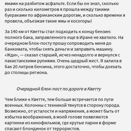
ямами на разбитом асфальте. Если бы он знал, сколько
раз и сколько километров я прошла между такими
буераками по африканским дорогам, и сколько времени я
провела, объезжая такие ямы и косогоры!
За 140 км от Кветты стал подходить к концу бензин:
полного бака, заправленного еще в Иране не хватило. На
очередном блок-посту прошу сопроводить меня до
банкомата, чтобы снять деньги и заправить машину.
«Жди», — сказал старший, исчез ненадолго и вернулся с
пакистанскими рупиями. Очень щедрый жест. Я залила в
бак 20 литров бензина, этого достаточно, чтобы доехать
до столицы региона.
Очередной блок-пост по дороге в Кветту
Чем ближе к Кветте, тем больше встречается по пути
военных. Колонны с техникой тянутся в сторону города.
Возможно, от усталости и напряжения, а может быть от
избытка воображения, в моей голове появляются
картинки из кинофильмов, где крутые парни в форме
спасают блондинок от террористов.