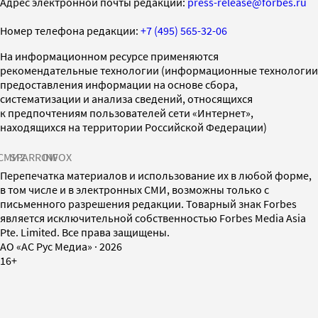
Адрес электронной почты редакции:
press-release@forbes.ru
Номер телефона редакции:
+7 (495) 565-32-06
На информационном ресурсе применяются
рекомендательные технологии (информационные технологии
предоставления информации на основе сбора,
систематизации и анализа сведений, относящихся
к предпочтениям пользователей сети «Интернет»,
находящихся на территории Российской Федерации)
СМИ2
SPARROW
INFOX
Перепечатка материалов и использование их в любой форме,
в том числе и в электронных СМИ, возможны только с
письменного разрешения редакции. Товарный знак Forbes
является исключительной собственностью Forbes Media Asia
Pte. Limited. Все права защищены.
AO «АС Рус Медиа»
·
2026
16+