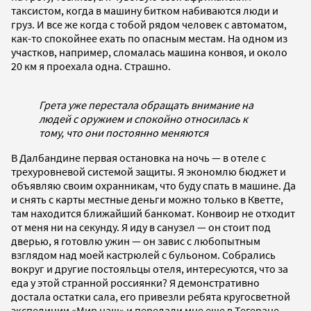
таксистом, когда в машину битком набиваются люди и
груз. И все же когда с тобой рядом человек с автоматом,
как-то спокойнее ехать по опасным местам. На одном из
участков, например, сломалась машина конвоя, и около
20 км я проехала одна. Страшно.
Грета уже перестала обращать внимание на
людей с оружием и спокойно относилась к
тому, что они постоянно меняются
В Далбандине первая остановка на ночь — в отеле с
трехуровневой системой защиты. Я экономлю бюджет и
объявляю своим охранникам, что буду спать в машине. Да
и снять с карты местные деньги можно только в Кветте,
там находится ближайший банкомат. Конвоир не отходит
от меня ни на секунду. Я иду в санузел — он стоит под
дверью, я готовлю ужин — он завис с любопытным
взглядом над моей кастрюлей с бульоном. Собрались
вокруг и другие постояльцы отеля, интересуются, что за
еда у этой странной россиянки? Я демонстративно
достала остатки сала, его привезли ребята кругосветной
экспедиции «Мир наш» и передали мне еще в Тегеране.