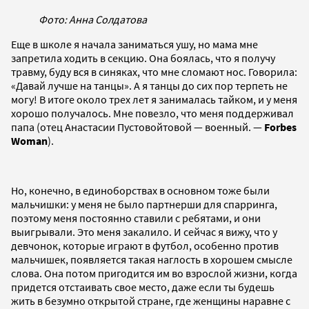
Фото: Анна Солдатова
Еще в школе я начала заниматься ушу, но мама мне
запретила ходить в секцию. Она боялась, что я получу
травму, буду вся в синяках, что мне сломают нос. Говорила:
«Давай лучше на танцы». А я танцы до сих пор терпеть не
могу! В итоге около трех лет я занималась тайком, и у меня
хорошо получалось. Мне повезло, что меня поддерживал
папа (отец Анастасии Пустовойтовой — военный. —
Forbes
Woman
).
Но, конечно, в единоборствах в основном тоже были
мальчишки: у меня не было партнерши для спарринга,
поэтому меня постоянно ставили с ребятами, и они
выигрывали. Это меня закалило. И сейчас я вижу, что у
девчонок, которые играют в футбол, особенно против
мальчишек, появляется такая наглость в хорошем смысле
слова. Она потом пригодится им во взрослой жизни, когда
придется отстаивать свое место, даже если ты будешь
жить в безумно открытой стране, где женщины наравне с