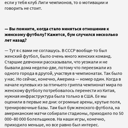
если у тебя клуб Лиги чемпионов, то о мотивации и
говорить не стоит.
— Вы помните, когда стало меняться отношение к
женскому футболу? Кажется, бум случился несколько
лет назад?
— Тут я с вами не соглашусь. В СССР вообще-то был
женский футбол, было очень много женских команд.
Старшие девчонки рассказывали, что уезжали и не
бывали дома неделю-две, потому что переезжали из
одного города в другой, участвуя в чемпионатах. Так было
у нас. Но сейчас, конечно, Америка — номер один. Когда в
начале нулевых из-за птичьего гриппа чемпионат мира по
женскому футболу потребовалось перенести из Китая,
нужная инфраструктура была только в США. Ее мы
оценили в первые же дни: огромные арены, крутые поля,
тренировочные базы. Там был бум женского футбола, на
американские матчи собирали стадионы, приходило по 50
000–80 000 болельщиков. На наши игры, конечно,
приходило меньше, но все равно был интерес.