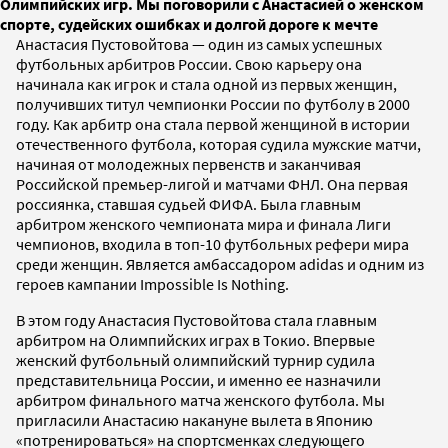
Олимпийских игр. Мы поговорили с Анастасией о женском
спорте, судейских ошибках и долгой дороге к мечте
Анастасия Пустовойтова — один из самых успешных
футбольных арбитров России. Свою карьеру она
начинала как игрок и стала одной из первых женщин,
получивших титул чемпионки России по футболу в 2000
году. Как арбитр она стала первой женщиной в истории
отечественного футбола, которая судила мужские матчи,
начиная от молодежных первенств и заканчивая
Российской премьер-лигой и матчами ФНЛ. Она первая
россиянка, ставшая судьей ФИФА. Была главным
арбитром женского чемпионата мира и финала Лиги
чемпионов, входила в топ-10 футбольных рефери мира
среди женщин. Является амбассадором adidas и одним из
героев кампании Impossible Is Nothing.
В этом году Анастасия Пустовойтова стала главным
арбитром на Олимпийских играх в Токио. Впервые
женский футбольный олимпийский турнир судила
представительница России, и именно ее назначили
арбитром финального матча женского футбола. Мы
пригласили Анастасию накануне вылета в Японию
«потренироваться» на спортсменках следующего