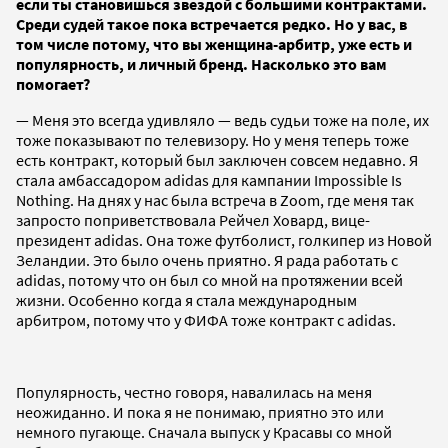
если ты становишься звездой с большими контрактами.
Среди судей такое пока встречается редко. Но у вас, в
том числе потому, что вы женщина-арбитр, уже есть и
популярность, и личный бренд. Насколько это вам
помогает?
— Меня это всегда удивляло — ведь судьи тоже на поле, их
тоже показывают по телевизору. Но у меня теперь тоже
есть контракт, который был заключен совсем недавно. Я
стала амбассадором adidas для кампании Impossible Is
Nothing. На днях у нас была встреча в Zoom, где меня так
запросто поприветствовала Рейчел Ховард, вице-
президент adidas. Она тоже футболист, голкипер из Новой
Зеландии. Это было очень приятно. Я рада работать с
adidas, потому что он был со мной на протяжении всей
жизни. Особенно когда я стала международным
арбитром, потому что у ФИФА тоже контракт с adidas.
Популярность, честно говоря, навалилась на меня
неожиданно. И пока я не понимаю, приятно это или
немного пугающе. Сначала выпуск у Красавы со мной