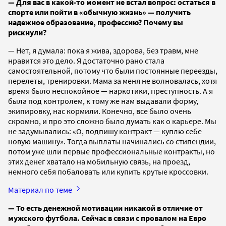
— Для вас в какой-то момент не встал вопрос: остаться в
спорте или пойти в «обычную жизнь» — получить
надежное образование, профессию? Почему вы
рискнули?
— Нет, я думала: пока я жива, здорова, без травм, мне
нравится это дело. Я достаточно рано стала
самостоятельной, потому что были постоянные переезды,
перелеты, тренировки. Мама за меня не волновалась, хотя
время было неспокойное — наркотики, преступность. А я
была под контролем, к тому же нам выдавали форму,
экипировку, нас кормили. Конечно, все было очень
скромно, и про это сложно было думать как о карьере. Мы
не задумывались: «О, подпишу контракт — куплю себе
новую машину». Тогда выплаты начинались со стипендии,
потом уже шли первые профессиональные контракты, но
этих денег хватало на мобильную связь, на проезд,
немного себя побаловать или купить крутые кроссовки.
Материал по теме
— То есть денежной мотивации никакой в отличие от
мужского футбола. Сейчас в связи с провалом на Евро