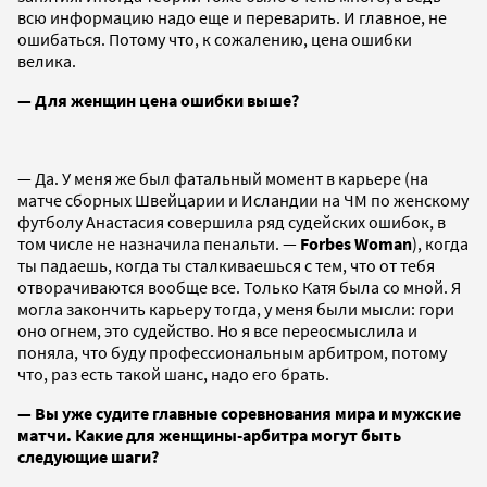
всю информацию надо еще и переварить. И главное, не
ошибаться. Потому что, к сожалению, цена ошибки
велика.
— Для женщин цена ошибки выше?
— Да. У меня же был фатальный момент в карьере (на
матче сборных Швейцарии и Исландии на ЧМ по женскому
футболу Анастасия совершила ряд судейских ошибок, в
том числе не назначила пенальти. —
Forbes Woman
), когда
ты падаешь, когда ты сталкиваешься с тем, что от тебя
отворачиваются вообще все. Только Катя была со мной. Я
могла закончить карьеру тогда, у меня были мысли: гори
оно огнем, это судейство. Но я все переосмыслила и
поняла, что буду профессиональным арбитром, потому
что, раз есть такой шанс, надо его брать.
— Вы уже судите главные соревнования мира и мужские
матчи. Какие для женщины-арбитра могут быть
следующие шаги?