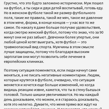
Грустно, что это будто заложено исторически. Муж пошел
на футбол, а ты сиди и двух детей воспитывай, готовь еду.
Но в женском футболе такой же размер футбольного
поля, такие же правила, такой же мяч, такое же давление
в этом мяче, форма, в конце концов — у нас все то же
самое. По накалу я даже больше получаю удовольствия,
когда смотрю женский футбол, потому что знаю, что за 90
минут они не раз забьют. Девчонки более упертые, они
любой ценой хотят выиграть, хотя футбол — это
травмоопасный вид спорта. Мужчины в этом смысле
лучше защищены, потому что благодаря высоким
зарплатам они могут позволить себе лечение в
европейских клиниках.
Поэтому ситуация поменяется, если люди начнут сами
меняться, а не писать негативные комментарии. Людям,
которые крутятся в футболе, очевидно, что ситуация
меняется и хочется еще больше изменений, но когда
видишь реакцию извне, кажется, что ты в стену бьешься
головой. Только шишки увеличиваются. Но мы каждый
день доказываем, что можем, и я стараюсь доказывать,
хотя это нелегко. Думаете, что меня прямо все ждут на
мужских матчах? Нет, конечно. И получается, что каждый