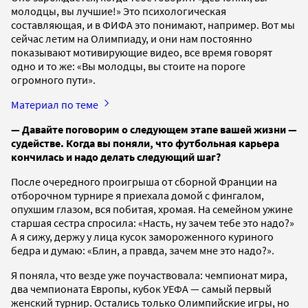
молодцы, вы лучшие!» Это психологическая
составляющая, и в ФИФА это понимают, например. Вот мы
сейчас летим на Олимпиаду, и они нам постоянно
показывают мотивирующие видео, все время говорят
одно и то же: «Вы молодцы, вы стоите на пороге
огромного пути».
Материал по теме
— Давайте поговорим о следующем этапе вашей жизни —
судействе. Когда вы поняли, что футбольная карьера
кончилась и надо делать следующий шаг?
После очередного проигрыша от сборной Франции на
отборочном турнире я приехала домой с фингалом,
опухшим глазом, вся побитая, хромая. На семейном ужине
старшая сестра спросила: «Насть, ну зачем тебе это надо?»
А я сижу, держу у лица кусок замороженного куриного
бедра и думаю: «Блин, а правда, зачем мне это надо?».
Я поняла, что везде уже поучаствовала: чемпионат мира,
два чемпионата Европы, кубок УЕФА — самый первый
женский турнир. Остались только Олимпийские игры, но