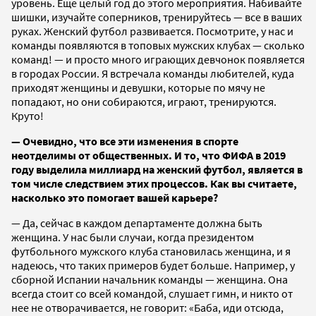
уровень. Еще целый год до этого мероприятия. Набивайте
шишки, изучайте соперников, тренируйтесь — все в ваших
руках. Женский футбол развивается. Посмотрите, у нас и
команды появляются в топовых мужских клубах — сколько
команд! — и просто много играющих девчонок появляется
в городах России. Я встречала команды любителей, куда
приходят женщины и девушки, которые по мячу не
попадают, но они собираются, играют, тренируются.
Круто!
— Очевидно, что все эти изменения в спорте
неотделимы от общественных. И то, что ФИФА в 2019
году выделила миллиард на женский футбол, является в
том числе следствием этих процессов. Как вы считаете,
насколько это помогает вашей карьере?
— Да, сейчас в каждом департаменте должна быть
женщина. У нас были случаи, когда президентом
футбольного мужского клуба становилась женщина, и я
надеюсь, что таких примеров будет больше. Например, у
сборной Испании начальник команды — женщина. Она
всегда стоит со всей командой, слушает гимн, и никто от
нее не отворачивается, не говорит: «Баба, иди отсюда,