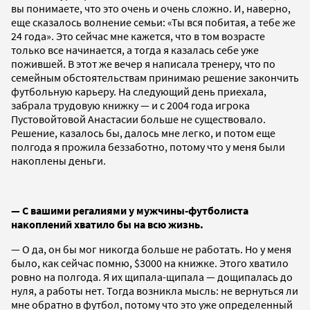
вы понимаете, что это очень и очень сложно. И, наверно,
еще сказалось волнение семьи: «Ты вся побитая, а тебе же
24 года». Это сейчас мне кажется, что в том возрасте
только все начинается, а тогда я казалась себе уже
пожившей. В этот же вечер я написала тренеру, что по
семейным обстоятельствам принимаю решение закончить
футбольную карьеру. На следующий день приехала,
забрала трудовую книжку — и с 2004 года игрока
Пустовойтовой Анастасии больше не существовало.
Решение, казалось бы, далось мне легко, и потом еще
полгода я прожила беззаботно, потому что у меня были
накоплены деньги.
— С вашими регалиями у мужчины-футболиста
накоплений хватило бы на всю жизнь.
— О да, он бы мог никогда больше не работать. Но у меня
было, как сейчас помню, $3000 на книжке. Этого хватило
ровно на полгода. Я их щипала-щипала — дощипалась до
нуля, а работы нет. Тогда возникла мысль: не вернуться ли
мне обратно в футбол, потому что это уже определенный