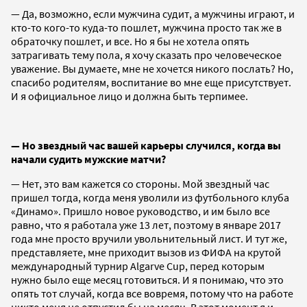
— Да, возможно, если мужчина судит, а мужчины играют, и
кто-то кого-то куда-то пошлет, мужчина просто так же в
обраточку пошлет, и все. Но я бы не хотела опять
затрагивать тему пола, я хочу сказать про человеческое
уважение. Вы думаете, мне не хочется никого послать? Но,
спасибо родителям, воспитание во мне еще присутствует.
И я официальное лицо и должна быть терпимее.
— Но звездный час вашей карьеры случился, когда вы
начали судить мужские матчи?
— Нет, это вам кажется со стороны. Мой звездный час
пришел тогда, когда меня уволили из футбольного клуба
«Динамо». Пришло новое руководство, и им было все
равно, что я работала уже 13 лет, поэтому в январе 2017
года мне просто вручили увольнительный лист. И тут же,
представляете, мне приходит вызов из ФИФА на крутой
международный турнир Algarve Cup, перед которым
нужно было еще месяц готовиться. И я понимаю, что это
опять тот случай, когда все вовремя, потому что на работе
никто меня не отпустил бы на месяц. В этот момент я и