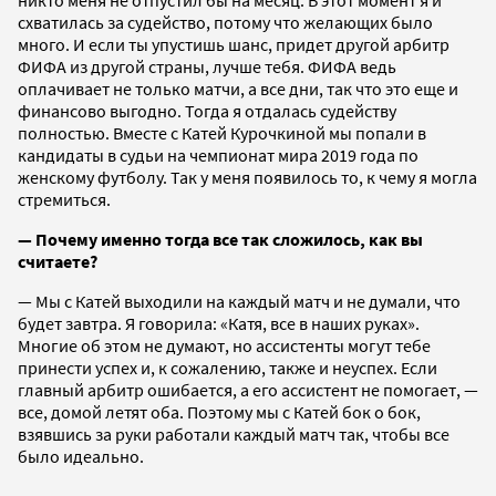
схватилась за судейство, потому что желающих было
много. И если ты упустишь шанс, придет другой арбитр
ФИФА из другой страны, лучше тебя. ФИФА ведь
оплачивает не только матчи, а все дни, так что это еще и
финансово выгодно. Тогда я отдалась судейству
полностью. Вместе с Катей Курочкиной мы попали в
кандидаты в судьи на чемпионат мира 2019 года по
женскому футболу. Так у меня появилось то, к чему я могла
стремиться.
— Почему именно тогда все так сложилось, как вы
считаете?
— Мы с Катей выходили на каждый матч и не думали, что
будет завтра. Я говорила: «Катя, все в наших руках».
Многие об этом не думают, но ассистенты могут тебе
принести успех и, к сожалению, также и неуспех. Если
главный арбитр ошибается, а его ассистент не помогает, —
все, домой летят оба. Поэтому мы с Катей бок о бок,
взявшись за руки работали каждый матч так, чтобы все
было идеально.