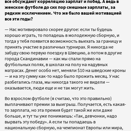
все обсуждают корреляцию зарплат и побед. А ведь в
женском футболе до сих пор смешные зарплаты, за
редким исключением. Что же было вашей мотивацией
все эти годы?
— Нас мотивировало скорее другое: если ты будешь
хорошо играть, то попадешь в молодежную сборную, и
тогда у тебя появится возможность выехать за границу и
принять участие в различных турнирах. Я никогда не
забуду свою первую поездку в Швецию, а потом в другие
города Скандинавии — как мы спали прямо на
футбольных полях, в школах на полу на надувных
матрасах. Денег особо нет, меняли $10 на шведские кроны
— и на эту сумму как-то надо было прожить месяц. У нас
разбегались глаза, мы никогда такого не видели —
оказывается, люди еще и не так могут жить.
Во взрослом футболе (я считаю, что это правильно)
выплачивают премии за выигрыш. Получается, есть какая-
то зарплата, но эта премия будет такой же или даже
больше, и тут ты уже понимаешь: «Так, девчонки, надо
вырвать эту победу». А если ты попадаешь в
национальную сборную, на чемпионат Европы или мира,