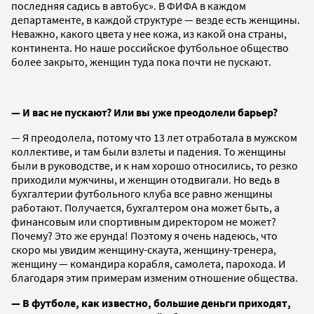
последняя садись в автобус». В ФИФА в каждом
департаменте, в каждой структуре — везде есть женщины.
Неважно, какого цвета у нее кожа, из какой она страны,
континента. Но наше российское футбольное общество
более закрыто, женщин туда пока почти не пускают.
— И вас не пускают? Или вы уже преодолели барьер?
— Я преодолела, потому что 13 лет отработала в мужском
коллективе, и там были взлеты и падения. То женщины
были в руководстве, и к нам хорошо относились, то резко
приходили мужчины, и женщин отодвигали. Но ведь в
бухгалтерии футбольного клуба все равно женщины
работают. Получается, бухгалтером она может быть, а
финансовым или спортивным директором не может?
Почему? Это же ерунда! Поэтому я очень надеюсь, что
скоро мы увидим женщину-скаута, женщину-тренера,
женщину — командира корабля, самолета, парохода. И
благодаря этим примерам изменим отношение общества.
— В футболе, как известно, большие деньги приходят,