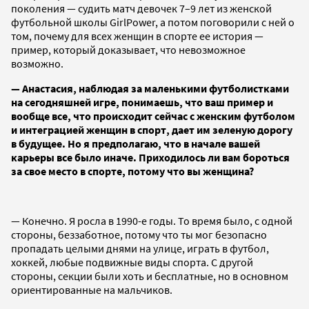
поколения — судить матч девочек 7–9 лет из женской
футбольной школы GirlPower, а потом поговорили с ней о
том, почему для всех женщин в спорте ее история —
пример, который доказывает, что невозможное
возможно.
— Анастасия, наблюдая за маленькими футболистками
на сегодняшней игре, понимаешь, что ваш пример и
вообще все, что происходит сейчас с женским футболом
и интеграцией женщин в спорт, дает им зеленую дорогу
в будущее. Но я предполагаю, что в начале вашей
карьеры все было иначе. Приходилось ли вам бороться
за свое место в спорте, потому что вы женщина?
— Конечно. Я росла в 1990-е годы. То время было, с одной
стороны, беззаботное, потому что ты мог безопасно
пропадать целыми днями на улице, играть в футбол,
хоккей, любые подвижные виды спорта. С другой
стороны, секции были хоть и бесплатные, но в основном
ориентированные на мальчиков.