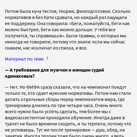
Потом была куча тестов, теории, физподготовки. Сколько
нормативов я без Кати сдавала, но каждый раз ощущала
ее поддержку. Она говорила: «Беги, пожалуйста, беги как
можно быстрее, беги как можно дольше. У тебя все
получится, ты справишься». Были травмы, о которых мы
никогда не говорили, потому что знали: если мы сейчас
скажем, нас исключат из списка, и все.
Материал по теме
— А требования для мужчин и женщин судей
одинаковые?
— Нет. Но ФИФА сразу сказали, что на чемпионат поедут
только те, кто сдает мужские нормативы. Потом нам стали
делать отдельные сборы перед чемпионатом мира, где
тренировки длились по три-четыре часа. Очень много
всего нужно было успеть сделать, тем более мы с
видеоассистентом проходили обучение. Иногда даже в
туалет не было времени сходить, и ты терпела, потому что
не успеваешь. Тут же после тренировки — душ, обед, на
занятия. Иногда теории тоже было очень много, а ведь