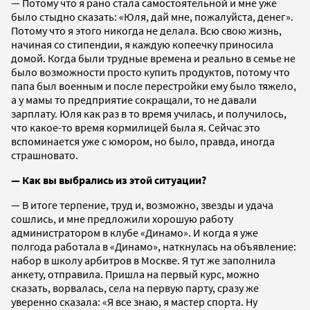
— Потому что я рано стала самостоятельной и мне уже
было стыдно сказать: «Юля, дай мне, пожалуйста, денег».
Потому что я этого никогда не делала. Всю свою жизнь,
начиная со стипендии, я каждую копеечку приносила
домой. Когда были трудные времена и реально в семье не
было возможности просто купить продуктов, потому что
папа был военным и после перестройки ему было тяжело,
а у мамы то предприятие сокращали, то не давали
зарплату. Юля как раз в то время училась, и получилось,
что какое-то время кормилицей была я. Сейчас это
вспоминается уже с юмором, но было, правда, иногда
страшновато.
— Как вы выбрались из этой ситуации?
— В итоге терпение, труд и, возможно, звезды и удача
сошлись, и мне предложили хорошую работу
администратором в клубе «Динамо». И когда я уже
полгода работала в «Динамо», наткнулась на объявление:
набор в школу арбитров в Москве. Я тут же заполнила
анкету, отправила. Пришла на первый курс, можно
сказать, ворвалась, села на первую парту, сразу же
уверенно сказала: «Я все знаю, я мастер спорта. Ну