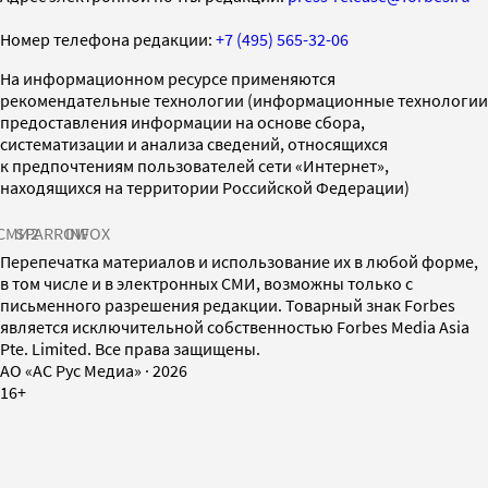
Номер телефона редакции:
+7 (495) 565-32-06
На информационном ресурсе применяются
рекомендательные технологии (информационные технологии
предоставления информации на основе сбора,
систематизации и анализа сведений, относящихся
к предпочтениям пользователей сети «Интернет»,
находящихся на территории Российской Федерации)
СМИ2
SPARROW
INFOX
Перепечатка материалов и использование их в любой форме,
в том числе и в электронных СМИ, возможны только с
письменного разрешения редакции. Товарный знак Forbes
является исключительной собственностью Forbes Media Asia
Pte. Limited. Все права защищены.
AO «АС Рус Медиа»
·
2026
16+