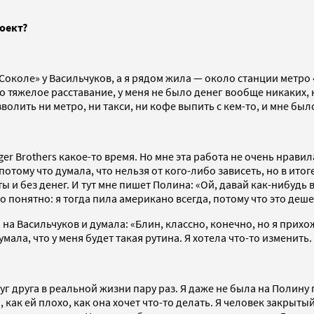
роект?
Соколе» у Васильчуков, а я рядом жила — около станции метро
о тяжелое расставание, у меня не было денег вообще никаких, 
волить ни метро, ни такси, ни кофе выпить с кем-то, и мне был
r Brothers какое-то время. Но мне эта работа не очень нравила
потому что думала, что нельзя от кого-либо зависеть, но в итог
ы и без денег. И тут мне пишет Полина: «Ой, давай как-нибудь в
 понятно: я тогда пила американо всегда, потому что это деше
на Васильчуков и думала: «Блин, классно, конечно, но я прихо
умала, что у меня будет такая рутина. Я хотела что-то изменить.
уг друга в реальной жизни пару раз. Я даже не была на Полину 
как ей плохо, как она хочет что-то делать. Я человек закрытый