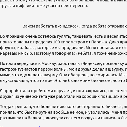
трусы и лифчики тоже ужасно неинтересно.
Зачем работать в «Яндексе», когда ребята открываю
Во Франции очень хотелось гулять, танцевать, есть и веселит
приготовлены в пределах 100 километров от Парижа. Дико кра
фрукты, колбасы, которые мы продавали. Меня поставили в отд
нарезаю им сыр. Поэтому я говорила: «Ребята, я тоже немножко
Потом я вернулась в Москву, работала в «Яндексе», поскольку
гастроэнтузиастов первой волны. Мои друзья делали шаурму. И 
маме, что иду делать шаурму. Она обалдела, но смирилась. Мы
я чувствовала, что это мое. Это не было моим бизнесом, но это 
Я проработала с ребятами пару лет, и они закрылись, после чег
друзья из университета уже работали на хороших позициях в р
Тогда я решила, что больше никакого ресторанного бизнеса, н
поняла, что бьюти-рутина вообще не мое, и уволилась. Меня 
раз вышла на балкон, вдохнула свежего воздуха и написала Св