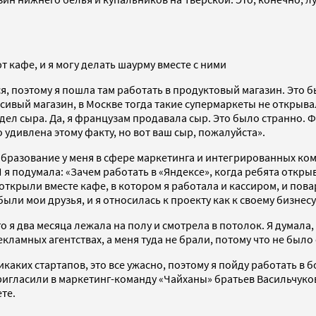
т кафе, и я могу делать шаурму вместе с ними
ься, поэтому я пошла там работать в продуктовый магазин. Эт
сивый магазин, в Москве тогда такие супермаркеты не открыва
ел сыра. Да, я французам продавала сыр. Это было странно. Ф
 удивлена этому факту, но вот ваш сыр, пожалуйста».
 образование у меня в сфере маркетинга и интегрированных ко
я подумала: «Зачем работать в «Яндексе», когда ребята открыва
 открыли вместе кафе, в котором я работала и кассиром, и пов
были мои друзья, и я относилась к проекту как к своему бизнесу
о я два месяца лежала на полу и смотрела в потолок. Я думала, 
екламных агентствах, а меня туда не брали, потому что не был
икаких стартапов, это все ужасно, поэтому я пойду работать в
пригласили в маркетинг-команду «Чайханы» братьев Васильчуко
ете.