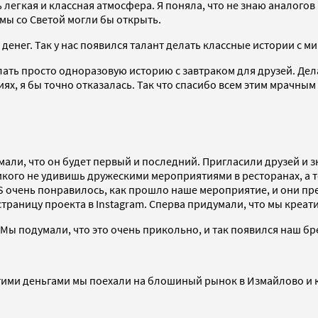
егкая и классная атмосфера. Я поняла, что не знаю аналогов в
 мы со Светой могли бы открыть.
з денег. Так у нас появился талант делать классные истории 
ь просто одноразовую историю с завтраком для друзей. Делать
х, я бы точно отказалась. Так что спасибо всем этим мрачным с
мали, что он будет первый и последний. Пригласили друзей и 
икого не удивишь дружескими мероприятиями в ресторанах, а т
ES очень понравилось, как прошло наше мероприятие, и они п
 страницу проекта в Instagram. Сперва придумали, что мы креат
. Мы подумали, что это очень прикольно, и так появился наш б
 этими деньгами мы поехали на блошиный рынок в Измайлово и