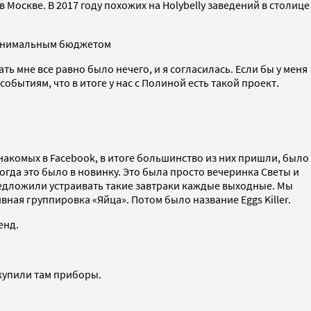
 Москве. В 2017 году похожих на Holybelly заведений в столице
с минимальным бюджетом
 мне все равно было нечего, и я согласилась. Если бы у меня
обытиям, что в итоге у нас с Полиной есть такой проект.
знакомых в Facebook, в итоге большинство из них пришли, было
огда это было в новинку. Это была просто вечеринка Светы и
редложили устраивать такие завтраки каждые выходные. Мы
ивная группировка «Яйца». Потом было название Eggs Killer.
ренд.
 купили там приборы.