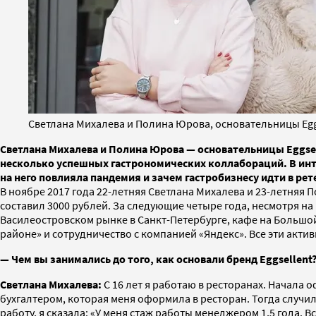
Светлана Михалева и Полина Юрова, основательницы Eggse
Светлана Михалева и Полина Юрова — основательницы Eggsell
несколько успешных гастрономических коллабораций. В инте
на него повлияла пандемия и зачем гастробизнесу идти в рет
В ноябре 2017 года 22-летняя Светлана Михалева и 23-летняя
составил 3000 рублей. За следующие четыре года, несмотря на 
Василеостровском рынке в Санкт-Петербурге, кафе на Большой
районе» и сотрудничество с компанией «Яндекс». Все эти акт
— Чем вы занимались до того, как основали бренд Eggsellent
Светлана Михалева:
С 16 лет я работаю в ресторанах. Начала 
бухгалтером, которая меня оформила в ресторан. Тогда случи
работу, я сказала: «У меня стаж работы менеджером 1,5 года. В