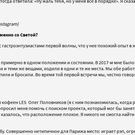
тогда ответила: «Ну жаль тебя, но у меня все в порядке». Я сказ
nstagram)
именно со Светой?
с гастроэнтузиастами первой волны, что у нее похожий опыт в ж
сь примерно в одном положении и состоянии. В 2017-м мне был
и теми же вещами, ходили в одни и те же места. Мы обе работ
тили и бросили. Во время той первой встречи мы, честно говор
 кофеен LES Олег Половников (я с ним познакомилась, когда р
опросил меня помочь с поиском проекта, который мог бы занят
 казалось, что расположение плохое. Я никого не смогла найти 
elly. Совершенно нетипичное для Парижа место: играет рэп, ог