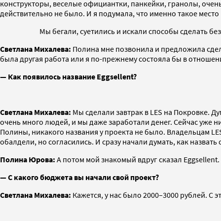
конструкторы, веселые официантки, панкейки, гранолы, очень л
действительно не было. И я подумала, что именно такое место
Мы бегали, суетились и искали способы сделать бе
Светлана Михалева:
Полина мне позвонила и предложила сделат
была другая работа или я по-прежнему состояла бы в отношения
— Как появилось название Eggsellent?
Светлана Михалева:
Мы сделали завтрак в LES на Покровке. Ду
очень много людей, и мы даже заработали денег. Сейчас уже н
Полины, никакого названия у проекта не было. Владельцам L
обалдели, но согласились. И сразу начали думать, как назвать
Полина Юрова:
А потом мой знакомый вдруг сказал Eggsellent
— С какого бюджета вы начали свой проект?
Светлана Михалева:
Кажется, у нас было 2000–3000 рублей. С