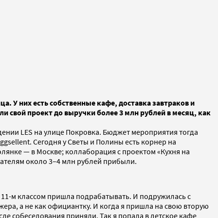
а. У них есть собственные кафе, доставка завтраков и
и свой проект до выручки более 3 млн рублей в месяц, как
едении LES на улице Покровка. Бюджет мероприятия тогда
gsellent. Сегодня у Светы и Полины есть корнер на
лянке — в Москве; коллаборация с проектом «Кухня на
вателям около 3–4 млн рублей прибыли.
и 11-м классом пришла подрабатывать. И подружилась с
ера, а не как официантку. И когда я пришла на свою вторую
после собеседования приняли. Так я попала в детское кафе