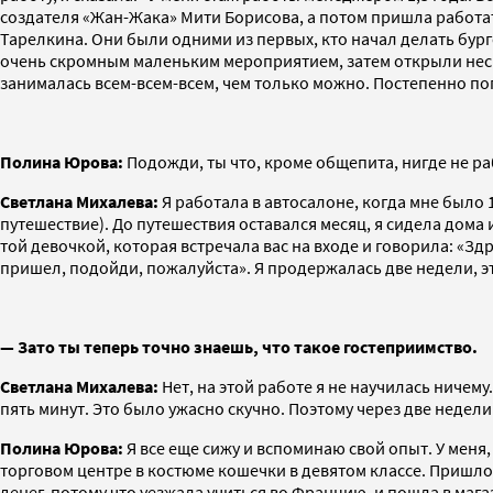
создателя «Жан-Жака» Мити Борисова, а потом пришла работать
Тарелкина. Они были одними из первых, кто начал делать бург
очень скромным маленьким мероприятием, затем открыли неск
занималась всем-всем-всем, чем только можно. Постепенно пог
Полина Юрова:
Подожди, ты что, кроме общепита, нигде не р
Светлана Михалева:
Я работала в автосалоне, когда мне было 
путешествие). До путешествия оставался месяц, я сидела дома 
той девочкой, которая встречала вас на входе и говорила: «Зд
пришел, подойди, пожалуйста». Я продержалась две недели, это
— Зато ты теперь точно знаешь, что такое гостеприимство.
Светлана Михалева:
Нет, на этой работе я не научилась ничем
пять минут. Это было ужасно скучно. Поэтому через две недели 
Полина Юрова:
Я все еще сижу и вспоминаю свой опыт. У меня
торговом центре в костюме кошечки в девятом классе. Пришло
денег, потому что уезжала учиться во Францию, и пошла в маг