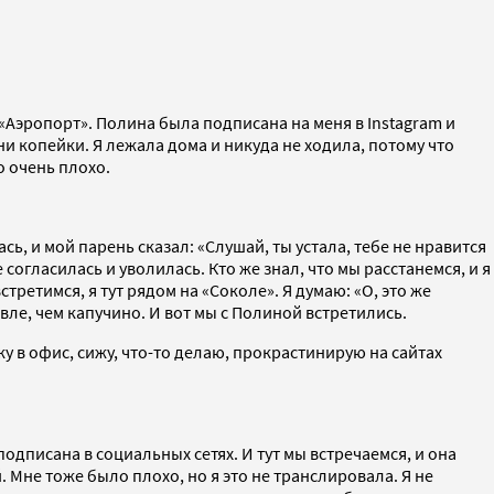
 «Аэропорт». Полина была подписана на меня в Instagram и
ни копейки. Я лежала дома и никуда не ходила, потому что
о очень плохо.
сь, и мой парень сказал: «Слушай, ты устала, тебе не нравится
е согласилась и уволилась. Кто же знал, что мы расстанемся, и я
стретимся, я тут рядом на «Соколе». Я думаю: «О, это же
вле, чем капучино. И вот мы с Полиной встретились.
жу в офис, сижу, что-то делаю, прокрастинирую на сайтах
подписана в социальных сетях. И тут мы встречаемся, и она
. Мне тоже было плохо, но я это не транслировала. Я не