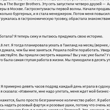
 в The Burger Brothers. Эту сеть запустили четверо друзей — 
еры в Москве. Гастроэнтузиасты первой волны. Начали продават
олько бургерных, и я стала менеджером. Потом меня повысили
ружалась в гастрономическую тусовку, обрастала знакомствами
аботала? Я теперь сижу и пытаюсь придумать свою историю.
18 лет. Я тогда планировала уехать в Таиланд на месяц (вернее
и думала, чем бы мне заняться. Решила пойти поработать. Увид
равствуйте. Вы пришли смотреть машины? Вы у нас уже были? У 
 была самая глупая работа в жизни. Мы приходили в десять утр
у. Я примерно девять часов подряд каждый день играла в судоку
я сказала: «Извините, мне надо улетать, меня ждет мой бизнес-
, кажется, было просто безграничное количество работ. Я раб
сь надеть розовый фартук и розовые ушки, потому что очень х
азин нижнего белья и купальников на Тверской. Это, конечно, 