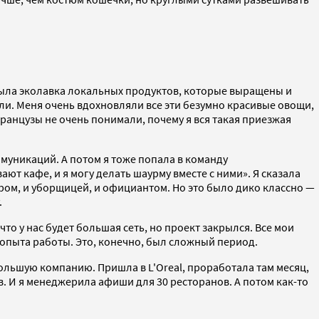
о была эколавка локальных продуктов, которые выращены и
ли. Меня очень вдохновляли все эти безумно красивые овощи,
ранцузы не очень понимали, почему я вся такая приезжая
ммуникаций. А потом я тоже попала в команду
ют кафе, и я могу делать шаурму вместе с ними». Я сказала
аром, и уборщицей, и официантом. Но это было дико классно —
.
что у нас будет большая сеть, но проект закрылся. Все мои
о опыта работы. Это, конечно, был сложный период.
 большую компанию. Пришла в L'Oreal, проработала там месяц,
в. И я менеджерила афиши для 30 ресторанов. А потом как-то