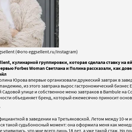
llent (Фото eggsellent.ru/Instagram)
ent, кулинарной группировки, которая сделала ставку на яйц
рвью Forbes Woman Светлана и Полина рассказали, как довел
ейл
 Полина Юрова впервые организовали дружеский завтрак в зав
пандемию, из этого завтрака вырос гастрономический бизнес Eg
 Садовой улице и собственное меню завтраков в Bambule на Со
ивности объединяет бренд, который ежемесячно приносит осно
?
официанткой в заведении на Третьяковской. Летом между 10-м 
лся такой судьбоносный момент: она оформила меня как менедж
се удивились, что мне всего лишь 18 лет, а уже такой стаж. Но 