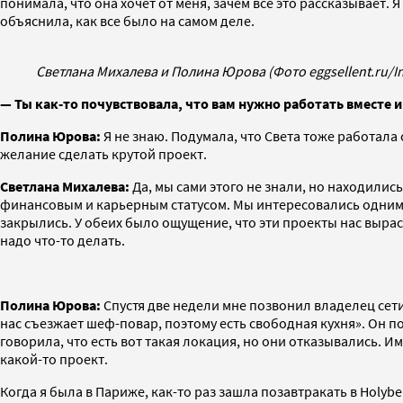
понимала, что она хочет от меня, зачем все это рассказывает. Я 
объяснила, как все было на самом деле.
Светлана Михалева и Полина Юрова (Фото eggsellent.ru/I
— Ты как-то почувствовала, что вам нужно работать вместе 
Полина Юрова:
Я не знаю. Подумала, что Света тоже работала 
желание сделать крутой проект.
Светлана Михалева:
Да, мы сами этого не знали, но находили
финансовым и карьерным статусом. Мы интересовались одними 
закрылись. У обеих было ощущение, что эти проекты нас вырас
надо что-то делать.
Полина Юрова:
Спустя две недели мне позвонил владелец сети
нас съезжает шеф-повар, поэтому есть свободная кухня». Он п
говорила, что есть вот такая локация, но они отказывались. Им
какой-то проект.
Когда я была в Париже, как-то раз зашла позавтракать в Holyb