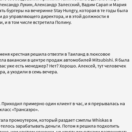
Александр Лукин, Александр Залесский, Вадим Сарап и Мария
ь бургеры на вечеринке Stay Hungry, которая в те годы была
 до управляющего директора, и в этой должности я
, и в том числе встретила Полину.
, меня крестная решила отвезти в Таиланд в люксовое
ела вакансии в центре продаж автомобилей Mitsubishi. Я была
вас уже есть менеджер? Нет? Хорошо. Алексей, тут человечек
а, а уходили в семь вечера.
. Приходил примерно один клиент в час, и я прерывалась на
класс «Трансаэро».
отала промоутером, который раздает сэмплы Whiskas в
отелось зарабатывать деньги. Потом я решила подкопить
лучше, чем костюм кошечки, но круглыми сутками развешивать