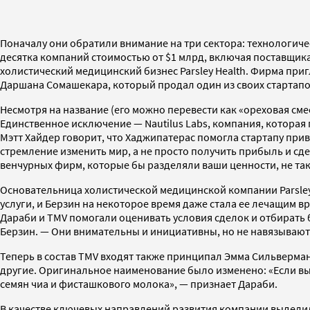
Поначалу они обратили внимание на три сектора: технологиче
десятка компаний стоимостью от $1 млрд, включая поставщика
холистический медицинский бизнес Parsley Health. Фирма приг
Даршана Сомашекара, который продал один из своих стартапо
Несмотря на название (его можно перевести как «ореховая смес
Единственное исключение — Nautilus Labs, компания, которая
Мэтт Хайдер говорит, что Хаджипатерас помогла стартапу при
стремление изменить мир, а не просто получить прибыль и сде
венчурных фирм, которые бы разделяли ваши ценности, не так 
Основательница холистической медицинской компании Parsley 
услуги, и Берзин на некоторое время даже стала ее лечащим вр
Дараби и TMV помогали оценивать условия сделок и отбирать
Берзин. — Они внимательны и инициативны, но не навязывают
Теперь в состав TMV входят также принципал Эмма Сильверман
другие. Оригинальное наименование было изменено: «Если вы 
семян чиа и фисташкового молока», — признает Дараби.
В качестве ключевых направлений развития компании выдели