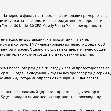
а. Из первого фонда партнеры инвестировали примерно в два
ализируется на гинекологии и репродуктивном здоровье, и
 Forbes 30 Under 30 CEO Mavely Эвана Рэя и предпринимателя
ь ни медиа, ни доставками, ни продуктами питания.
ирм и в которую TMV инвестировала из первого фонда. CEO
 внутри отрасли. Однако, по словам Хайдера, именно общее
ействительно хотите создать бизнес с такими целями,
емя посевного раунда в 2017 году. Дараби протестировала ее
Берзин. Когда на следующий год Parsley провела раунд серии А,
в компании, которыми управляют женщины, — добавляет
), а также финансовый директор, креативный директор и
 будет попадаться множество стартапов по производству
создании сообщества для женщин в венчурной индустрии