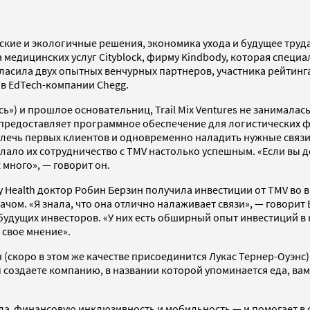
ские и экологичные решения, экономика ухода и будущее труд
 медицинских услуг Cityblock, фирму Kindbody, которая специ
ласила двух опытных венчурных партнеров, участника рейтинга
в EdTech-компании Chegg.
ь») и прошлое основательниц, Trail Mix Ventures не занималас
 предоставляет программное обеспечение для логистических ф
влечь первых клиентов и одновременно наладить нужные связи
лало их сотрудничество с TMV настолько успешным. «Если вы д
много», — говорит он.
Health доктор Робин Берзин получила инвестиции от TMV во вр
ачом. «Я знала, что она отлично налаживает связи», — говорит 
 будущих инвесторов. «У них есть обширный опыт инвестиций 
 свое мнение».
 (скоро в этом же качестве присоединится Лукас Тернер-Оуэнс
создаете компанию, в названии которой упоминается еда, вам
ла финансовую инклюзивность и мобильность — и помогает в 