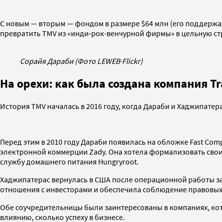
С новым — вторым — фондом в размере $64 млн (его поддержали
превратить TMV из «инди-рок-венчурной фирмы» в цельную ст
Сорайя Дараби (Фото LEWEB
·
Flickr)
На орехи: как была создана компания Tra
История TMV началась в 2016 году, когда Дараби и Хаджипатер
Перед этим в 2010 году Дараби появилась на обложке Fast Co
электронной коммерции Zady. Она хотела формализовать свои 
службу домашнего питания Hungryroot.
Хаджипатерас вернулась в США после операционной работы за 
отношения с инвесторами и обеспечила соблюдение правовых 
Обе соучредительницы были заинтересованы в компаниях, ко
влиянию, сколько успеху в бизнесе.