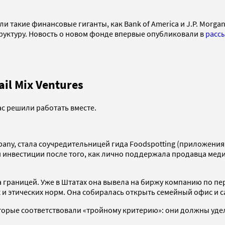
 такие финансовые гиганты, как Bank of America и J.P. Morga
руктуру. Новость о новом фонде впервые опубликовали в
расс
il Mix Ventures
ас решили работать вместе.
mpany, стала соучредительницей гида Foodspotting (приложени
инвестиции после того, как лично поддержала продавца медиц
границей. Уже в Штатах она вывела на биржу компанию по пер
и этических норм. Она собиралась открыть семейный офис и с
торые соответствовали «тройному критерию»: они должны уде