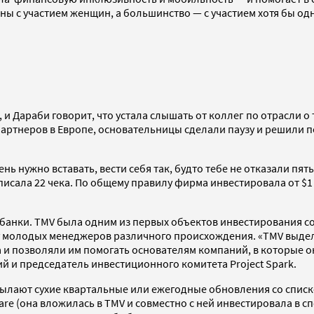
ны с участием женщин, а большинство — с участием хотя бы од
Дараби говорит, что устала слышать от коллег по отрасли о т
артнеров в Европе, основательницы сделали паузу и решили 
 нужно вставать, вести себя так, будто тебе не отказали пять
писала 22 чека. По общему правилу фирма инвестировала от $1 
анки. TMV была одним из первых объектов инвестирования со с
 молодых менеджеров различного происхождения. «TMV выделя
а и позволяли им помогать основателям компаний, в которые
 и председатель инвестиционного комитета Project Spark.
сылают сухие квартальные или ежегодные обновления со спис
re (она вложилась в TMV и совместно с ней инвестировала в