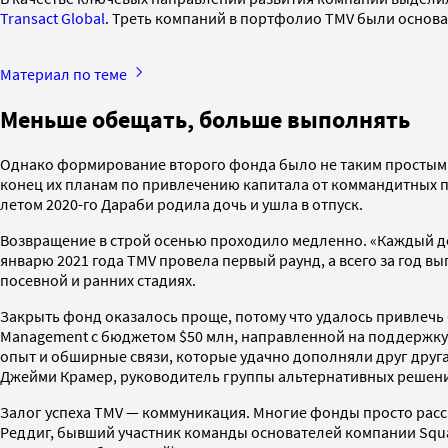
Transact Global
. Треть компаний в портфолио TMV были основа
Материал по теме
Меньше обещать, больше выполнять
Однако формирование второго фонда было не таким простым, и 
конец их планам по привлечению капитала от коммандитных п
летом 2020-го Дараби родила дочь и ушла в отпуск.
Возвращение в строй осенью проходило медленно. «Каждый день
январю 2021 года TMV провела первый раунд, а всего за год вы
посевной и ранних стадиях.
Закрыть фонд оказалось проще, потому что удалось привлечь б
Management с бюджетом $50 млн, направленной на поддержку
опыт и обширные связи, которые удачно дополняли друг друг
Джейми Крамер, руководитель группы альтернативных решений
Залог успеха TMV — коммуникация. Многие фонды просто рас
Реддиг, бывший участник команды основателей компании Squa