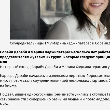
Соучредительницы TMV Марина Хаджипатерас и Сорайя 
Сорайя Дараби и Марина Хаджипатерас несколько лет работ
представителями уязвимых групп, которые следуют принципам
млн
На первый взгляд Сорайя Дараби и Марина Хаджипатерас мог
Карьера Дараби началась в маленьком мире нью-йоркских техн
мир, а потом стала соучредительницей нескольких стартапов.
на биржу.
Но две бывшие однокурсницы (они вместе учились в столице Г
сеть знакомств с совершенно разными людьми и поэтому допол
мир».