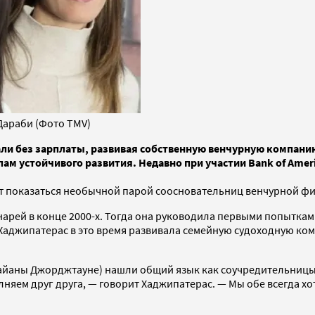
Дараби (Фото TMV)
али без зарплаты, развивая собственную венчурную компан
 устойчивого развития. Недавно при участии Bank of Americ
ут показаться необычной парой соосновательниц венчурной ф
арей в конце 2000-х. Тогда она руководила первыми попыткам
 Хаджипатерас в это время развивала семейную судоходную ко
айаны Джорджтауне) нашли общий язык как соучредительницы TM
няем друг друга, — говорит Хаджипатерас. — Мы обе всегда хо