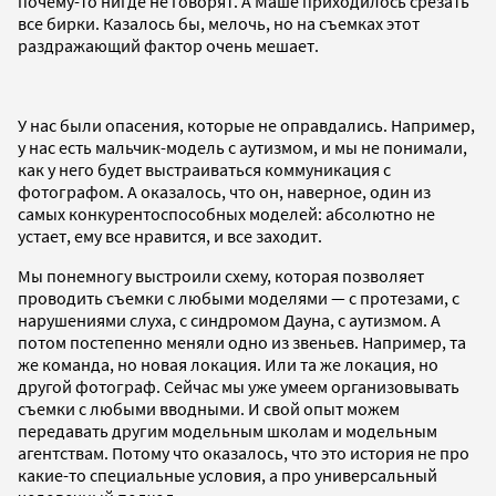
почему-то нигде не говорят. А Маше приходилось срезать
все бирки. Казалось бы, мелочь, но на съемках этот
раздражающий фактор очень мешает.
У нас были опасения, которые не оправдались. Например,
у нас есть мальчик-модель с аутизмом, и мы не понимали,
как у него будет выстраиваться коммуникация с
фотографом. А оказалось, что он, наверное, один из
самых конкурентоспособных моделей: абсолютно не
устает, ему все нравится, и все заходит.
Мы понемногу выстроили схему, которая позволяет
проводить съемки с любыми моделями — с протезами, с
нарушениями слуха, с синдромом Дауна, с аутизмом. А
потом постепенно меняли одно из звеньев. Например, та
же команда, но новая локация. Или та же локация, но
другой фотограф. Сейчас мы уже умеем организовывать
съемки с любыми вводными. И свой опыт можем
передавать другим модельным школам и модельным
агентствам. Потому что оказалось, что это история не про
какие-то специальные условия, а про универсальный