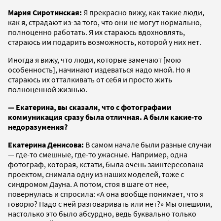
Мария Сиротинская:
Я прекрасно вижу, как такие люди,
как я, страдают из-за того, что они не могут нормально,
полноценно работать. Я их стараюсь вдохновлять,
стараюсь им подарить возможность, которой у них нет.
Иногда я вижу, что люди, которые замечают [мою
особенность], начинают издеваться надо мной. Но я
стараюсь их отталкивать от себя и просто жить
полноценной жизнью.
— Екатерина, вы сказали, что с фотографами
коммуникация сразу была отличная. А были какие-то
недоразумения?
Екатерина Денисова:
В самом начале были разные случаи
— где-то смешные, где-то ужасные. Например, одна
фотограф, которая, кстати, была очень заинтересована
проектом, снимала одну из наших моделей, тоже с
синдромом Дауна. А потом, стоя в шаге от нее,
повернулась и спросила: «А она вообще понимает, что я
говорю? Надо с ней разговаривать или нет?» Мы опешили,
настолько это было абсурдно, ведь буквально только