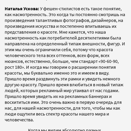
Наталья Ускова:
У фешен-стилистов есть такое понятие,
как насмотренность. Это когда ты постоянно смотришь на
произведения талантливых фотографов, дизайнеров, на
произведения искусства и постепенно впитываешь их
представления о красоте. Мне кажется, что наша
насмотренность как потребителей десятилетиями была
направлена на определенный типаж внешности, фигур. И
этим мы очень ограничили себя, потому что красота
человеческого тела всех оттенков, всех форм, всех
нюансов, естественно, больше, чем стандарт «90-60-90,
рост 180». И когда мы говорим о расширении понятия
красоты, мы буквально именно это и имеем в виду.
Пришло время раздвинуть эти рамки и увидеть немного
другую красоту. Пришло время влюбиться в новый типаж
людей, которых рекламный мир утаивал от нас годами.
Пришло время увидеть их на рекламных баннерах и
восхититься ими. Это очень важно в первую очередь для
нас, для нашей насмотренности, для того, чтобы мы как
люди ощутили весь спектр красоты нашего мира и
человечества.
Когда мы видим абсолютно разных