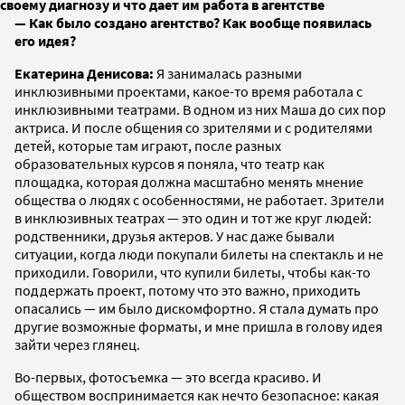
своему диагнозу и что дает им работа в агентстве
— Как было создано агентство? Как вообще появилась
его идея?
Екатерина Денисова:
Я занималась разными
инклюзивными проектами, какое-то время работала с
инклюзивными театрами. В одном из них Маша до сих пор
актриса. И после общения со зрителями и с родителями
детей, которые там играют, после разных
образовательных курсов я поняла, что театр как
площадка, которая должна масштабно менять мнение
общества о людях с особенностями, не работает. Зрители
в инклюзивных театрах — это один и тот же круг людей:
родственники, друзья актеров. У нас даже бывали
ситуации, когда люди покупали билеты на спектакль и не
приходили. Говорили, что купили билеты, чтобы как-то
поддержать проект, потому что это важно, приходить
опасались — им было дискомфортно. Я стала думать про
другие возможные форматы, и мне пришла в голову идея
зайти через глянец.
Во-первых, фотосъемка — это всегда красиво. И
обществом воспринимается как нечто безопасное: какая