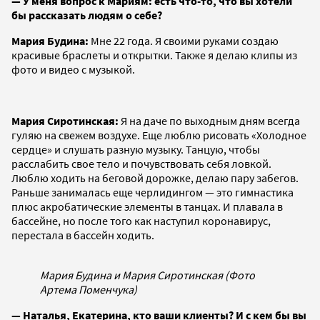
— У меня вопрос к Мариям: есть что-то, что вы хотели
бы рассказать людям о себе?
Мария Будина:
Мне 22 года. Я своими руками создаю
красивые браслеты и открытки. Также я делаю клипы из
фото и видео с музыкой.
Мария Сиротинская:
Я на даче по выходным дням всегда
гуляю на свежем воздухе. Еще люблю рисовать «Холодное
сердце» и слушать разную музыку. Танцую, чтобы
расслабить свое тело и почувствовать себя ловкой.
Люблю ходить на беговой дорожке, делаю пару забегов.
Раньше занималась еще черлидингом — это гимнастика
плюс акробатические элементы в танцах. И плавала в
бассейне, но после того как наступил коронавирус,
перестала в бассейн ходить.
Мария Будина и Мария Сиротинская (Фото
Артема Поменчука)
— Наталья, Екатерина, кто ваши клиенты? И с кем бы вы