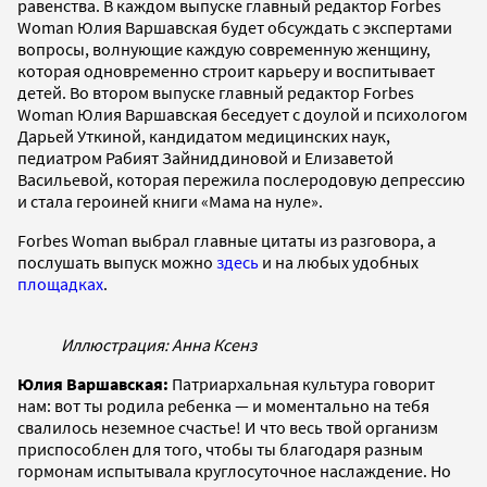
равенства. В каждом выпуске главный редактор Forbes
Woman Юлия Варшавская будет обсуждать с экспертами
вопросы, волнующие каждую современную женщину,
которая одновременно строит карьеру и воспитывает
детей. Во втором выпуске главный редактор Forbes
Woman Юлия Варшавская беседует с доулой и психологом
Дарьей Уткиной, кандидатом медицинских наук,
педиатром Рабият Зайниддиновой и Елизаветой
Васильевой, которая пережила послеродовую депрессию
и стала героиней книги «Мама на нуле».
Forbes Woman выбрал главные цитаты из разговора, а
послушать выпуск можно
здесь
и на любых удобных
площадках
.
Иллюстрация: Анна Ксенз
Юлия Варшавская:
Патриархальная культура говорит
нам: вот ты родила ребенка — и моментально на тебя
свалилось неземное счастье! И что весь твой организм
приспособлен для того, чтобы ты благодаря разным
гормонам испытывала круглосуточное наслаждение. Но