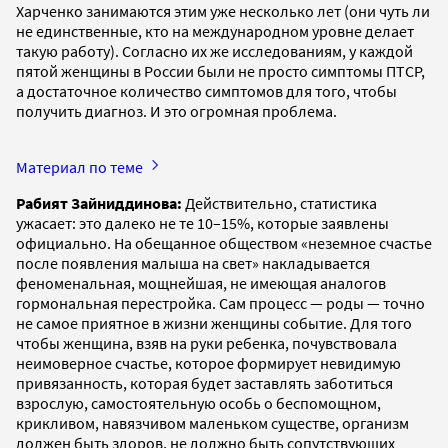
Харченко занимаются этим уже несколько лет (они чуть ли
не единственные, кто на международном уровне делает
такую работу). Согласно их же исследованиям, у каждой
пятой женщины в России были не просто симптомы ПТСР,
а достаточное количество симптомов для того, чтобы
получить диагноз. И это огромная проблема.
Материал по теме
Рабият Зайниддинова:
Действительно, статистика
ужасает: это далеко не те 10–15%, которые заявлены
официально. На обещанное обществом «неземное счастье
после появления малыша на свет» накладывается
феноменальная, мощнейшая, не имеющая аналогов
гормональная перестройка. Сам процесс — роды — точно
не самое приятное в жизни женщины событие. Для того
чтобы женщина, взяв на руки ребенка, почувствовала
неимоверное счастье, которое формирует невидимую
привязанность, которая будет заставлять заботиться
взрослую, самостоятельную особь о беспомощном,
крикливом, навязчивом маленьком существе, организм
должен быть здоров, не должно быть сопутствующих