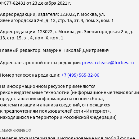
ФС77-82431 от 23 декабря 2021 г.
Адрес редакции, издателя: 123022, г. Москва, ул.
Звенигородская 2-я, д. 13, стр. 15, эт. 4, пом. X, ком. 1
Адрес редакции: 123022, г. Москва, ул. Звенигородская 2-я, д.
13, стр. 15, эт. 4, пом. X, ком. 1
Главный редактор: Мазурин Николай Дмитриевич
Адрес электронной почты редакции:
press-release@forbes.ru
Номер телефона редакции:
+7 (495) 565-32-06
На информационном ресурсе применяются
рекомендательные технологии (информационные технологии
предоставления информации на основе сбора,
систематизации и анализа сведений, относящихся
к предпочтениям пользователей сети «Интернет»,
находящихся на территории Российской Федерации)
СМИ2
SPARROW
INFOX
Перепечатка материалов и использование их в любой форме,