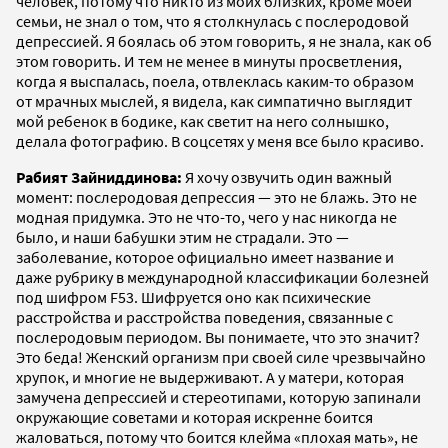
человек, потому что никто из моих близких, кроме моей
семьи, не знал о том, что я столкнулась с послеродовой
депрессией. Я боялась об этом говорить, я не знала, как об
этом говорить. И тем не менее в минуты просветления,
когда я выспалась, поела, отвлеклась каким-то образом
от мрачных мыслей, я видела, как симпатично выглядит
мой ребенок в бодике, как светит на него солнышко,
делала фотографию. В соцсетях у меня все было красиво.
Рабият Зайниддинова:
Я хочу озвучить один важный
момент: послеродовая депрессия — это не блажь. Это не
модная придумка. Это не что-то, чего у нас никогда не
было, и наши бабушки этим не страдали. Это —
заболевание, которое официально имеет название и
даже рубрику в международной классификации болезней
под шифром F53. Шифруется оно как психические
расстройства и расстройства поведения, связанные с
послеродовым периодом. Вы понимаете, что это значит?
Это беда! Женский организм при своей силе чрезвычайно
хрупок, и многие не выдерживают. А у матери, которая
замучена депрессией и стереотипами, которую запинали
окружающие советами и которая искренне боится
жаловаться, потому что боится клейма «плохая мать», не