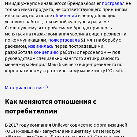
Имидж уже упоминавшегося бренда Glossier
пострадал
не
только из-за продукта, не соответствующего принципам
инклюзии, но и после
обвинений
в неподобающих
условиях работы, токсичной культуре и расизме.
Столкнувшемуся с проблемами бренду пришлось
меняться на глазах: компания уволила вице-президента
по коммуникациям,
пожертвовала
$1 млн на борьбу с
расизмом,
извинилась
перед пострадавшими,
разработала
концепцию
работы с персоналом — под
руководством специально нанятого антикризисного
менеджера Эйприл Мак (бывшего вице-президента по
корпоративному стратегическому маркетингу L'Oréal).
Материал по теме
Как меняются отношения с
потребителями
В 2017 году компания Unilever совместно с организацией
«ООН-женщины» запустила инициативу Unstereotype