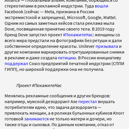
Alliance — глобальный альянс компаний, борющихся со
стереотипами в рекламной индустрии. Туда
вошли
Facebook (сейчас — Meta, признана в России
экстремистской и запрещена), Microsoft, Google, Mattel.
Одним из самых заметных кейсов стала реклама мыла
Dove, посвященная принятию своего тела. В 2019 году
бренд Dove запустил проект
#ПокажитеНас
: женщины со
всего мира предстали на фотографиях без ретуши и дали
собственное определение красоты. Unilever
призывала
и
другие компании маркировать отретушированные снимки
в рекламе и даже создала
петицию
. В России инициативу
поддержал
Союз предприятий печатной индустрии (СППИ
ГИПП), но широкой поддержки она не получила.
Проект #ПокажитеНас
Менялись рекламные сообщения и других брендов:
например, мужской дезодорант Axe
перестал
внушать
потребителям идею, что задача дезодоранта —
привлекать женщин, а в роликах бульонных кубиков Knorr
готовкой
занимаются
не только матери и дочери, но
также отцы и сыновья. По данным компании, отказ от