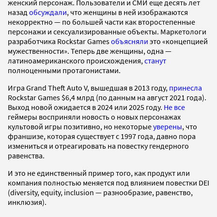
женский персонаж. Пользователи и СМИ еще десять лет
назад
обсуждали
, что женщины в ней изображаются
некорректно — по большей части как второстепенные
персонажи и сексуализированные объекты. Маркетологи
разработчика Rockstar Games
объясняли
это «концепцией
мужественности». Теперь две женщины, одна —
латиноамериканского происхождения,
станут
полноценными протагонистами.
Игра Grand Theft Auto V, вышедшая в 2013 году,
принесла
Rockstar Games $6,4 млрд (по данным на август 2021 года).
Выход новой ожидается в 2024 или 2025 году.
Не все
геймеры восприняли новость о новых персонажах
культовой игры позитивно, но некоторые
уверены
, что
франшизе, которая существует с 1997 года, давно пора
измениться и отреагировать на повестку гендерного
равенства.
И это не единственный пример того, как продукт или
компания полностью меняется под влиянием повестки DEI
(diversity, equity, inclusion — разнообразие, равенство,
инклюзия).