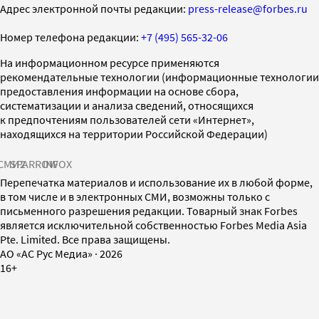
Адрес электронной почты редакции:
press-release@forbes.ru
Номер телефона редакции:
+7 (495) 565-32-06
На информационном ресурсе применяются
рекомендательные технологии (информационные технологии
предоставления информации на основе сбора,
систематизации и анализа сведений, относящихся
к предпочтениям пользователей сети «Интернет»,
находящихся на территории Российской Федерации)
СМИ2
SPARROW
INFOX
Перепечатка материалов и использование их в любой форме,
в том числе и в электронных СМИ, возможны только с
письменного разрешения редакции. Товарный знак Forbes
является исключительной собственностью Forbes Media Asia
Pte. Limited. Все права защищены.
AO «АС Рус Медиа»
·
2026
16+