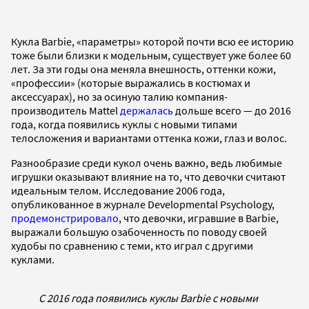
Кукла Barbie, «параметры» которой почти всю ее историю
тоже были близки к модельным, существует уже более 60
лет. За эти годы она меняла внешность, оттенки кожи,
«профессии» (которые выражались в костюмах и
аксессуарах), но за осиную талию компания-
производитель Mattel
держалась
дольше всего — до 2016
года, когда появились куклы с новыми типами
телосложения и вариантами оттенка кожи, глаз и волос.
Разнообразие среди кукол очень важно, ведь любимые
игрушки оказывают влияние на то, что девочки считают
идеальным телом. Исследование 2006 года,
опубликованное в журнале Developmental Psychology,
продемонстрировало
, что девочки, игравшие в Barbie,
выражали большую озабоченность по поводу своей
худобы по сравнению с теми, кто играл с другими
куклами.
C 2016 года появились куклы Barbie с новыми