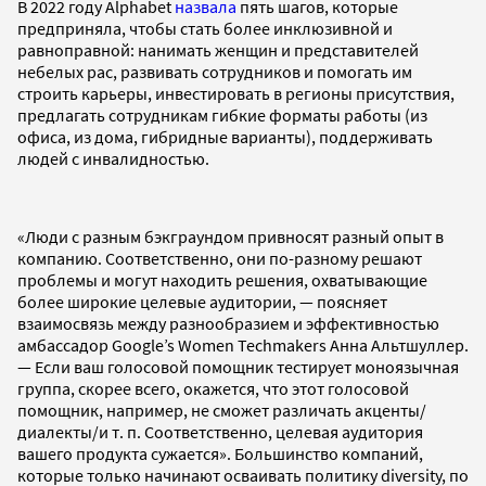
В 2022 году Alphabet
назвала
пять шагов, которые
предприняла, чтобы стать более инклюзивной и
равноправной: нанимать женщин и представителей
небелых рас, развивать сотрудников и помогать им
строить карьеры, инвестировать в регионы присутствия,
предлагать сотрудникам гибкие форматы работы (из
офиса, из дома, гибридные варианты), поддерживать
людей с инвалидностью.
«Люди с разным бэкграундом привносят разный опыт в
компанию. Соответственно, они по-разному решают
проблемы и могут находить решения, охватывающие
более широкие целевые аудитории, — поясняет
взаимосвязь между разнообразием и эффективностью
амбассадор Google’s Women Techmakers Анна Альтшуллер.
— Если ваш голосовой помощник тестирует моноязычная
группа, скорее всего, окажется, что этот голосовой
помощник, например, не сможет различать акценты/
диалекты/и т. п. Соответственно, целевая аудитория
вашего продукта сужается». Большинство компаний,
которые только начинают осваивать политику diversity, по