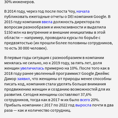
30% инженеров.
В 2014 году, через год после поста Чоу,
начала
публиковать ежегодные отчеты о DEI компания Google. В
2015 году компания
ввела
должность директора по
вопросам разнообразия и инклюзивности и выделила
$150 млн на внутренние и внешние инициативы в этой
области — например, проводила курсы по борьбе с
предвзятостью (их прошли более половины сотрудников,
то есть 30 000 человек).
В первые годы ситуация с разнообразием в компании
менялась не сильно, но к 2019 году, за пять лет, доля
женщин
увеличилась
примерно на 10%. После того как в
2018 году ранее уволенный программист Google Джеймс
Дамор
заявил
, что женщины от природы менее способны
писать код, компания стала уделять больше внимания
продвижению женщин и созданию возможностей для их
развития. Сегодня женщины составляют 37,6%
сотрудников, тогда как в 2017-м их было
всего
20%.
Прибыль компании с 2017 по 2022 год
выросла
почти в два
раза — как и количество сотрудниц.