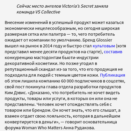
Сейчас место ангелов Victoria’s Secret заняла
команда VS Collective
Внесение изменений в успешный продукт может казаться
экономически нецелесообразным, но сегодня широкая
размерная сетка или палитра — то, чего потребитель
ожидает от компании по умолчанию. Бренд Glossier
вышел на рынок в 2014 году и быстро стал
культовым
(хотя
представил менее десяти продуктов на старте),
составив
конкуренцию мастодонтам бьюти-индустрии
декоративной косметики. Но позже угодил в
репутационный скандал из-за того, что его продукция не
подходила для людей с темным цветом кожи.
Публикация
об этом лишила компанию 60 000 подписчиков в соцсетях,
свой пост покинула глава отдела разработки продуктов
Ким Дэвис. «Доказано, что потребитель не хочет видеть
продукты, товары или услуги, в которых он или она не
представлены. Человек хочет отождествлять себя с
товаром или брендом. Он хочет знать, что его слышат, а
взамен отдает свою лояльность, которая в дальнейшем
конвертируется в деньги», — говорит основательница
форума Woman Who Matters Анна Рудакова.