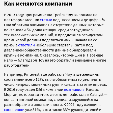
Как меняются компании
В 2013 году программистка Трейси Чоу выложила на
платформе Medium
статью
под названием «Где цифры?».
Она обратила внимание на отсутствие данных, которые
показывали бы долю женщин среди сотрудников
технологических компаний, и предложила резидентам
Кремниевой долины поделиться ими. Сначала на ее
призыв
ответили
небольшие стартапы, затем под
давлением общественности данные обнародовали
крупные компании. Оказалось, что женщин в IT все еще
мало — благодаря Чоу на это обратили внимание многие
работодатели.
Например, Pinterest, где работала Чоу и где женщины
составляли всего 12%, взяла обязательство увеличить
число непредставленных групп и следить за этим впредь.
В 2016 году отдел D&I в компании
возглавила
Кэндис
Морган, которая до этого десять лет работала в Catalyst —
консалтинговой компании, специализирующейся на
разнообразии и инклюзивности. К 2021 году женщины
составляли
уже 51%, в том числе 33% руководителей и