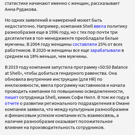
статистике начинают именно с женщин, рассказывает
Анна Рудакова.
Но одних заявлений и намерений может быть
недостаточно. Например, компания Shell
ввела
политику
разнообразия еще в 1996 году, но с тех пор почти три
десятилетия в топ-менеджменте преобладали белые
мужчины. В 2004 году женщины
составляли
25% от всех
работников. В 2020-м женщины все еще
зарабатывали
в
среднем на 18% меньше, чем мужчины.
В 2019 году компания запустила программу «50:50 Balance
at Shell», чтобы добиться гендерного равенства. Она
обновила внутренние инструкции (для HR) по
инклюзивности, ввела программу наставников и начала
проводить кампании по повышению осведомленности,
пишет
сотрудница Shell, химик Софи Нилл. В том же году в
отчете
о развитии регионального подразделения в Омане
компания заявила, что между культурным разнообразием
и финансовым успехом компании есть взаимосвязь, а
наличие разнообразия оказывает положительное
влияние на производительность сотрудников.