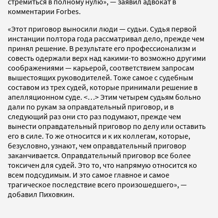
стремиться в полному нулю», — заявил адвокат в
комментарии Forbes.
«Этот приговор выносили люди — судьи. Судья первой
инстанции полтора года рассматривал дело, прежде чем
принял решение. В результате его профессионализм и
совесть одержали верх над какими-то возможно другими
соображениями — карьерой, соответствием запросам
вышестоящих руководителей. Тоже самое с судебным
составом из трех судей, которые принимали решение в
апелляционном суде. <…> Этим четырем судьям больно
дали по рукам за оправдательный приговор, и в
следующий раз они сто раз подумают, прежде чем
вынести оправдательный приговор по делу или оставить
его в силе. То же относится и к их коллегам, которые,
безусловно, узнают, чем оправдательный приговор
заканчивается. Оправдательный приговор все более
токсичен для судей. Это то, что напрямую относится ко
всем подсудимым. И это самое главное и самое
трагическое последствие всего произошедшего», —
добавил Пиховкин.