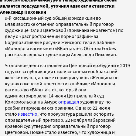
является подсудимой, уточнил адвокат активистки
Александр Пиховкин
9-й кассационный суд общей юрисдикции во
Владивостоке отменил оправдательный приговор
художнице Юлии Цветковой (признана иноагентом) по
делу о «распространении порнографии» за
бодипозитивные рисунки женского тела в паблике
«Монологи вагины» во «ВКонтакте». Об этом Forbes
рассказал адвокат художницы Александр Пиховкин.
Уголовное дело в отношении Цветковой возбудили в 2019
году из-за публикации стилизованных изображений
женских вульв, а также серии рисунков «Женщина не
кукла» о женской телесности в паблике «Монологи
вагины» во «ВКонтакте», который она
администрировала. 14 июля Центральный суд
Комсомольска-на-Амуре
оправдал
художницу по
реабилитирующим основаниям. Однако 22 июля
стало
известно
, что прокуратура решила оспорить
оправдательный приговор. 22 ноября Хабаровский
краевой суд утвердил оправдательный приговор
Цветковой. Позже стало известно, что художница и