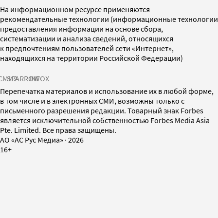
На информационном ресурсе применяются
рекомендательные технологии (информационные технологии
предоставления информации на основе сбора,
систематизации и анализа сведений, относящихся
к предпочтениям пользователей сети «Интернет»,
находящихся на территории Российской Федерации)
СМИ2
SPARROW
INFOX
Перепечатка материалов и использование их в любой форме,
в том числе и в электронных СМИ, возможны только с
письменного разрешения редакции. Товарный знак Forbes
является исключительной собственностью Forbes Media Asia
Pte. Limited. Все права защищены.
AO «АС Рус Медиа»
·
2026
16+