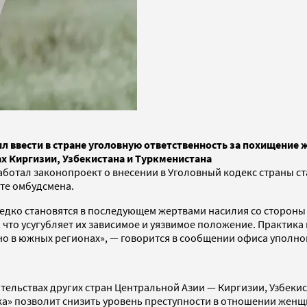
 ввести в стране уголовную ответственность за похищение 
вах Киргизии, Узбекистана и Туркменистана
аботал законопроект о внесении в Уголовный кодекс страны с
те омбудсмена.
едко становятся в последующем жертвами насилия со стороны
что усугубляет их зависимое и уязвимое положение. Практика 
но в южных регионах», — говорится в сообщении офиса уполн
дательствах других стран Центральной Азии — Киргизии, Узбек
ака» позволит снизить уровень преступности в отношении жен