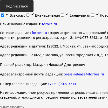
Подписаться
Все сразу
Еженедельная
Ежедневная
Ново
Наименование издания:
forbes.ru
Cетевое издание «
forbes.ru
» зарегистрировано Федеральной 
принятия решения о регистрации: серия Эл № ФС77-82431 от 23 
Адрес редакции, издателя: 123022, г. Москва, ул. Звенигородская 2-
Адрес редакции: 123022, г. Москва, ул. Звенигородская 2-я, д. 13, с
Главный редактор: Мазурин Николай Дмитриевич
Адрес электронной почты редакции:
press-release@forbes.ru
Номер телефона редакции:
+7 (495) 565-32-06
На информационном ресурсе применяются рекомендательные 
сведений, относящихся к предпочтениям пользователей сети 
СМИ2
SPARROW
INFOX