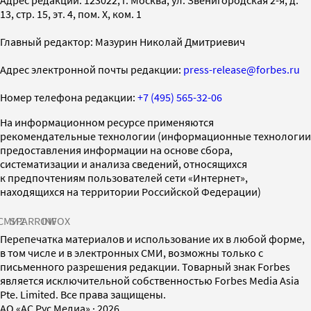
13, стр. 15, эт. 4, пом. X, ком. 1
Главный редактор: Мазурин Николай Дмитриевич
Адрес электронной почты редакции:
press-release@forbes.ru
Номер телефона редакции:
+7 (495) 565-32-06
На информационном ресурсе применяются
рекомендательные технологии (информационные технологии
предоставления информации на основе сбора,
систематизации и анализа сведений, относящихся
к предпочтениям пользователей сети «Интернет»,
находящихся на территории Российской Федерации)
СМИ2
SPARROW
INFOX
Перепечатка материалов и использование их в любой форме,
в том числе и в электронных СМИ, возможны только с
письменного разрешения редакции. Товарный знак Forbes
является исключительной собственностью Forbes Media Asia
Pte. Limited. Все права защищены.
AO «АС Рус Медиа»
·
2026