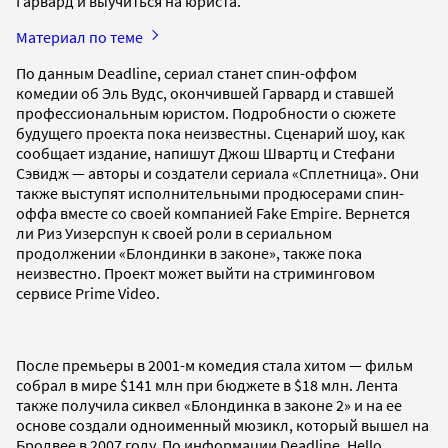
Гарвард и выучиться на юриста.
Материал по теме
По данным Deadline, сериал станет спин-оффом
комедии об Эль Вудс, окончившей Гарвард и ставшей
профессиональным юристом. Подробности о сюжете
будущего проекта пока неизвестны. Сценарий шоу, как
сообщает издание, напишут Джош Швартц и Стефани
Сэвидж — авторы и создатели сериала «Сплетница». Они
также выступят исполнительными продюсерами спин-
оффа вместе со своей компанией Fake Empire. Вернется
ли Риз Уизерспун к своей роли в сериальном
продолжении «Блондинки в законе», также пока
неизвестно. Проект может выйти на стриминговом
сервисе Prime Video.
После премьеры в 2001-м комедия стала хитом — фильм
собрал в мире $141 млн при бюджете в $18 млн. Лента
также получила сиквел «Блондинка в законе 2» и на ее
основе создали одноименный мюзикл, который вышел на
Бродвее в 2007 году. По информации Deadline, Hello