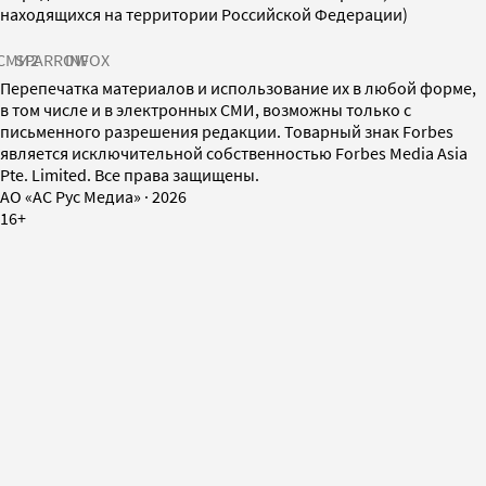
находящихся на территории Российской Федерации)
СМИ2
SPARROW
INFOX
Перепечатка материалов и использование их в любой форме,
в том числе и в электронных СМИ, возможны только с
письменного разрешения редакции. Товарный знак Forbes
является исключительной собственностью Forbes Media Asia
Pte. Limited. Все права защищены.
AO «АС Рус Медиа»
·
2026
16+