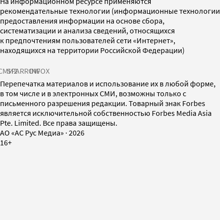
На информационном ресурсе применяются
рекомендательные технологии (информационные технологии
предоставления информации на основе сбора,
систематизации и анализа сведений, относящихся
к предпочтениям пользователей сети «Интернет»,
находящихся на территории Российской Федерации)
СМИ2
SPARROW
INFOX
Перепечатка материалов и использование их в любой форме,
в том числе и в электронных СМИ, возможны только с
письменного разрешения редакции. Товарный знак Forbes
является исключительной собственностью Forbes Media Asia
Pte. Limited. Все права защищены.
AO «АС Рус Медиа»
·
2026
16+