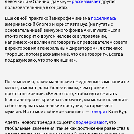
девочки» и «Отлично, дамы», —
рассказывает
другая
пользовательница в соцсетях.
Еще одной практикой микрофеминизма
поделилась
американский блогер и юрист Кэти Вуд (не путать с
основательницей венчурного фонда ARK Invest): «Если
кто-то говорит о другом человеке в управлении,
например: «Я должен поговорить с председателем совета
директоров или генеральным директором», я отвечаю:
«Хорошо, потом расскажи мне, что она говорит». Всегда
подразумеваю, что это женщина».
По ее мнению, такие маленькие ежедневные замечания не
менее, а может, даже более важны, чем громкие
протестные акции. «Вместо того, чтобы идти сжигать
бюстгальтер и выкрикивать лозунги, мы можем позволить
себе совершать маленькие поступки, которые злят
мужчин. И это мое любимое занятие», —
говорит
Кэти Вуд.
Адепты нового тренда в соцсетях
подчеркивают
, что
глобальные изменения, такие как достижение равенства в
оплате труда или искоренение абьюза в отношениях, не