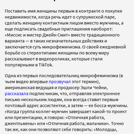
Поставить имя женщины первым в контракте о покупке
недвижимости, когда речь идет о супружеской паре,
сделать женщину контактным лицом вместо мужчины, а
еще подписать свадебные приглашения наоборот:
«Миссис и мистер Джейн Смит» вместо традиционного
варианта — в таких незначительных действиях и
заключается суть микрофеминизма. О своей ежедневной
борьбе со стереотипами женщины по всему миру
рассказывают в видеороликах, которые стали
популярными в TikTok.
Одна из первых последовательниц микрофеминизма (в
чьем видео впервые
прозвучал
этот термин),
американская ведущая и продюсер Эшли Чейни,
рассказала
подписчикам, что, отправляя электронное
письмо нескольким людям, она всегда ставит первым
почтовый адрес ассистентки, а затем — ее босса-мужчины.
«Когда группа коллег-мужчин завершает какой-то проект
или презентацию, я говорю: «Отличная работа,
джентльмены» или «Отличная работа, мальчики». Точно
так же, как они позволяют себе говорить: «Молодцы,