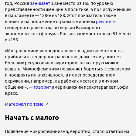
год, Россия
занимает
133-е место из 155 по уровню
представленности женщин в политике, а по числу женщин
в парламенте — 138-е из 188. Этот показатель также
влияет и на положение страны в мировом
рейтинге
гендерного равенства по версии Всемирного
экономического форума: Россия занимает только 81 место
из 156.
«Микрофеминизм предоставляет людям возможность
приблизить гендерное равенство, даже если у них нет
больших ресурсов или аудитории, на которую можно
вещать. Микрофеминизм позволяет бороться с сексизмом
и поощрять инклюзивность в их непосредственном
окружении, например, на рабочих местах и ​​в личном
общении», —
говорит
американский психотерапевт Софи
Кресс.
Материал по теме
Начать с малого
Появление микрофеминизма, вероятно, стало ответом на