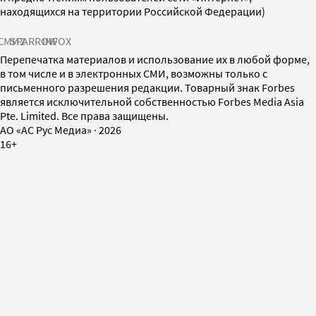
находящихся на территории Российской Федерации)
СМИ2
SPARROW
INFOX
Перепечатка материалов и использование их в любой форме,
в том числе и в электронных СМИ, возможны только с
письменного разрешения редакции. Товарный знак Forbes
является исключительной собственностью Forbes Media Asia
Pte. Limited. Все права защищены.
AO «АС Рус Медиа»
·
2026
16+