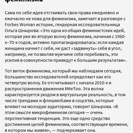
Сама по себе идея отстаивать свои права ежедневно и
ежечасно не нова для феминизма, замечает в разговоре с
Forbes Woman историк, гендерная исследовательница
Ольга Шнырова: «Это одна из общих феминистских идей,
которая уже во вторую волну феминизма, начиная с 1960-
х–70-х годов, активно пропагандировалась: если каждая
женщина начнет с себя, не даст «задвинуть» себя в угол,
например, не позволяя мужчине себя перебивать, эти
усилия в совокупности приведут к большим результатам».
Тот виток феминизма, который мы наблюдаем сегодня,
большинство исследователей определяют как его
четвертую волну. Ее отсчитывают с начала 2010-х и
распространения движения #MeToo. Эта волна
характеризуется уходом в виртуальную реальность, в том
числе трендами и флешмобами в соцсетях, которые
влияют на молодую аудиторию, говорит Шнырова. «В
этом смысле микрофеминизм сегодня — очень
перспективная тенденция. Это еще одно средство
достижения целей феминизма, соответствующее времени,
в котором мы живем», — подчеркивает она.