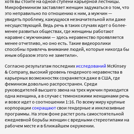
хотя вы стоите на одной ступени карьерной лестницы.
Микрофеминизм заставляет женщин задуматься о том, что
это неправильно по отношению к ним, а мужчин —
увидеть проблему, кажущуюся незначительной или даже
несуществующей. Ведь речь в таких случаях идет о более-
менее развитых обществах, где женщины работают
наравне с мужчинами — здесь неравенство проявляется
менее отчетливо, но оно есть. Такие видеоролики
способны привлечь внимание людей, которые никогда бы
иным образом этого не заметили».
Согласно результатам последних
исследований
McKinsey
& Company, высокий уровень гендерного неравенства в
карьерных возможностях сохраняется даже в США, где
феминизм довольно распространен. Среди
руководителей высшего звена на трех мужчин приходится
одна женщина, а в случае с темнокожими женщинами речь
и вовсе идет о соотношении 1:16. По всему миру крупные
корпорации
сокращают
свои гендерные и инклюзивные
программы. На этом фоне растет роль самостоятельной
ежедневной борьбы женщин с вредными стереотипами на
рабочем месте и в ближайшем окружении.