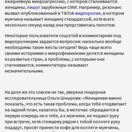
ежедневную микроагрессию, с которой сталкиваются
женщины,
пишут
зарубежные СМИ. Например, резонанс
вызвал опубликованный в TikTok
видеоролик
, в котором
мужчина называет женщину стюардессой, хотя всего
несколько секунд назад она представилась пилотом.
Некоторые пользователи соцсетей в комментариях под
видеороликами задаются вопросом: насколько вообще
необходимы такие жесты сегодня? Ведь чаще всего
своими историями о микрофеминизме делятся женщины
из развитых стран, а проблемы, с которыми они
сталкиваются, комментаторы называют
незначительными.
На деле же это совсем не так, уверена гендерная
исследовательница Ольга Шнырова: «Женщинам важно
показать, что есть такая проблема, когда тебя отодвигают
на задний план, казалось бы, в мелочах: обращаются в
первую очередь не к тебе, а к мужчине, не подают руку
при встрече, хотя стоящему рядом с тобой коллеге руку
подадут, просят принести кофе для коллеги-мужчины,