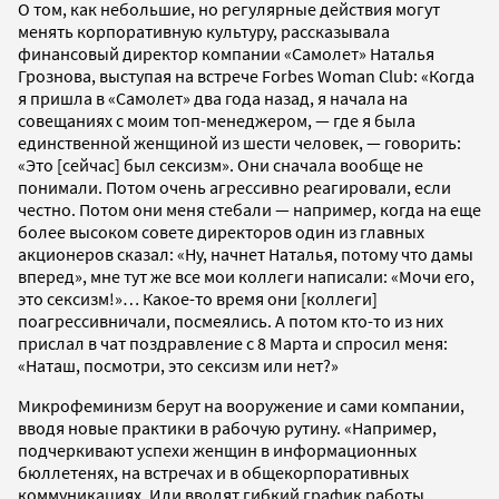
О том, как небольшие, но регулярные действия могут
менять корпоративную культуру, рассказывала
финансовый директор компании «Самолет» Наталья
Грознова, выступая на встрече Forbes Woman Club: «Когда
я пришла в «Самолет» два года назад, я начала на
совещаниях с моим топ-менеджером, — где я была
единственной женщиной из шести человек, — говорить:
«Это [сейчас] был сексизм». Они сначала вообще не
понимали. Потом очень агрессивно реагировали, если
честно. Потом они меня стебали — например, когда на еще
более высоком совете директоров один из главных
акционеров сказал: «Ну, начнет Наталья, потому что дамы
вперед», мне тут же все мои коллеги написали: «Мочи его,
это сексизм!»… Какое-то время они [коллеги]
поагрессивничали, посмеялись. А потом кто-то из них
прислал в чат поздравление с 8 Марта и спросил меня:
«Наташ, посмотри, это сексизм или нет?»
Микрофеминизм берут на вооружение и сами компании,
вводя новые практики в рабочую рутину. «Например,
подчеркивают успехи женщин в информационных
бюллетенях, на встречах и в общекорпоративных
коммуникациях. Или вводят гибкий график работы,